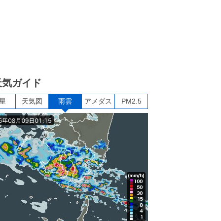
天気ガイド
星
天気図
雨雲
アメダス
PM2.5