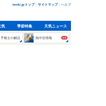
tenki.jpトップ
｜
サイトマップ
｜
ヘルプ
天気
季節特集
天気ニュース
象予報士の解説
熱中症情報
注目