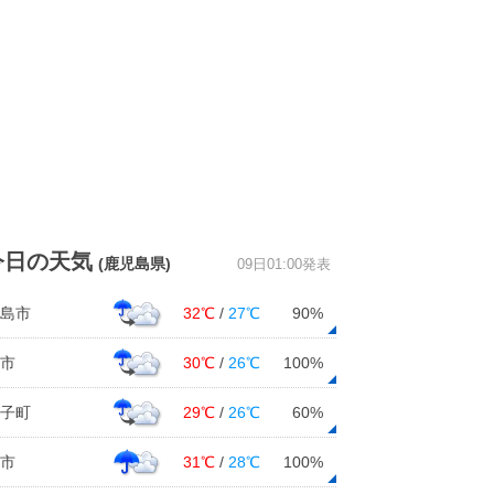
今日の天気
(鹿児島県)
09日01:00発表
島市
32℃
/
27℃
90%
市
30℃
/
26℃
100%
子町
29℃
/
26℃
60%
市
31℃
/
28℃
100%