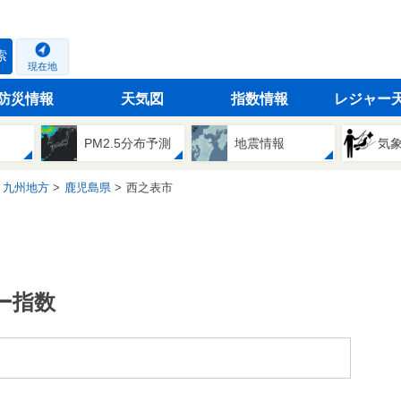
索
現在地
防災情報
天気図
指数情報
レジャー
PM2.5分布予測
地震情報
気
九州地方
鹿児島県
西之表市
ー指数