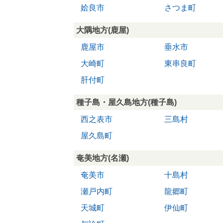
姶良市
さつま町
大隅地方(鹿屋)
鹿屋市
垂水市
大崎町
東串良町
肝付町
種子島・屋久島地方(種子島)
西之表市
三島村
屋久島町
奄美地方(名瀬)
奄美市
十島村
瀬戸内町
龍郷町
天城町
伊仙町