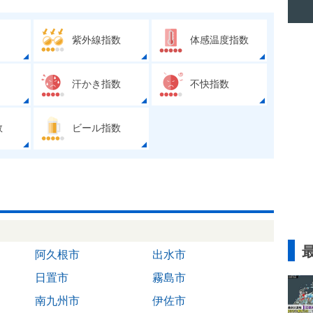
紫外線指数
体感温度指数
汗かき指数
不快指数
数
ビール指数
阿久根市
出水市
日置市
霧島市
南九州市
伊佐市