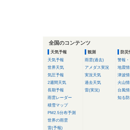
全国のコンテンツ
天気予報
観測
防災
天気予報
雨雲(過去)
警報・
世界天気
アメダス実況
地震情
気圧予報
実況天気
津波情
2週間天気
過去天気
火山情
長期予報
雷(実況)
台風情
雨雲レーダー
知る防
積雪マップ
PM2.5分布予測
世界の雨雲
雷(予報)