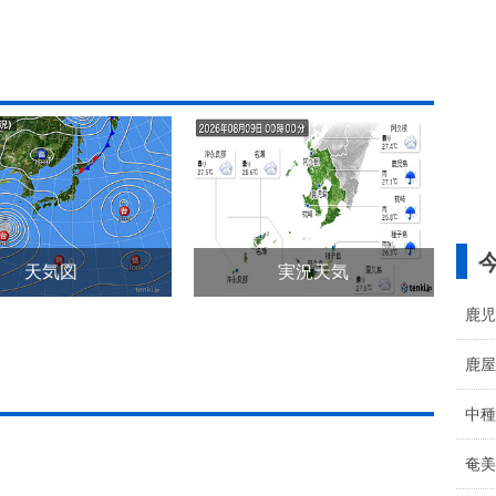
天気図
実況天気
鹿児
鹿屋
中種
奄美