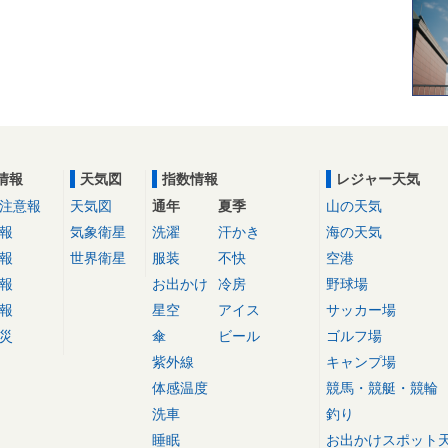
情報
天気図
指数情報
レジャー天気
注意報
天気図
通年
夏季
山の天気
報
気象衛星
洗濯
汗かき
海の天気
報
世界衛星
服装
不快
空港
報
お出かけ
冷房
野球場
報
星空
アイス
サッカー場
災
傘
ビール
ゴルフ場
紫外線
キャンプ場
体感温度
競馬・競艇・競輪
洗車
釣り
睡眠
お出かけスポット