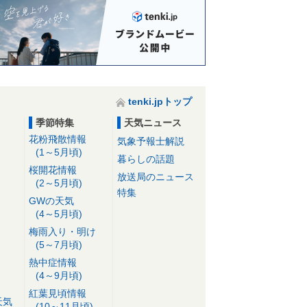
tenki.jpトップ
季節特集
天気ニュース
花粉飛散情報
気象予報士解説
(1～5月頃)
暮らしの話題
桜開花情報
放送局のニュース
(2～5月頃)
特集
GWの天気
(4～5月頃)
梅雨入り・明け
(5～7月頃)
熱中症情報
(4～9月頃)
紅葉見頃情報
天気
(10～11月頃)