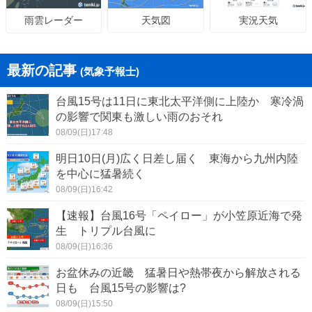
天気図
実況天気
雨雲レーダー
最新の記事
(気象予報士)
台風15号は11日に東北太平洋側に上陸か 寒冷渦
の影響で関東も激しい雨のおそれ
08/09(日)17:48
明日10日(月)広く日差し届く 東海から九州内陸
を中心に猛暑続く
08/09(日)16:42
【速報】台風16号「ペイロー」が小笠原近海で発
生 トリプル台風に
08/09(日)16:36
お盆休みの近畿 猛暑日や熱帯夜から解放される
日も 台風15号の影響は?
08/09(日)15:50