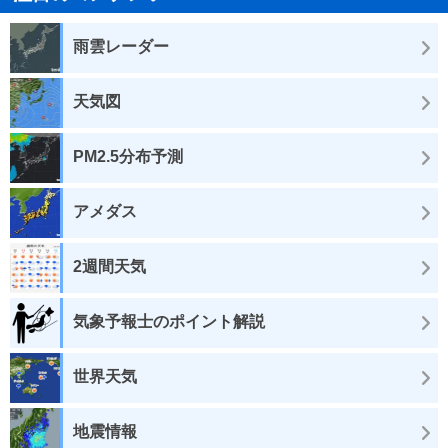
雨雲レーダー
天気図
PM2.5分布予測
アメダス
2週間天気
気象予報士のポイント解説
世界天気
地震情報