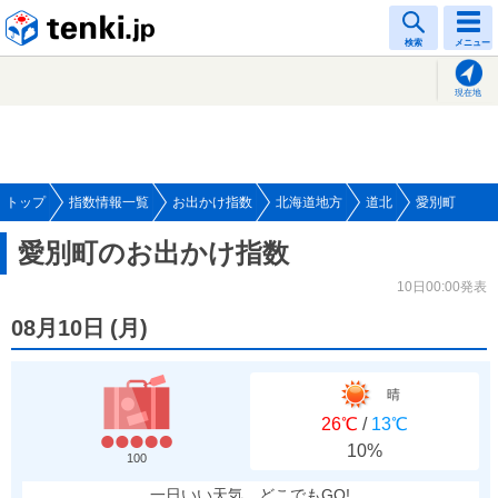
tenki.jp
検索
メニュー
現在地
トップ
指数情報一覧
お出かけ指数
北海道地方
道北
愛別町
愛別町のお出かけ指数
10日00:00発表
08月10日
(
月
)
晴
26℃
/
13℃
10%
100
一日いい天気、どこでもGO!