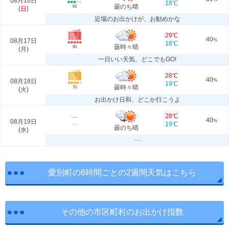
08月16日
18℃
曇のち晴
60
(
日
)
近場のお出かけが、お勧めかな
29℃
40
08月17日
%
18℃
曇時々晴
90
(
月
)
一日いい天気、どこでもGO!
28℃
40
08月18日
%
19℃
曇時々晴
70
(
火
)
お出かけ日和、どこか行こうよ
28℃
---
40
08月19日
%
19℃
---
曇のち晴
(
水
)
---
愛別町の6時間ごとの2週間天気はこちら
その他の市区町村のお出かけ指数