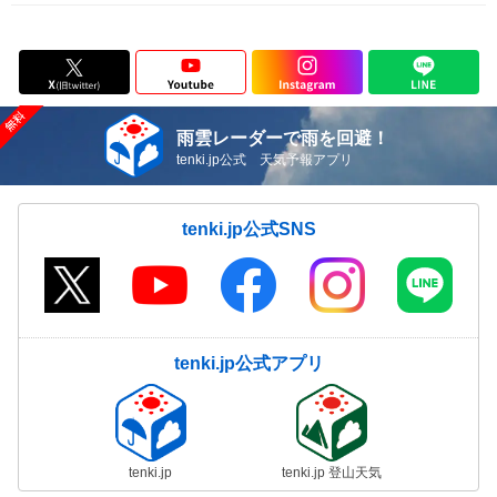
雨雲レーダーで雨を回避！
tenki.jp公式 天気予報アプリ
tenki.jp公式SNS
tenki.jp公式アプリ
tenki.jp
tenki.jp 登山天気