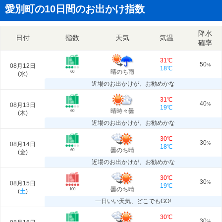
愛別町の10日間のお出かけ指数
降水
日付
指数
天気
気温
確率
31℃
50
08月12日
%
18℃
晴のち雨
60
(
水
)
近場のお出かけが、お勧めかな
31℃
40
08月13日
%
19℃
晴時々曇
60
(
木
)
近場のお出かけが、お勧めかな
30℃
30
08月14日
%
18℃
曇のち晴
60
(
金
)
近場のお出かけが、お勧めかな
30℃
30
08月15日
%
19℃
曇のち晴
100
(
土
)
一日いい天気、どこでもGO!
30℃
30
%