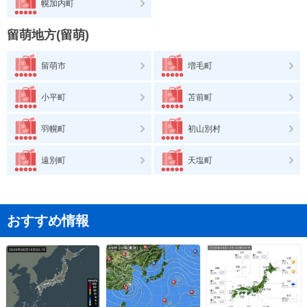
幌加内町
留萌地方(留萌)
留萌市
増毛町
小平町
苫前町
羽幌町
初山別村
遠別町
天塩町
おすすめ情報