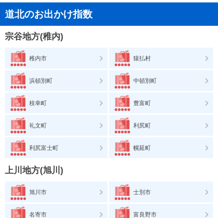
道北のお出かけ指数
宗谷地方(稚内)
稚内市
猿払村
浜頓別町
中頓別町
枝幸町
豊富町
礼文町
利尻町
利尻富士町
幌延町
上川地方(旭川)
旭川市
士別市
名寄市
富良野市