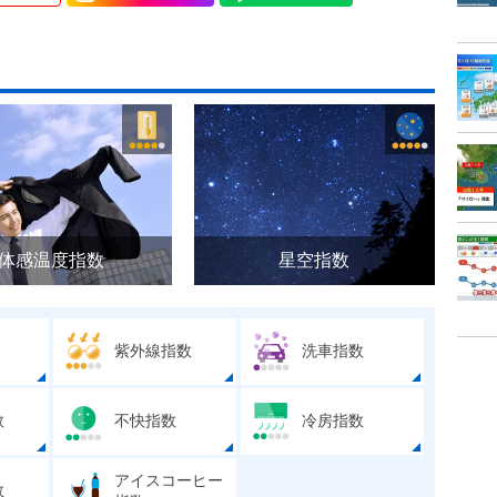
体感温度指数
星空指数
紫外線指数
洗車指数
数
不快指数
冷房指数
アイスコーヒー
数