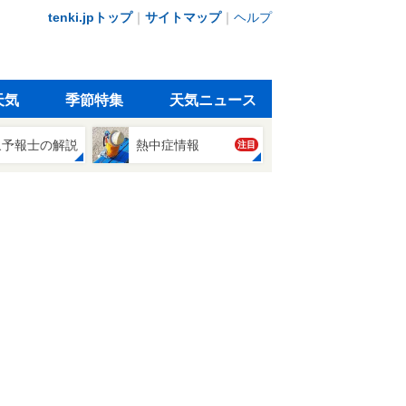
tenki.jpトップ
｜
サイトマップ
｜
ヘルプ
天気
季節特集
天気ニュース
象予報士の解説
熱中症情報
注目