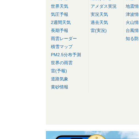
世界天気
アメダス実況
地震情
気圧予報
実況天気
津波情
2週間天気
過去天気
火山情
長期予報
雷(実況)
台風情
雨雲レーダー
知る防
積雪マップ
PM2.5分布予測
世界の雨雲
雷(予報)
道路気象
黄砂情報