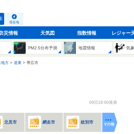
索
現在地
防災情報
天気図
指数情報
レジャー
PM2.5分布予測
地震情報
気
道地方
道東
帯広市
09日18:00発表
北見市
網走市
紋別市
その他