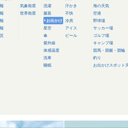
報
気象衛星
洗濯
汗かき
海の天気
報
世界衛星
服装
不快
空港
報
お出かけ
冷房
野球場
報
星空
アイス
サッカー場
災
傘
ビール
ゴルフ場
紫外線
キャンプ場
体感温度
競馬・競艇・競輪
洗車
釣り
睡眠
お出かけスポット