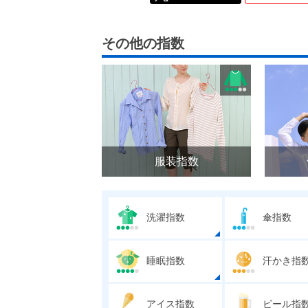
その他の指数
服装指数
洗濯指数
傘指数
睡眠指数
汗かき指
アイス指数
ビール指