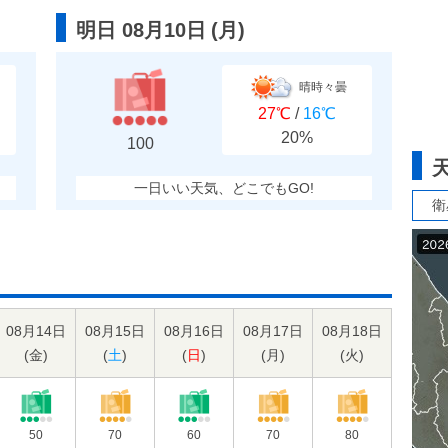
明日 08月10日
(
月
)
晴時々曇
27℃
/
16℃
20%
100
一日いい天気、どこでもGO!
衛
08月14日
08月15日
08月16日
08月17日
08月18日
(
金
)
(
土
)
(
日
)
(
月
)
(
火
)
50
70
60
70
80