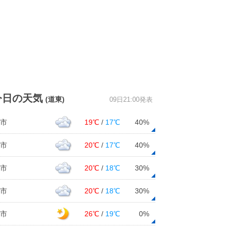
今日の天気
(道東)
09日21:00発表
市
19℃
/
17℃
40%
市
20℃
/
17℃
40%
市
20℃
/
18℃
30%
市
20℃
/
18℃
30%
市
26℃
/
19℃
0%