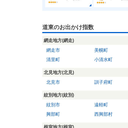
道東のお出かけ指数
網走地方(網走)
網走市
美幌町
清里町
小清水町
北見地方(北見)
北見市
訓子府町
紋別地方(紋別)
紋別市
遠軽町
興部町
西興部村
根室地方(根室)