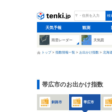
tenki.jp
検
天気予報
観測
雨雲レーダー
天気図
トップ
指数情報一覧
お出かけ指数
北海
帯広市のお出かけ指数
釧路市
帯広市