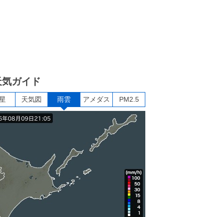
天気ガイド
星
天気図
雨雲
アメダス
PM2.5