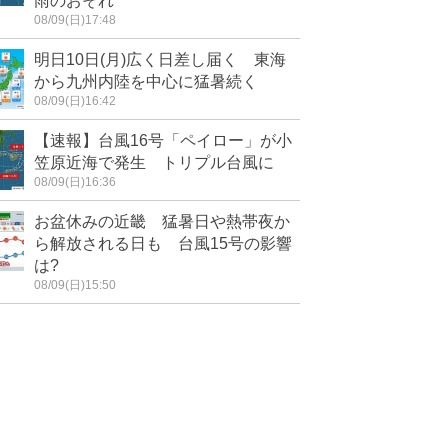
雨のおそれ
08/09(日)17:48
明日10日(月)広く日差し届く 東海
から九州内陸を中心に猛暑続く
08/09(日)16:42
【速報】台風16号「ペイロー」が小
笠原近海で発生 トリプル台風に
08/09(日)16:36
お盆休みの近畿 猛暑日や熱帯夜か
ら解放される日も 台風15号の影響
は?
08/09(日)15:50