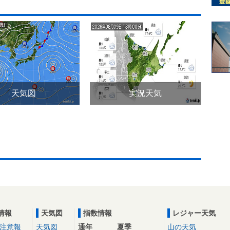
天気図
実況天気
情報
天気図
指数情報
レジャー天気
注意報
天気図
通年
夏季
山の天気