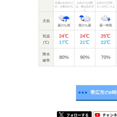
近場のお出かけ
お出かけの際
お出かけ日和、
が、お勧めかな
は、傘は忘れず
どこか行こうよ
に
天気
曇のち雨
雨のち曇
曇一時雨
24℃
24℃
25℃
気温
17℃
21℃
22℃
(℃)
降水
80%
90%
70%
確率
帯広市の6