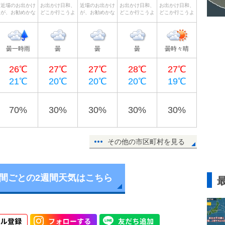
近場のお出かけ
お出かけ日和、
近場のお出かけ
お出かけ日和、
お出かけ日和、
が、お勧めかな
どこか行こうよ
が、お勧めかな
どこか行こうよ
どこか行こうよ
曇一時雨
曇
曇
曇
曇時々晴
26℃
27℃
27℃
28℃
27℃
21℃
20℃
20℃
20℃
19℃
70%
30%
30%
30%
30%
その他の市区町村を見る
時間ごとの2週間天気はこちら