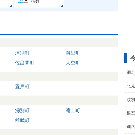
指数
津別町
斜里町
佐呂間町
大空町
網走
北見
置戸町
紋別
湧別町
滝上町
根室
雄武町
釧路