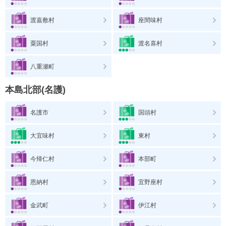
渡嘉敷村
座間味村
粟国村
渡名喜村
八重瀬町
本島北部(名護)
名護市
国頭村
大宜味村
東村
今帰仁村
本部町
恩納村
宜野座村
金武町
伊江村