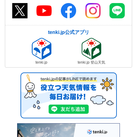
tenki.jp公式アプリ
tenki.jp
tenki.jp 登山天気