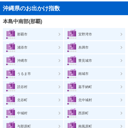
沖縄県のお出かけ指数
本島中南部(那覇)
那覇市
宜野湾市
浦添市
糸満市
沖縄市
豊見城市
うるま市
南城市
読谷村
嘉手納町
北谷町
北中城村
中城村
西原町
与那原町
南風原町