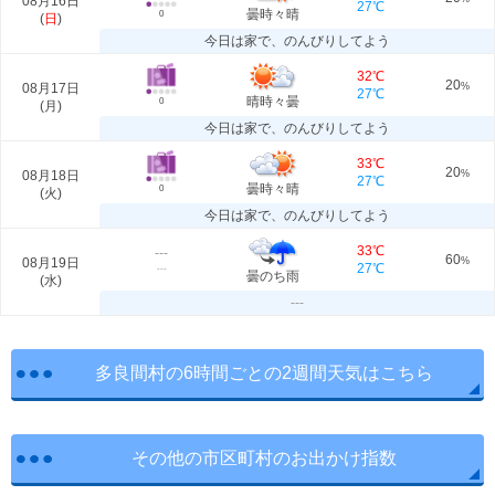
08月16日
27℃
曇時々晴
0
(
日
)
今日は家で、のんびりしてよう
32℃
20
08月17日
%
27℃
晴時々曇
0
(
月
)
今日は家で、のんびりしてよう
33℃
20
08月18日
%
27℃
曇時々晴
0
(
火
)
今日は家で、のんびりしてよう
33℃
---
60
08月19日
%
27℃
---
曇のち雨
(
水
)
---
多良間村の6時間ごとの2週間天気はこちら
その他の市区町村のお出かけ指数