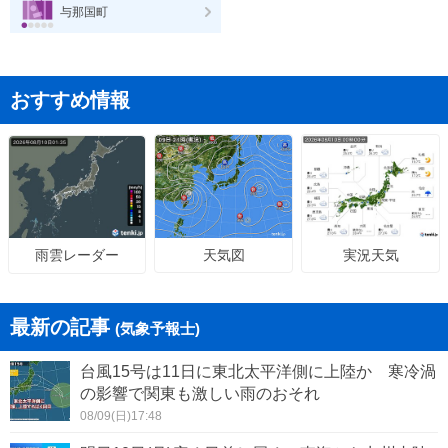
与那国町
おすすめ情報
天気図
実況天気
雨雲レーダー
最新の記事
(気象予報士)
台風15号は11日に東北太平洋側に上陸か 寒冷渦
の影響で関東も激しい雨のおそれ
08/09(日)17:48