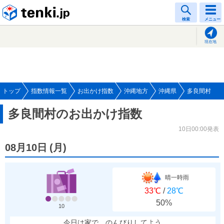
tenki.jp
検索
メニュー
現在地
トップ
指数情報一覧
お出かけ指数
沖縄地方
沖縄県
多良間村
多良間村のお出かけ指数
10日00:00発表
08月10日
(
月
)
晴一時雨
33℃
/
28℃
50%
10
今日は家で、のんびりしてよう