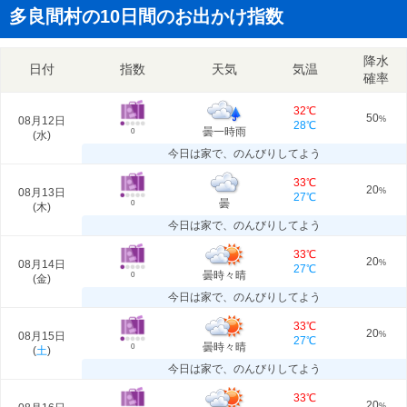
多良間村の10日間のお出かけ指数
降水
日付
指数
天気
気温
確率
32℃
50
08月12日
%
28℃
曇一時雨
0
(
水
)
今日は家で、のんびりしてよう
33℃
20
08月13日
%
27℃
曇
0
(
木
)
今日は家で、のんびりしてよう
33℃
20
08月14日
%
27℃
曇時々晴
0
(
金
)
今日は家で、のんびりしてよう
33℃
20
08月15日
%
27℃
曇時々晴
0
(
土
)
今日は家で、のんびりしてよう
33℃
20
%