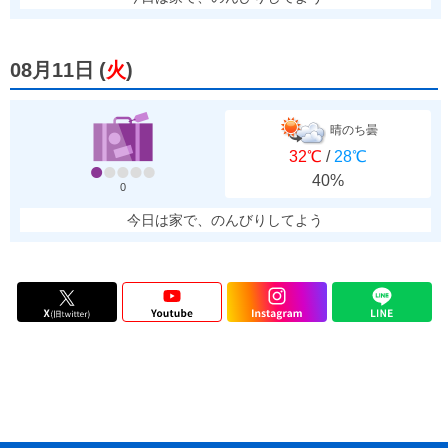
08月11日
(
火
)
晴のち曇
32℃
/
28℃
40%
0
今日は家で、のんびりしてよう