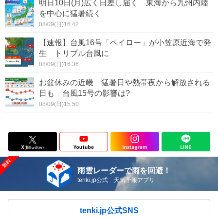
明日10日(月)広く日差し届く 東海から九州内陸
を中心に猛暑続く
08/09(日)16:42
【速報】台風16号「ペイロー」が小笠原近海で発
生 トリプル台風に
08/09(日)16:36
お盆休みの近畿 猛暑日や熱帯夜から解放される
日も 台風15号の影響は?
08/09(日)15:50
雨雲レーダーで雨を回避！
tenki.jp公式 天気予報アプリ
tenki.jp公式SNS