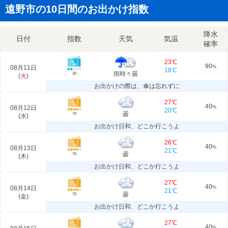
遠野市の10日間のお出かけ指数
降水
日付
指数
天気
気温
確率
23℃
90
08月11日
%
18℃
雨時々曇
30
(
火
)
お出かけの際は、傘は忘れずに
27℃
40
08月12日
%
20℃
曇
70
(
水
)
お出かけ日和、どこか行こうよ
26℃
40
08月13日
%
21℃
曇
70
(
木
)
お出かけ日和、どこか行こうよ
27℃
40
08月14日
%
21℃
曇
70
(
金
)
お出かけ日和、どこか行こうよ
27℃
40
%