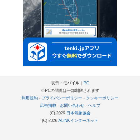
表示：
モバイル
｜
PC
※PCの閲覧は一部制限されます
利用規約
-
プライバシーポリシー
-
クッキーポリシー
広告掲載
-
お問い合わせ
-
ヘルプ
(C) 2026
日本気象協会
(C) 2026
ALiNKインターネット