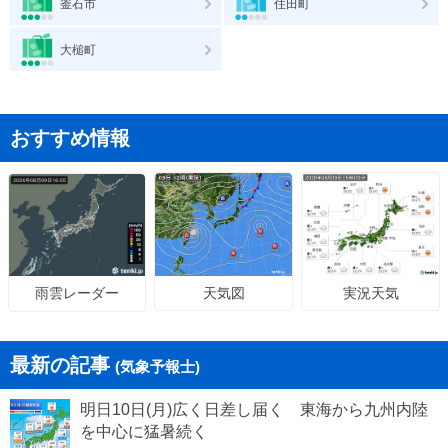
釜石市
住田町
大槌町
おすすめ情報
天気図
実況天気
雨雲レーダー
最新の記事
(気象予報士)
明日10日(月)広く日差し届く 東海から九州内陸
を中心に猛暑続く