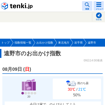
tenki.jp
検索
メニュー
現在地
トップ
指数情報一覧
お出かけ指数
東北地方
岩手県
遠野市
遠野市のお出かけ指数
09日14:00発表
08月09日
(
日
)
雨のち曇
30℃
/
21℃
50%
20
今日は家で、のんびりしてよう