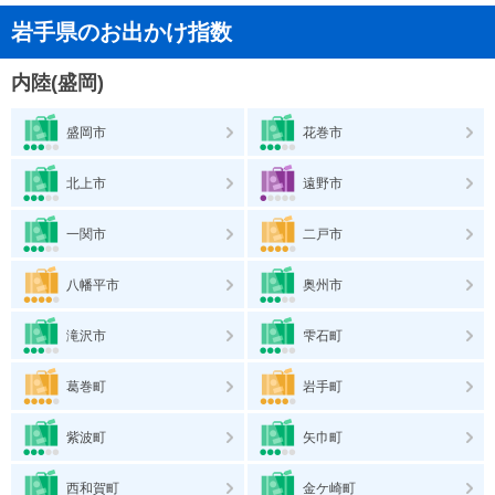
岩手県のお出かけ指数
内陸(盛岡)
盛岡市
花巻市
北上市
遠野市
一関市
二戸市
八幡平市
奥州市
滝沢市
雫石町
葛巻町
岩手町
紫波町
矢巾町
西和賀町
金ケ崎町