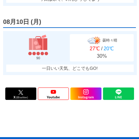
08月10日
(
月
)
曇時々晴
27℃
/
20℃
30%
90
一日いい天気、どこでもGO!