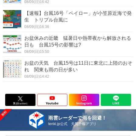
08/09(日)16:42
【速報】台風16号「ペイロー」が小笠原近海で発
生 トリプル台風に
08/09(日)16:36
お盆休みの近畿 猛暑日や熱帯夜から解放される
日も 台風15号の影響は?
08/09(日)15:50
お盆の天気 台風15号は11日に東北に上陸のおそ
れ 関東も雨の日が多い
08/09(日)14:42
雨雲レーダーで雨を回避！
tenki.jp公式 天気予報アプリ