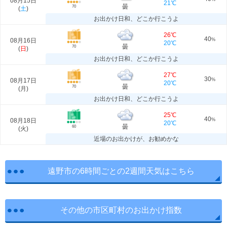
08月15日
21℃
曇
70
(
土
)
お出かけ日和、どこか行こうよ
26℃
40
08月16日
%
20℃
曇
70
(
日
)
お出かけ日和、どこか行こうよ
27℃
30
08月17日
%
20℃
曇
70
(
月
)
お出かけ日和、どこか行こうよ
25℃
40
08月18日
%
20℃
曇
60
(
火
)
近場のお出かけが、お勧めかな
遠野市の6時間ごとの2週間天気はこちら
その他の市区町村のお出かけ指数