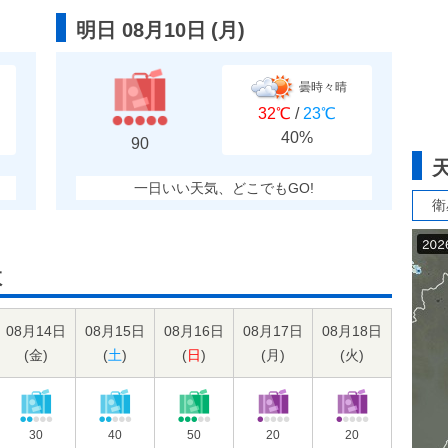
明日 08月10日
(
月
)
曇時々晴
32℃
/
23℃
40%
90
一日いい天気、どこでもGO!
衛
数
08月14日
08月15日
08月16日
08月17日
08月18日
(
金
)
(
土
)
(
日
)
(
月
)
(
火
)
30
40
50
20
20