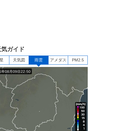
天気ガイド
星
天気図
雨雲
アメダス
PM2.5