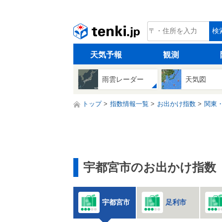
tenki.jp
検
天気予報
観測
雨雲レーダー
天気図
トップ
指数情報一覧
お出かけ指数
関東
宇都宮市のお出かけ指数
宇都宮市
足利市