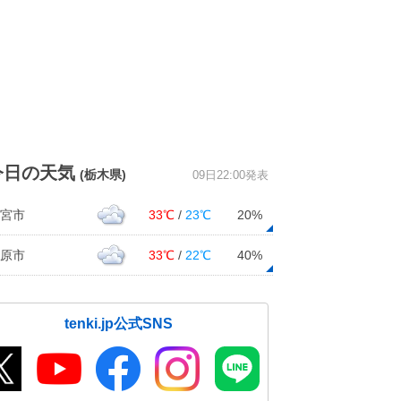
今日の天気
(栃木県)
09日22:00発表
宮市
33℃
/
23℃
20%
原市
33℃
/
22℃
40%
tenki.jp公式SNS