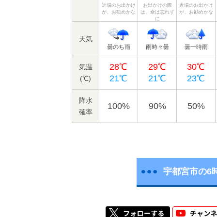
近場のお出かけ
お出かけの際
近場のお出かけ
が、お勧めかな
は、傘は忘れず
が、お勧めかな
に
天気
曇のち雨
雨時々曇
曇一時雨
28℃
29℃
30℃
気温
21℃
21℃
23℃
(℃)
降水
100%
90%
50%
確率
宇都宮市の6