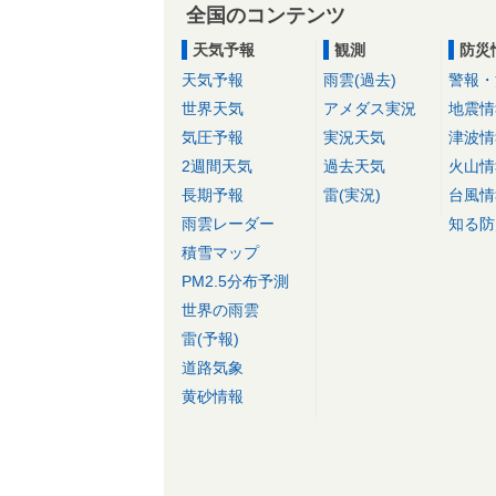
全国のコンテンツ
天気予報
観測
防災
天気予報
雨雲(過去)
警報・
世界天気
アメダス実況
地震情
気圧予報
実況天気
津波情
2週間天気
過去天気
火山情
長期予報
雷(実況)
台風情
雨雲レーダー
知る防
積雪マップ
PM2.5分布予測
世界の雨雲
雷(予報)
道路気象
黄砂情報