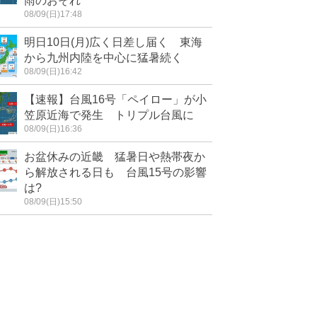
雨のおそれ
08/09(日)17:48
明日10日(月)広く日差し届く 東海
から九州内陸を中心に猛暑続く
08/09(日)16:42
【速報】台風16号「ペイロー」が小
笠原近海で発生 トリプル台風に
08/09(日)16:36
お盆休みの近畿 猛暑日や熱帯夜か
ら解放される日も 台風15号の影響
は?
08/09(日)15:50