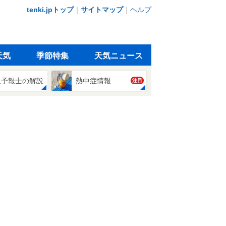
tenki.jpトップ
｜
サイトマップ
｜
ヘルプ
天気
季節特集
天気ニュース
象予報士の解説
熱中症情報
注目