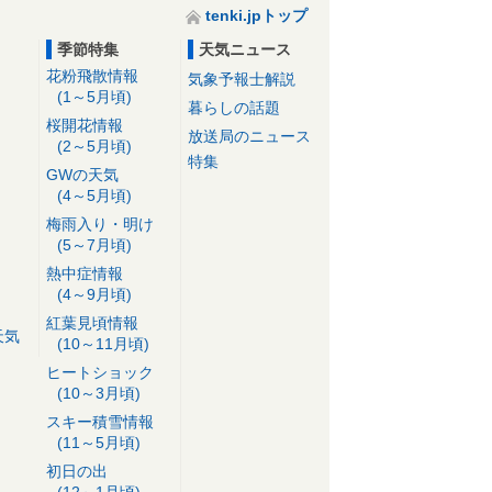
tenki.jpトップ
季節特集
天気ニュース
花粉飛散情報
気象予報士解説
(1～5月頃)
暮らしの話題
桜開花情報
放送局のニュース
(2～5月頃)
特集
GWの天気
(4～5月頃)
梅雨入り・明け
(5～7月頃)
熱中症情報
(4～9月頃)
紅葉見頃情報
天気
(10～11月頃)
ヒートショック
(10～3月頃)
スキー積雪情報
(11～5月頃)
初日の出