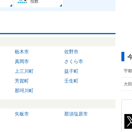
指数
栃木市
佐野市
真岡市
さくら市
宇都
上三川町
益子町
芳賀町
壬生町
大田
那珂川町
矢板市
那須塩原市