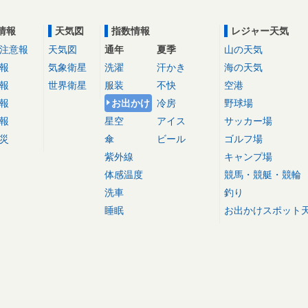
情報
天気図
指数情報
レジャー天気
注意報
天気図
通年
夏季
山の天気
報
気象衛星
洗濯
汗かき
海の天気
報
世界衛星
服装
不快
空港
報
お出かけ
冷房
野球場
報
星空
アイス
サッカー場
災
傘
ビール
ゴルフ場
紫外線
キャンプ場
体感温度
競馬・競艇・競輪
洗車
釣り
睡眠
お出かけスポット