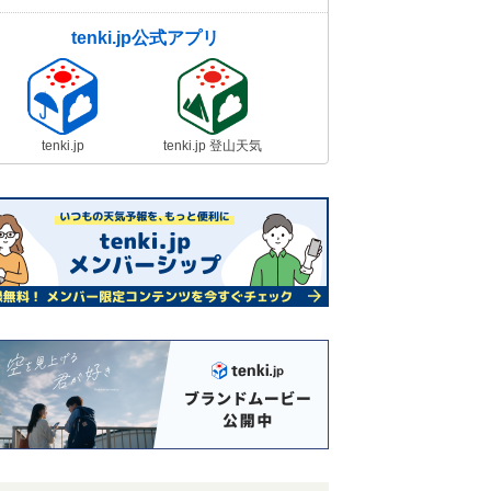
tenki.jp公式アプリ
tenki.jp
tenki.jp 登山天気