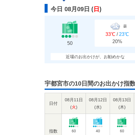
今日 08月09日
(
日
)
曇
33℃
/
23℃
20%
50
近場のお出かけが、お勧めかな
宇都宮市の10日間のお出かけ指
08月11日
08月12日
08月13日
日付
(
火
)
(
水
)
(
木
)
指数
60
40
60