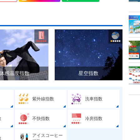
体感温度指数
星空指数
紫外線指数
洗車指数
数
不快指数
冷房指数
アイスコーヒー
数