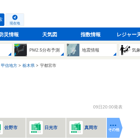
索
現在地
防災情報
天気図
指数情報
レジャー
PM2.5分布予測
地震情報
気
・甲信地方
栃木県
宇都宮市
09日20:00発表
佐野市
日光市
真岡市
その他