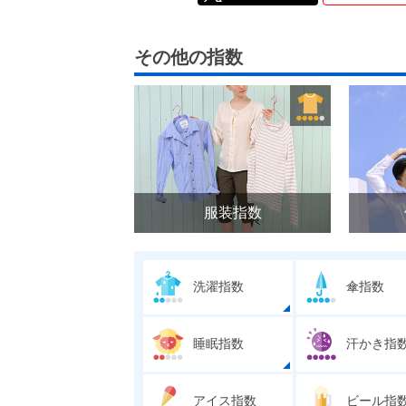
その他の指数
服装指数
洗濯指数
傘指数
睡眠指数
汗かき指
アイス指数
ビール指