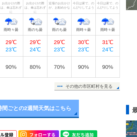
お出かけの際
お出かけの際
近場のお出かけ
今日は家で、の
今日は家で、の
は、傘は忘れず
は、傘は忘れず
が、お勧めかな
んびりしてよう
んびりしてよう
に
に
雨時々曇
雨のち曇
雨のち曇
雨時々曇
雨時々曇
29℃
29℃
29℃
30℃
31℃
23℃
24℃
23℃
23℃
24℃
90%
80%
70%
90%
90%
その他の市区町村を見る
時間ごとの2週間天気はこちら