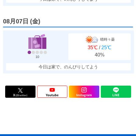
08月07日
(
金
)
晴時々曇
35℃
/
25℃
40%
10
今日は家で、のんびりしてよう