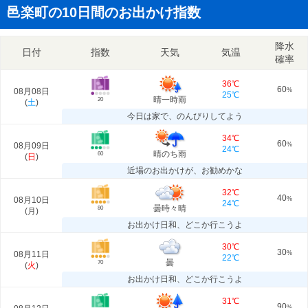
邑楽町の10日間のお出かけ指数
降水
日付
指数
天気
気温
確率
36℃
60
08月08日
%
25℃
晴一時雨
20
(
土
)
今日は家で、のんびりしてよう
34℃
60
08月09日
%
24℃
晴のち雨
60
(
日
)
近場のお出かけが、お勧めかな
32℃
40
08月10日
%
24℃
曇時々晴
80
(
月
)
お出かけ日和、どこか行こうよ
30℃
30
08月11日
%
22℃
曇
70
(
火
)
お出かけ日和、どこか行こうよ
31℃
90
%