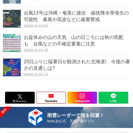
台風13号は沖縄・奄美に接近 線状降水帯発生の
可能性 暴風や高波などに厳重警戒
08/06(木)18:00
お盆休みの山の天気 山の日ごろには秋の気配
も 台風などの不確定要素に注意
08/06(木)16:38
20日ぶりに猛暑日が観測された北海道! 今後の暑
さの見通しは?
08/06(木)16:19
雨雲レーダーで雨を回避！
tenki.jp公式 天気予報アプリ