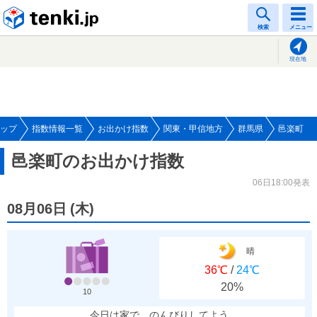
tenki.jp
検索
メニュー
現在地
ップ
指数情報一覧
お出かけ指数
関東・甲信地方
群馬県
邑楽町
邑楽町のお出かけ指数
06日18:00発表
08月06日
(
木
)
晴
36℃
/
24℃
20%
10
今日は家で、のんびりしてよう