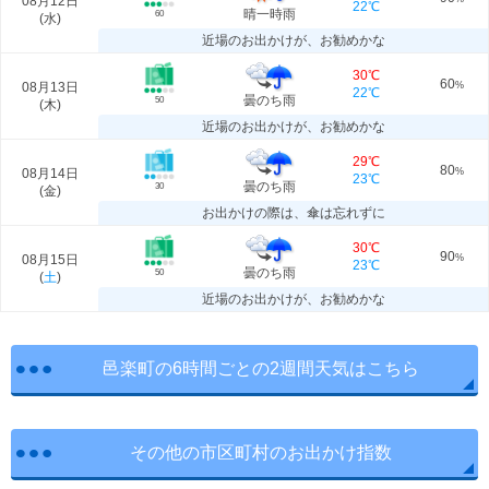
08月12日
22℃
晴一時雨
60
(
水
)
近場のお出かけが、お勧めかな
30℃
60
08月13日
%
22℃
曇のち雨
50
(
木
)
近場のお出かけが、お勧めかな
29℃
80
08月14日
%
23℃
曇のち雨
30
(
金
)
お出かけの際は、傘は忘れずに
30℃
90
08月15日
%
23℃
曇のち雨
50
(
土
)
近場のお出かけが、お勧めかな
邑楽町の6時間ごとの2週間天気はこちら
その他の市区町村のお出かけ指数