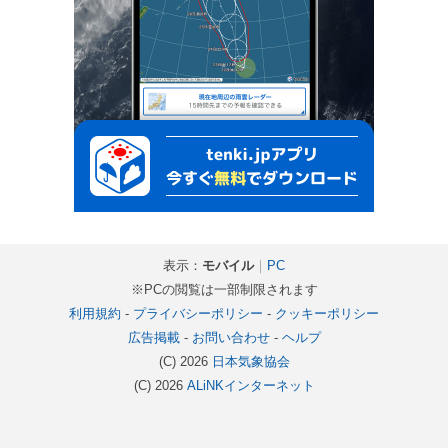
表示：
モバイル
｜
PC
※PCの閲覧は一部制限されます
利用規約
-
プライバシーポリシー
-
クッキーポリシー
広告掲載
-
お問い合わせ
-
ヘルプ
(C) 2026
日本気象協会
(C) 2026
ALiNKインターネット