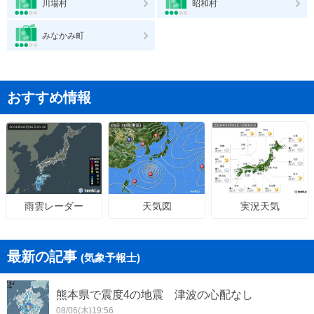
川場村
昭和村
みなかみ町
おすすめ情報
天気図
実況天気
雨雲レーダー
最新の記事
(気象予報士)
熊本県で震度4の地震 津波の心配なし
08/06(木)19:56