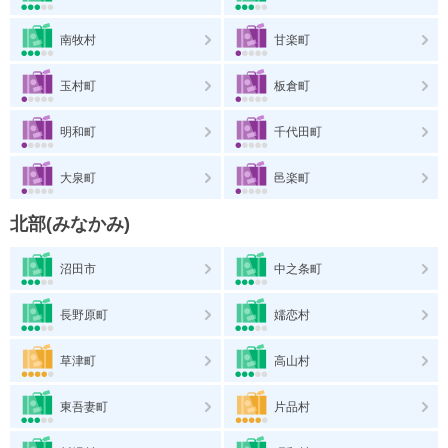
南牧村
甘楽町
玉村町
板倉町
明和町
千代田町
大泉町
邑楽町
北部(みなかみ)
沼田市
中之条町
長野原町
嬬恋村
草津町
高山村
東吾妻町
片品村