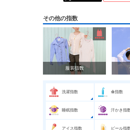
その他の指数
服装指数
洗濯指数
傘指数
睡眠指数
汗かき指
アイス指数
ビール指