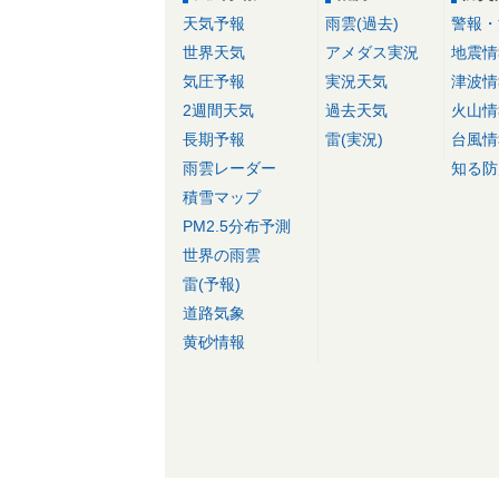
天気予報
雨雲(過去)
警報・
世界天気
アメダス実況
地震情
気圧予報
実況天気
津波情
2週間天気
過去天気
火山情
長期予報
雷(実況)
台風情
雨雲レーダー
知る防
積雪マップ
PM2.5分布予測
世界の雨雲
雷(予報)
道路気象
黄砂情報