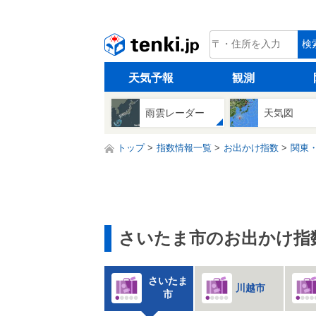
tenki.jp
検
天気予報
観測
雨雲レーダー
天気図
トップ
指数情報一覧
お出かけ指数
関東
さいたま市のお出かけ指
さいたま
川越市
市