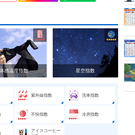
体感温度指数
星空指数
紫外線指数
洗車指数
数
不快指数
冷房指数
アイスコーヒー
数