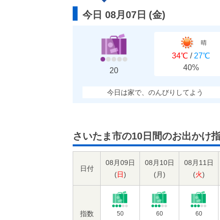
今日 08月07日
(
金
)
晴
34℃
/
27℃
40%
20
今日は家で、のんびりしてよう
さいたま市の10日間のお出かけ
08月09日
08月10日
08月11日
日付
(
日
)
(
月
)
(
火
)
指数
50
60
60