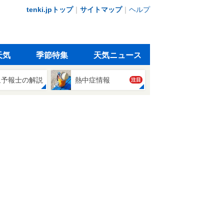
tenki.jpトップ
｜
サイトマップ
｜
ヘルプ
天気
季節特集
天気ニュース
象予報士の解説
熱中症情報
注目