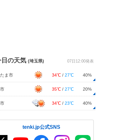
今日の天気
(埼玉県)
07日12:00発表
たま市
34℃
/
27℃
40%
市
35℃
/
27℃
20%
市
34℃
/
23℃
40%
tenki.jp公式SNS