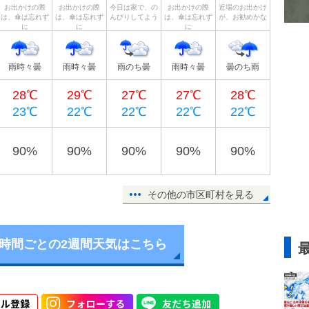
お出かけの際
お出かけの際
今日は家で、の
お出かけの際
近場のお出かけ
は、傘は忘れず
は、傘は忘れず
んびりしてよう
は、傘は忘れず
が、お勧めかな
に
に
に
雨時々曇
雨時々曇
雨のち曇
雨時々曇
曇のち雨
28℃
29℃
27℃
27℃
28℃
23℃
22℃
22℃
22℃
22℃
90%
90%
90%
90%
90%
その他の市区町村を見る
6時間ごとの2週間天気はこちら