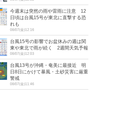
今週末は突然の雨や雷雨に注意 12
日頃は台風15号が東北に直撃する恐
れも
08/07(金)12:16
台風15号の影響でお盆休みの週は関
東や東北で雨が続く 2週間天気予報
08/07(金)12:03
台風13号が沖縄・奄美に最接近 明
日8日にかけて暴風・土砂災害に厳重
警戒
08/07(金)11:46