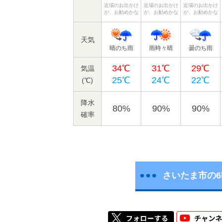
近場のお出かけ
近場のお出かけ
近場のお出かけ
が、お勧めかな
が、お勧めかな
が、お勧めかな
天気
晴のち雨
雨時々晴
曇のち雨
34℃
31℃
29℃
気温
25℃
24℃
22℃
(℃)
降水
80%
90%
90%
確率
さいたま市の