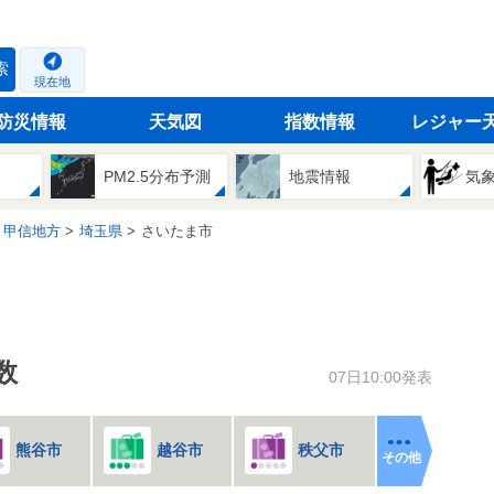
索
現在地
防災情報
天気図
指数情報
レジャー
PM2.5分布予測
地震情報
気
・甲信地方
埼玉県
さいたま市
数
07日10:00発表
熊谷市
越谷市
秩父市
その他