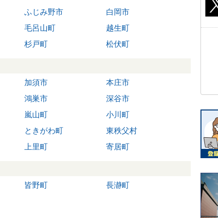
ふじみ野市
白岡市
毛呂山町
越生町
杉戸町
松伏町
加須市
本庄市
鴻巣市
深谷市
嵐山町
小川町
ときがわ町
東秩父村
上里町
寄居町
皆野町
長瀞町