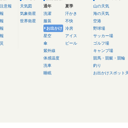
注意報
天気図
通年
夏季
山の天気
報
気象衛星
洗濯
汗かき
海の天気
報
世界衛星
服装
不快
空港
報
お出かけ
冷房
野球場
報
星空
アイス
サッカー場
災
傘
ビール
ゴルフ場
紫外線
キャンプ場
体感温度
競馬・競艇・競輪
洗車
釣り
睡眠
お出かけスポット