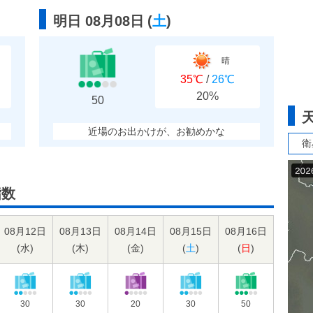
明日 08月08日
(
土
)
晴
35℃
/
26℃
20%
50
近場のお出かけが、お勧めかな
衛
指数
08月12日
08月13日
08月14日
08月15日
08月16日
(
水
)
(
木
)
(
金
)
(
土
)
(
日
)
30
30
20
30
50