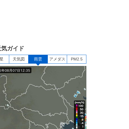
天気ガイド
星
天気図
雨雲
アメダス
PM2.5