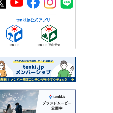
tenki.jp公式アプリ
tenki.jp
tenki.jp 登山天気