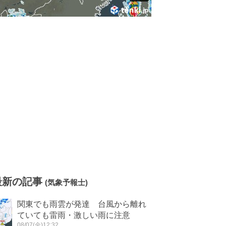
最新の記事
(気象予報士)
関東でも雨雲が発達 台風から離れ
ていても雷雨・激しい雨に注意
08/07(金)12:32