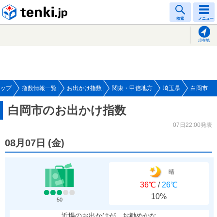
tenki.jp
検索
メニュー
現在地
ップ
指数情報一覧
お出かけ指数
関東・甲信地方
埼玉県
白岡市
白岡市のお出かけ指数
07日22:00発表
08月07日
(
金
)
晴
36℃
/
26℃
10%
50
近場のお出かけが、お勧めかな