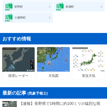
皆野町
長瀞町
小鹿野町
おすすめ情報
天気図
実況天気
雨雲レーダー
最新の記事
(気象予報士)
【速報】長野県で1時間に約100ミリの猛烈な雨