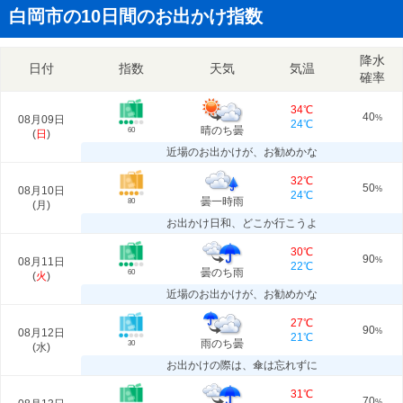
白岡市の10日間のお出かけ指数
降水
日付
指数
天気
気温
確率
34℃
40
08月09日
%
24℃
晴のち曇
60
(
日
)
近場のお出かけが、お勧めかな
32℃
50
08月10日
%
24℃
曇一時雨
80
(
月
)
お出かけ日和、どこか行こうよ
30℃
90
08月11日
%
22℃
曇のち雨
60
(
火
)
近場のお出かけが、お勧めかな
27℃
90
08月12日
%
21℃
雨のち曇
30
(
水
)
お出かけの際は、傘は忘れずに
31℃
70
%