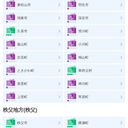
東松山市
羽生市
鴻巣市
深谷市
久喜市
滑川町
嵐山町
小川町
吉見町
鳩山町
ときがわ町
東秩父村
美里町
神川町
上里町
寄居町
秩父地方(秩父)
秩父市
横瀬町