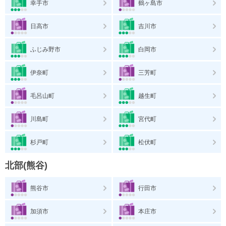
幸手市
鶴ヶ島市
日高市
吉川市
ふじみ野市
白岡市
伊奈町
三芳町
毛呂山町
越生町
川島町
宮代町
杉戸町
松伏町
北部(熊谷)
熊谷市
行田市
加須市
本庄市