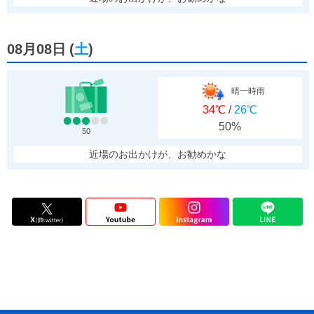
08月08日
(
土
)
晴一時雨
34℃
/
26℃
50%
50
近場のお出かけが、お勧めかな