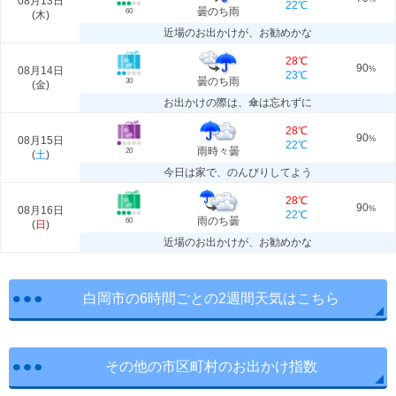
08月13日
22℃
曇のち雨
60
(
木
)
近場のお出かけが、お勧めかな
28℃
90
08月14日
%
23℃
曇のち雨
30
(
金
)
お出かけの際は、傘は忘れずに
28℃
90
08月15日
%
22℃
雨時々曇
20
(
土
)
今日は家で、のんびりしてよう
28℃
90
08月16日
%
22℃
雨のち曇
60
(
日
)
近場のお出かけが、お勧めかな
白岡市の6時間ごとの2週間天気はこちら
その他の市区町村のお出かけ指数