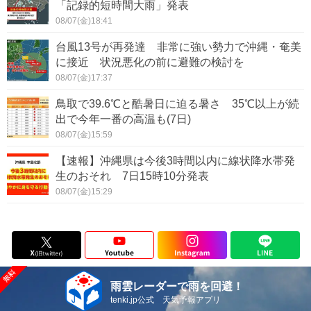
「記録的短時間大雨」発表
08/07(金)18:41
台風13号が再発達 非常に強い勢力で沖縄・奄美
に接近 状況悪化の前に避難の検討を
08/07(金)17:37
鳥取で39.6℃と酷暑日に迫る暑さ 35℃以上が続
出で今年一番の高温も(7日)
08/07(金)15:59
【速報】沖縄県は今後3時間以内に線状降水帯発
生のおそれ 7日15時10分発表
08/07(金)15:29
雨雲レーダーで雨を回避！
tenki.jp公式 天気予報アプリ