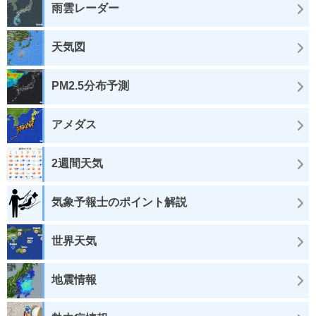
雨雲レーダー
天気図
PM2.5分布予測
アメダス
2週間天気
気象予報士のポイント解説
世界天気
地震情報