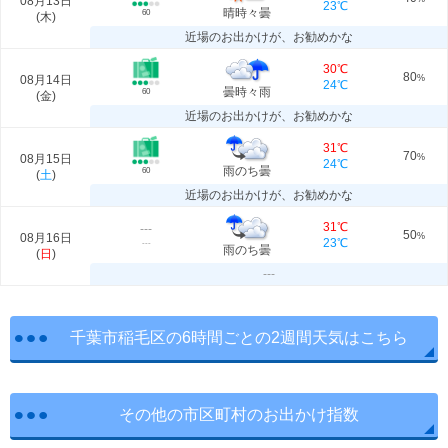
08月13日
23℃
晴時々曇
60
(
木
)
近場のお出かけが、お勧めかな
30℃
80
08月14日
%
24℃
曇時々雨
60
(
金
)
近場のお出かけが、お勧めかな
31℃
70
08月15日
%
24℃
雨のち曇
60
(
土
)
近場のお出かけが、お勧めかな
31℃
---
50
08月16日
%
23℃
---
雨のち曇
(
日
)
---
千葉市稲毛区の6時間ごとの2週間天気はこちら
その他の市区町村のお出かけ指数