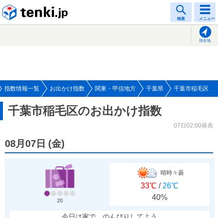
tenki.jp
検索
メニュー
現在地
指数情報一覧
お出かけ指数
関東・甲信地方
千葉県
千葉市稲毛区
千葉市稲毛区のお出かけ指数
07日02:00発表
08月07日
(
金
)
晴時々曇
33℃
/
26℃
40%
20
今日は家で、のんびりしてよう