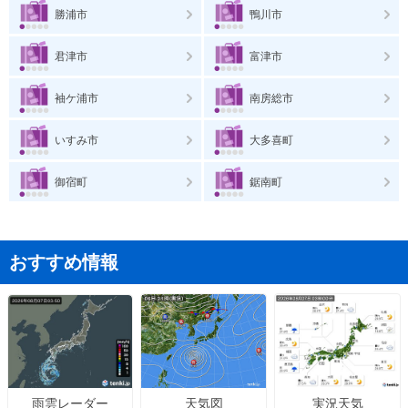
勝浦市
鴨川市
君津市
富津市
袖ケ浦市
南房総市
いすみ市
大多喜町
御宿町
鋸南町
おすすめ情報
天気図
実況天気
雨雲レーダー