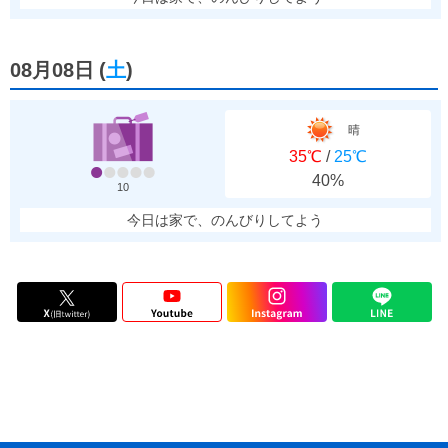
08月08日
(
土
)
晴
35℃
/
25℃
40%
10
今日は家で、のんびりしてよう