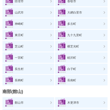
匝瑳市
香取市
山武市
大網白里市
神崎町
多古町
東庄町
九十九里町
芝山町
横芝光町
一宮町
睦沢町
長生村
白子町
長柄町
長南町
南部(館山)
館山市
木更津市