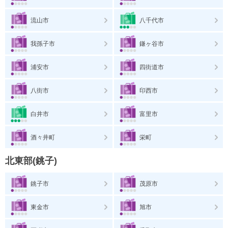
流山市
八千代市
我孫子市
鎌ヶ谷市
浦安市
四街道市
八街市
印西市
白井市
富里市
酒々井町
栄町
北東部(銚子)
銚子市
茂原市
東金市
旭市