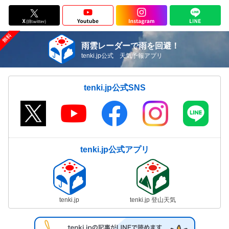
雨雲レーダーで雨を回避！
tenki.jp公式 天気予報アプリ
tenki.jp公式SNS
tenki.jp公式アプリ
tenki.jp
tenki.jp 登山天気