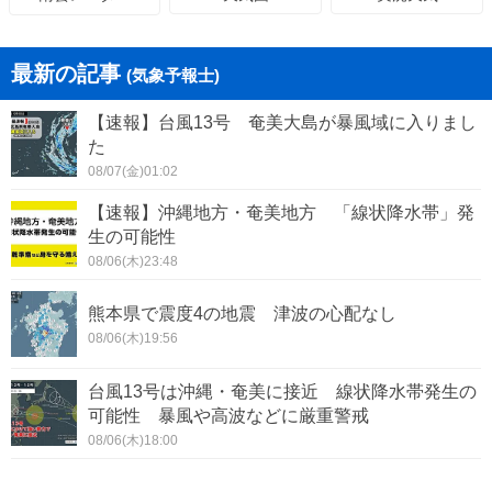
最新の記事
(気象予報士)
【速報】台風13号 奄美大島が暴風域に入りまし
た
08/07(金)01:02
【速報】沖縄地方・奄美地方 「線状降水帯」発
生の可能性
08/06(木)23:48
熊本県で震度4の地震 津波の心配なし
08/06(木)19:56
台風13号は沖縄・奄美に接近 線状降水帯発生の
可能性 暴風や高波などに厳重警戒
08/06(木)18:00