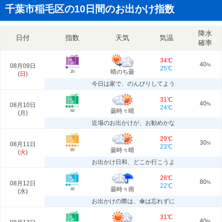
千葉市稲毛区の10日間のお出かけ指数
降水
日付
指数
天気
気温
確率
34℃
40
08月09日
%
25℃
晴のち曇
20
(
日
)
今日は家で、のんびりしてよう
31℃
40
08月10日
%
24℃
曇時々晴
60
(
月
)
近場のお出かけが、お勧めかな
29℃
30
08月11日
%
23℃
曇時々晴
80
(
火
)
お出かけ日和、どこか行こうよ
28℃
80
08月12日
%
22℃
曇時々雨
40
(
水
)
お出かけの際は、傘は忘れずに
31℃
40
%