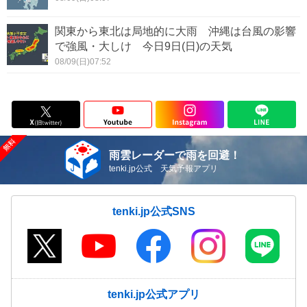
関東から東北は局地的に大雨 沖縄は台風の影響
で強風・大しけ 今日9日(日)の天気
08/09(日)07:52
雨雲レーダーで雨を回避！
tenki.jp公式 天気予報アプリ
tenki.jp公式SNS
tenki.jp公式アプリ