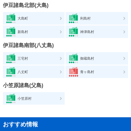
伊豆諸島北部(大島)
大島町
利島村
新島村
神津島村
伊豆諸島南部(八丈島)
三宅村
御蔵島村
八丈町
青ヶ島村
小笠原諸島(父島)
小笠原村
おすすめ情報