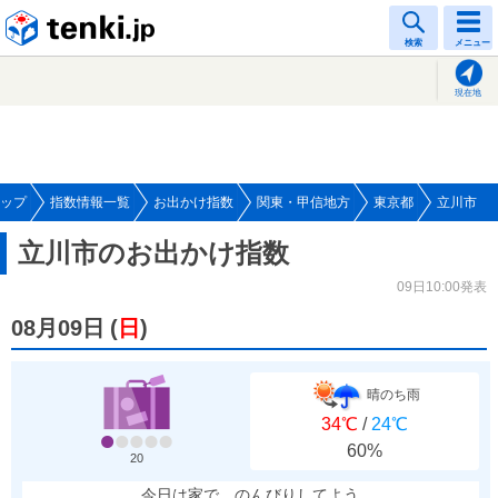
tenki.jp
検索
メニュー
現在地
ップ
指数情報一覧
お出かけ指数
関東・甲信地方
東京都
立川市
立川市のお出かけ指数
09日10:00発表
08月09日
(
日
)
晴のち雨
34℃
/
24℃
60%
20
今日は家で、のんびりしてよう