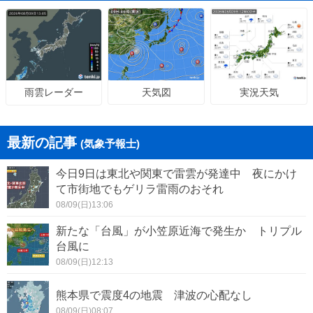
天気図
実況天気
雨雲レーダー
最新の記事
(気象予報士)
今日9日は東北や関東で雷雲が発達中 夜にかけ
て市街地でもゲリラ雷雨のおそれ
08/09(日)13:06
新たな「台風」が小笠原近海で発生か トリプル
台風に
08/09(日)12:13
熊本県で震度4の地震 津波の心配なし
08/09(日)08:07