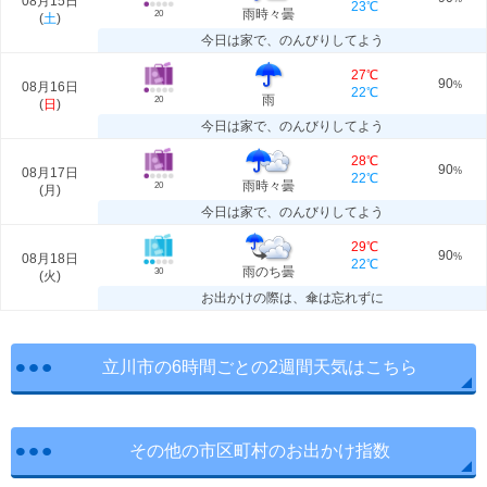
08月15日
23℃
雨時々曇
20
(
土
)
今日は家で、のんびりしてよう
27℃
90
08月16日
%
22℃
雨
20
(
日
)
今日は家で、のんびりしてよう
28℃
90
08月17日
%
22℃
雨時々曇
20
(
月
)
今日は家で、のんびりしてよう
29℃
90
08月18日
%
22℃
雨のち曇
30
(
火
)
お出かけの際は、傘は忘れずに
立川市の6時間ごとの2週間天気はこちら
その他の市区町村のお出かけ指数