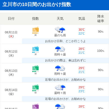
立川市の10日間のお出かけ指数
降水
日付
指数
天気
気温
確率
30℃
90
08月11日
%
22℃
曇のち雨
80
(
火
)
お出かけ日和、どこか行こうよ
28℃
100
08月12日
%
21℃
雨時々曇
30
(
水
)
お出かけの際は、傘は忘れずに
29℃
90
08月13日
%
21℃
雨時々曇
50
(
木
)
近場のお出かけが、お勧めかな
29℃
90
08月14日
%
23℃
曇時々雨
60
(
金
)
近場のお出かけが、お勧めかな
28℃
90
%