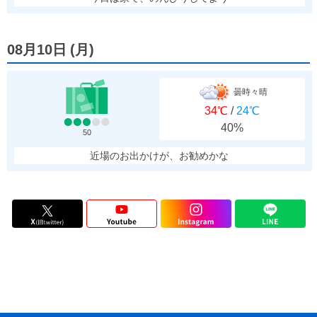
08月10日
(
月
)
曇時々晴
34℃
/
24℃
40%
50
近場のお出かけが、お勧めかな