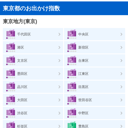
東京都のお出かけ指数
東京地方(東京)
千代田区
中央区
港区
新宿区
文京区
台東区
墨田区
江東区
品川区
目黒区
大田区
世田谷区
渋谷区
中野区
杉並区
豊島区