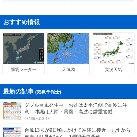
おすすめ情報
天気図
実況天気
雨雲レーダー
最新の記事
(気象予報士)
ダブル台風発生中 お盆は太平洋側で高波に注
意 沖縄は大雨・暴風・高波に厳重警戒
08/06(木)13:48
台風13号が9日頃にかけて沖縄に接近 九州から
東海は猛暑が続く 2週間天気予報