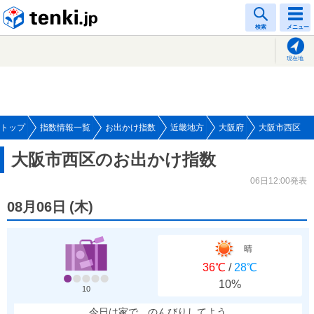
tenki.jp
検索
メニュー
現在地
トップ
指数情報一覧
お出かけ指数
近畿地方
大阪府
大阪市西区
大阪市西区のお出かけ指数
06日12:00発表
08月06日
(
木
)
晴
36℃
/
28℃
10%
10
今日は家で、のんびりしてよう