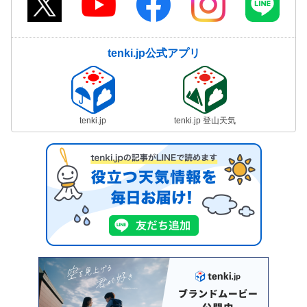
tenki.jp公式アプリ
tenki.jp
tenki.jp 登山天気