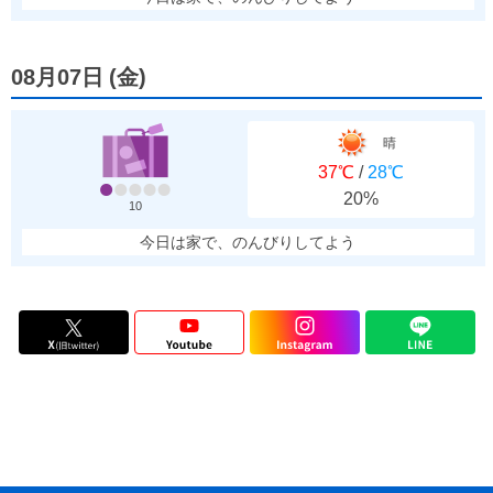
08月07日
(
金
)
晴
37℃
/
28℃
20%
10
今日は家で、のんびりしてよう