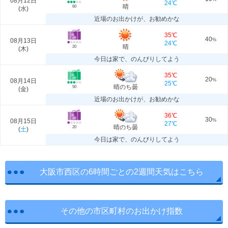
08月12日
24℃
晴
60
(
水
)
近場のお出かけが、お勧めかな
35℃
40
08月13日
%
24℃
晴
20
(
木
)
今日は家で、のんびりしてよう
35℃
20
08月14日
%
25℃
晴のち曇
50
(
金
)
近場のお出かけが、お勧めかな
36℃
30
08月15日
%
27℃
晴のち曇
20
(
土
)
今日は家で、のんびりしてよう
大阪市西区の6時間ごとの2週間天気はこちら
その他の市区町村のお出かけ指数