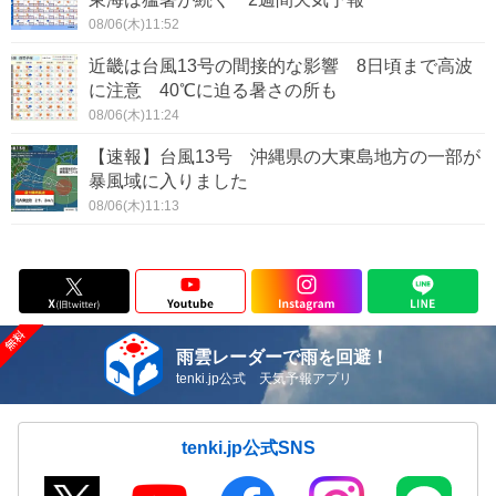
08/06(木)11:52
近畿は台風13号の間接的な影響 8日頃まで高波
に注意 40℃に迫る暑さの所も
08/06(木)11:24
【速報】台風13号 沖縄県の大東島地方の一部が
暴風域に入りました
08/06(木)11:13
雨雲レーダーで雨を回避！
tenki.jp公式 天気予報アプリ
tenki.jp公式SNS