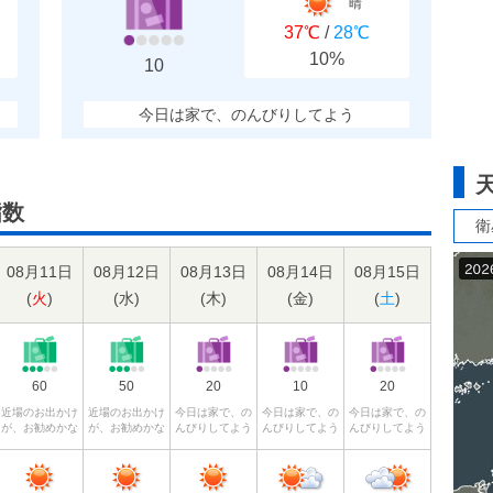
晴
37℃
/
28℃
10%
10
今日は家で、のんびりしてよう
指数
衛
08月11日
08月12日
08月13日
08月14日
08月15日
(
火
)
(
水
)
(
木
)
(
金
)
(
土
)
60
50
20
10
20
近場のお出かけ
近場のお出かけ
今日は家で、の
今日は家で、の
今日は家で、の
が、お勧めかな
が、お勧めかな
んびりしてよう
んびりしてよう
んびりしてよう