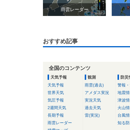
雨雲レーダー
おすすめ記事
全国のコンテンツ
天気予報
観測
防災
天気予報
雨雲(過去)
警報・
世界天気
アメダス実況
地震情
気圧予報
実況天気
津波情
2週間天気
過去天気
火山情
長期予報
雷(実況)
台風情
雨雲レーダー
知る防