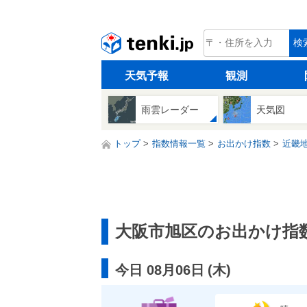
tenki.jp
検
天気予報
観測
雨雲レーダー
天気図
トップ
指数情報一覧
お出かけ指数
近畿
大阪市旭区のお出かけ指
今日 08月06日
(
木
)