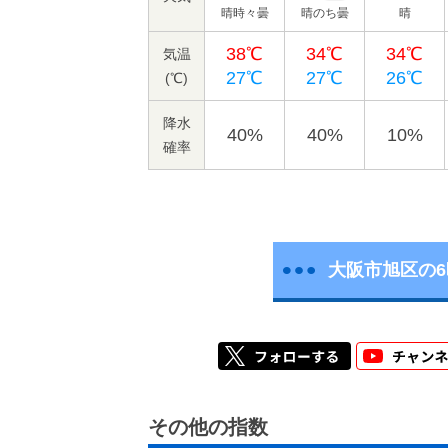
晴時々曇
晴のち曇
晴
38℃
34℃
34℃
気温
27℃
27℃
26℃
(℃)
降水
40%
40%
10%
確率
大阪市旭区の
その他の指数