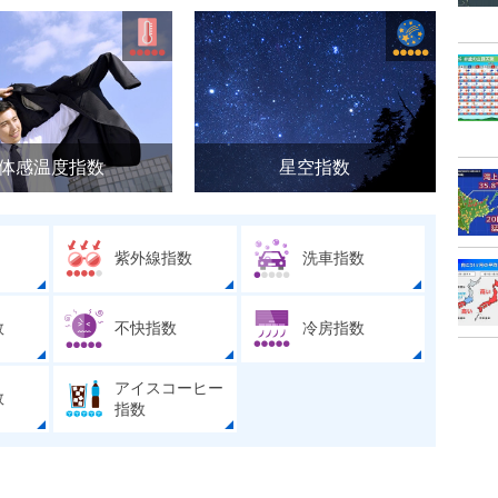
体感温度指数
星空指数
紫外線指数
洗車指数
数
不快指数
冷房指数
アイスコーヒー
数
指数