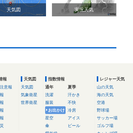
天気図
実況天気
情報
天気図
指数情報
レジャー天気
注意報
天気図
通年
夏季
山の天気
報
気象衛星
洗濯
汗かき
海の天気
報
世界衛星
服装
不快
空港
報
お出かけ
冷房
野球場
報
星空
アイス
サッカー場
災
傘
ビール
ゴルフ場