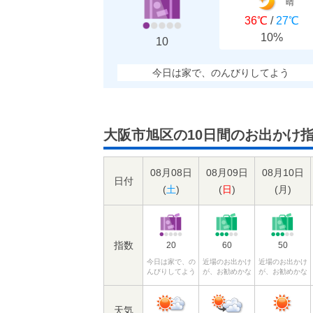
晴
36℃
/
27℃
10%
10
今日は家で、のんびりしてよう
大阪市旭区の10日間のお出かけ
08月08日
08月09日
08月10日
日付
(
土
)
(
日
)
(
月
)
指数
20
60
50
今日は家で、の
近場のお出かけ
近場のお出かけ
んびりしてよう
が、お勧めかな
が、お勧めかな
天気