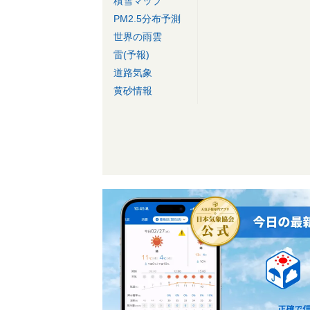
積雪マップ
PM2.5分布予測
世界の雨雲
雷(予報)
道路気象
黄砂情報