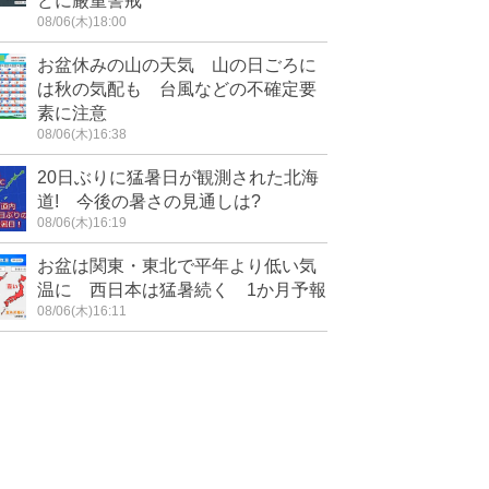
どに厳重警戒
08/06(木)18:00
お盆休みの山の天気 山の日ごろに
は秋の気配も 台風などの不確定要
素に注意
08/06(木)16:38
20日ぶりに猛暑日が観測された北海
道! 今後の暑さの見通しは?
08/06(木)16:19
お盆は関東・東北で平年より低い気
温に 西日本は猛暑続く 1か月予報
08/06(木)16:11