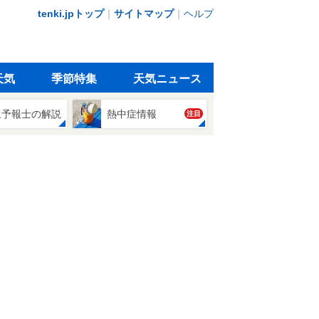
tenki.jpトップ
｜
サイトマップ
｜
ヘルプ
天気
季節特集
天気ニュース
象予報士の解説
熱中症情報
注目