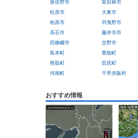
泉佐野市
富田林市
松原市
大東市
柏原市
羽曳野市
高石市
藤井寺市
四條畷市
交野市
島本町
豊能町
熊取町
田尻町
河南町
千早赤阪村
おすすめ情報