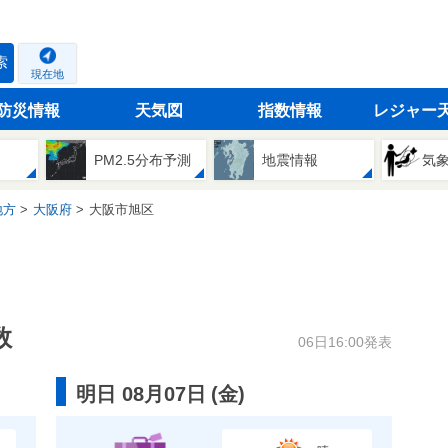
索
現在地
防災情報
天気図
指数情報
レジャー
PM2.5分布予測
地震情報
気
地方
大阪府
大阪市旭区
数
06日16:00発表
明日 08月07日
(
金
)