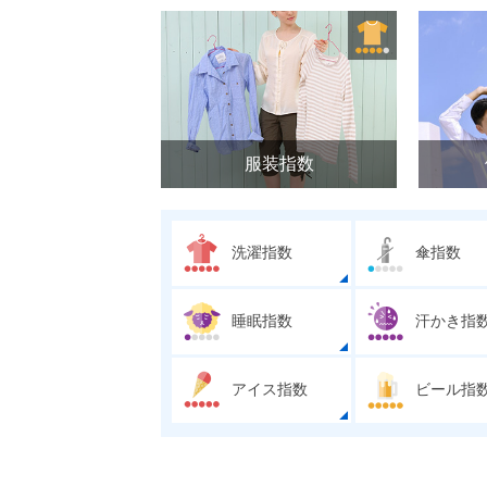
服装指数
洗濯指数
傘指数
睡眠指数
汗かき指
アイス指数
ビール指