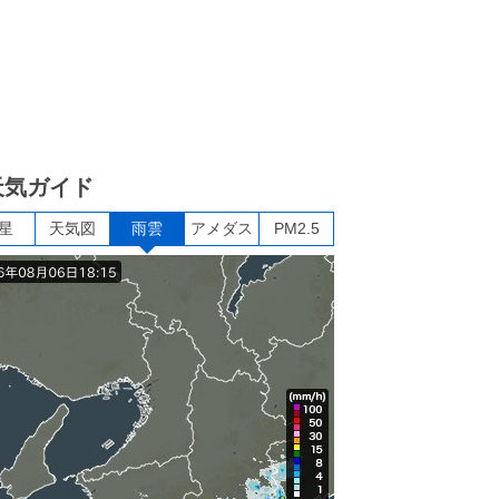
天気ガイド
星
天気図
雨雲
アメダス
PM2.5