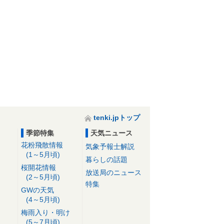
tenki.jpトップ
季節特集
天気ニュース
花粉飛散情報
気象予報士解説
(1～5月頃)
暮らしの話題
桜開花情報
放送局のニュース
(2～5月頃)
特集
GWの天気
(4～5月頃)
梅雨入り・明け
(5～7月頃)