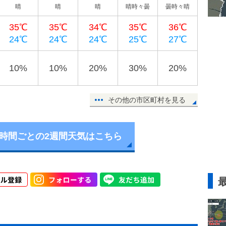
晴
晴
晴
晴時々曇
曇時々晴
35℃
35℃
34℃
35℃
36℃
24℃
24℃
24℃
25℃
27℃
10%
10%
20%
30%
20%
その他の市区町村を見る
6時間ごとの2週間天気はこちら