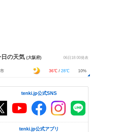
今日の天気
(大阪府)
06日18:00発表
市
36℃
/
28℃
10%
tenki.jp公式SNS
tenki.jp公式アプリ