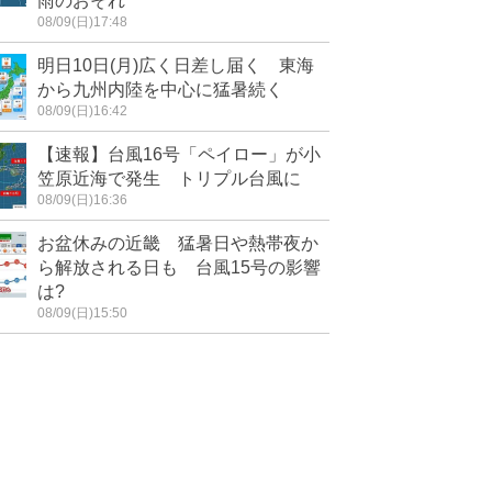
雨のおそれ
08/09(日)17:48
明日10日(月)広く日差し届く 東海
から九州内陸を中心に猛暑続く
08/09(日)16:42
【速報】台風16号「ペイロー」が小
笠原近海で発生 トリプル台風に
08/09(日)16:36
お盆休みの近畿 猛暑日や熱帯夜か
ら解放される日も 台風15号の影響
は?
08/09(日)15:50