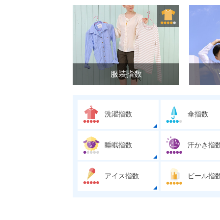
服装指数
洗濯指数
傘指数
睡眠指数
汗かき指
アイス指数
ビール指