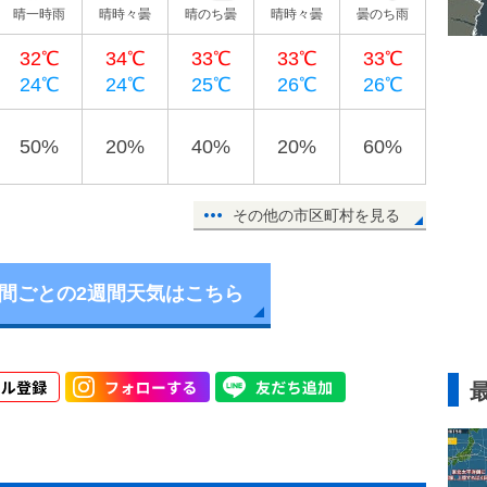
晴一時雨
晴時々曇
晴のち曇
晴時々曇
曇のち雨
32℃
34℃
33℃
33℃
33℃
24℃
24℃
25℃
26℃
26℃
50%
20%
40%
20%
60%
その他の市区町村を見る
時間ごとの2週間天気はこちら