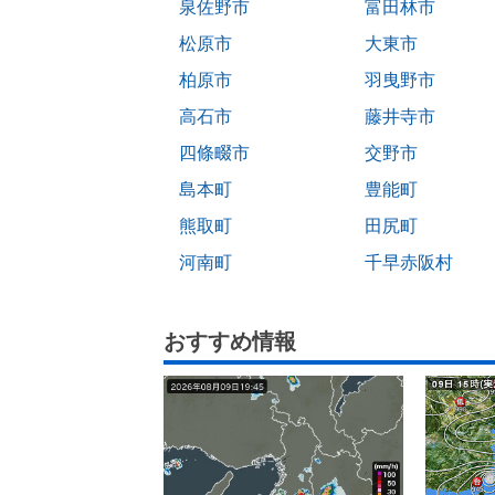
泉佐野市
富田林市
松原市
大東市
柏原市
羽曳野市
高石市
藤井寺市
四條畷市
交野市
島本町
豊能町
熊取町
田尻町
河南町
千早赤阪村
おすすめ情報