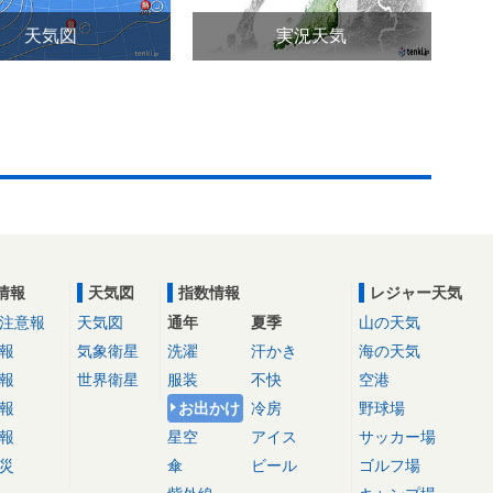
天気図
実況天気
情報
天気図
指数情報
レジャー天気
注意報
天気図
通年
夏季
山の天気
報
気象衛星
洗濯
汗かき
海の天気
報
世界衛星
服装
不快
空港
報
お出かけ
冷房
野球場
報
星空
アイス
サッカー場
災
傘
ビール
ゴルフ場