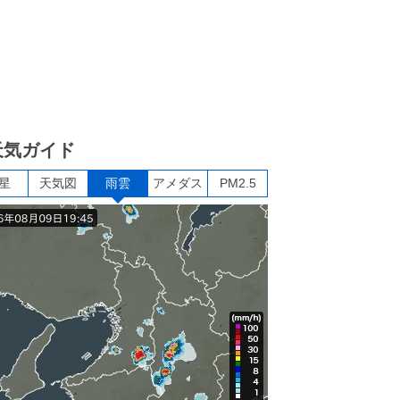
天気ガイド
星
天気図
雨雲
アメダス
PM2.5