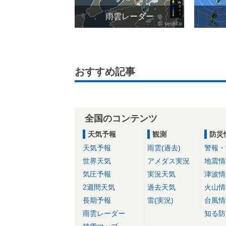
雨雲レーダー
おすすめ記事
全国のコンテンツ
天気予報
観測
防災
天気予報
雨雲(過去)
警報・
世界天気
アメダス実況
地震情
気圧予報
実況天気
津波情
2週間天気
過去天気
火山情
長期予報
雷(実況)
台風情
雨雲レーダー
知る防