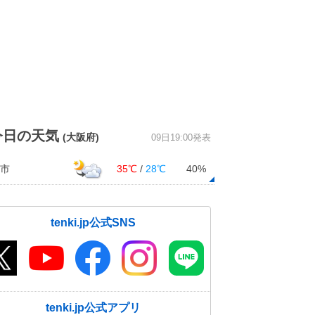
今日の天気
(大阪府)
09日19:00発表
市
35℃
/
28℃
40%
tenki.jp公式SNS
tenki.jp公式アプリ