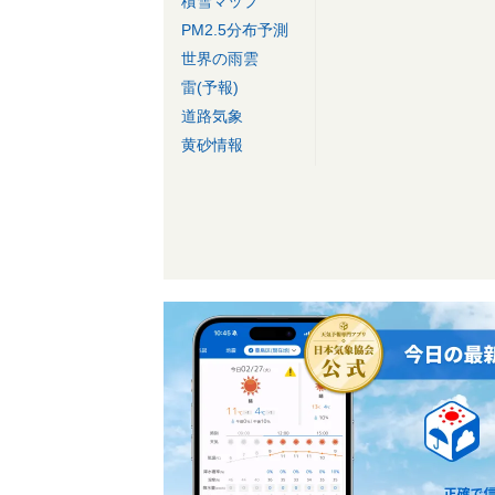
積雪マップ
PM2.5分布予測
世界の雨雲
雷(予報)
道路気象
黄砂情報