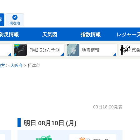
索
現在地
防災情報
天気図
指数情報
レジャー
PM2.5分布予測
地震情報
気
地方
大阪府
摂津市
09日18:00発表
明日 08月10日
(
月
)