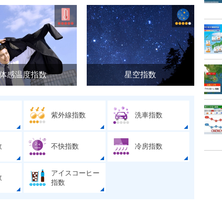
体感温度指数
星空指数
紫外線指数
洗車指数
数
不快指数
冷房指数
アイスコーヒー
数
指数