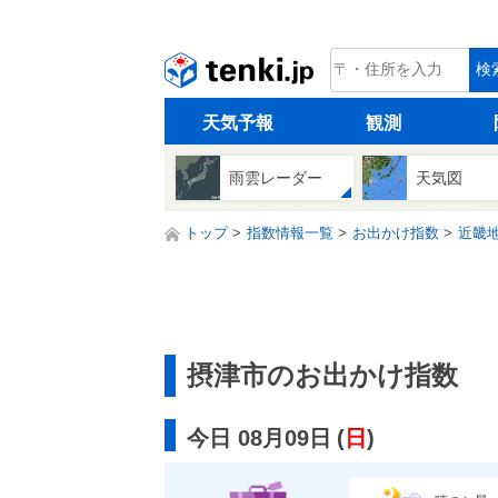
tenki.jp
検
天気予報
観測
雨雲レーダー
天気図
トップ
指数情報一覧
お出かけ指数
近畿
摂津市のお出かけ指数
今日 08月09日
(
日
)