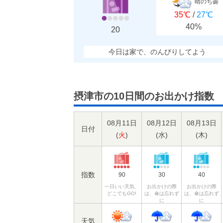
晴のち曇
35℃
/
27℃
40%
20
今日は家で、のんびりしてよう
摂津市の10日間のお出かけ指数
08月11日
08月12日
08月13日
日付
(
火
)
(
水
)
(
木
)
指数
90
30
40
一日いい天気、
お出かけの際
お出かけの際
どこでもGO!
は、傘は忘れず
は、傘は忘れず
に
に
天気