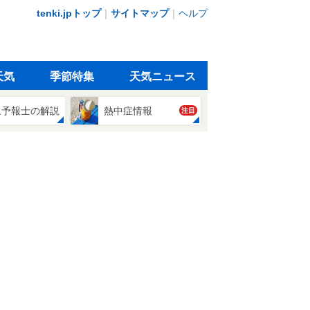
tenki.jpトップ
｜
サイトマップ
｜
ヘルプ
天気
季節特集
天気ニュース
象予報士の解説
熱中症情報
注目