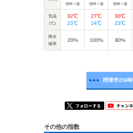
晴時々曇
雨時々曇
雨時々曇
32℃
27℃
30℃
気温
23℃
24℃
23℃
(℃)
降水
20%
100%
80%
確率
摂津市の6
その他の指数