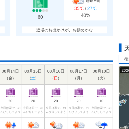
晴時々曇
35℃
/
27℃
40%
60
近場のお出かけが、お勧めかな
衛
08月14日
08月15日
08月16日
08月17日
08月18日
(
金
)
(
土
)
(
日
)
(
月
)
(
火
)
20
20
20
20
10
今日は家で、の
今日は家で、の
今日は家で、の
今日は家で、の
今日は家で、の
んびりしてよう
んびりしてよう
んびりしてよう
んびりしてよう
んびりしてよう