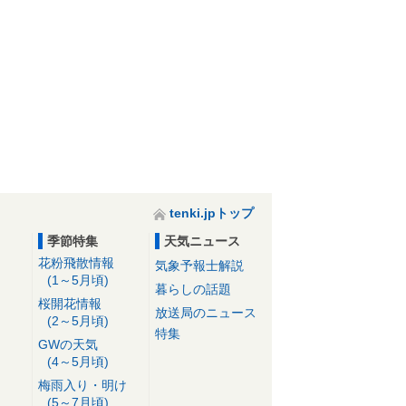
tenki.jpトップ
季節特集
天気ニュース
花粉飛散情報
気象予報士解説
(1～5月頃)
暮らしの話題
桜開花情報
放送局のニュース
(2～5月頃)
特集
GWの天気
(4～5月頃)
梅雨入り・明け
(5～7月頃)