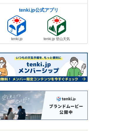
tenki.jp公式アプリ
tenki.jp
tenki.jp 登山天気