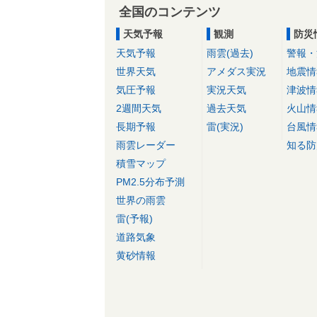
全国のコンテンツ
天気予報
観測
防災
天気予報
雨雲(過去)
警報・
世界天気
アメダス実況
地震情
気圧予報
実況天気
津波情
2週間天気
過去天気
火山情
長期予報
雷(実況)
台風情
雨雲レーダー
知る防
積雪マップ
PM2.5分布予測
世界の雨雲
雷(予報)
道路気象
黄砂情報