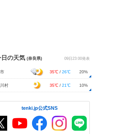
今日の天気
(奈良県)
09日23:00発表
市
35℃
/
26℃
20%
川村
35℃
/
21℃
10%
tenki.jp公式SNS