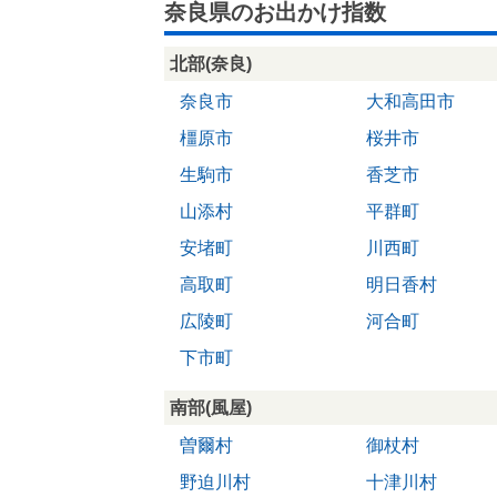
奈良県のお出かけ指数
北部(奈良)
奈良市
大和高田市
橿原市
桜井市
生駒市
香芝市
山添村
平群町
安堵町
川西町
高取町
明日香村
広陵町
河合町
下市町
南部(風屋)
曽爾村
御杖村
野迫川村
十津川村