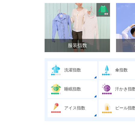
服装指数
洗濯指数
傘指数
睡眠指数
汗かき指
アイス指数
ビール指