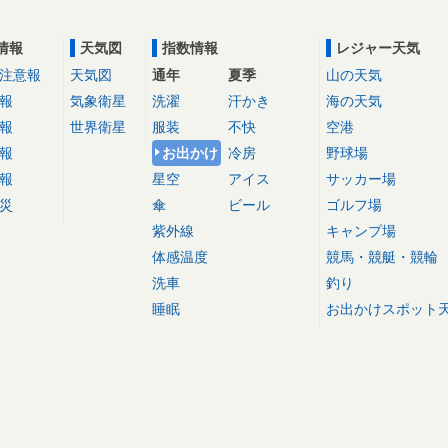
情報
天気図
指数情報
レジャー天気
注意報
天気図
通年
夏季
山の天気
報
気象衛星
洗濯
汗かき
海の天気
報
世界衛星
服装
不快
空港
報
お出かけ
冷房
野球場
報
星空
アイス
サッカー場
災
傘
ビール
ゴルフ場
紫外線
キャンプ場
体感温度
競馬・競艇・競輪
洗車
釣り
睡眠
お出かけスポット