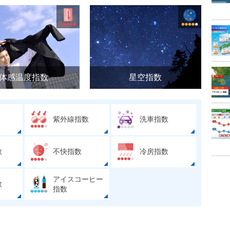
体感温度指数
星空指数
紫外線指数
洗車指数
数
不快指数
冷房指数
アイスコーヒー
数
指数