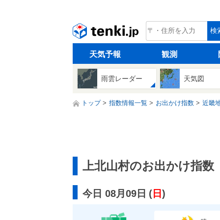
tenki.jp
検
天気予報
観測
雨雲レーダー
天気図
トップ
指数情報一覧
お出かけ指数
近畿
上北山村のお出かけ指数
今日 08月09日
(
日
)