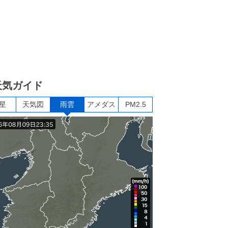
天気ガイド
星
天気図
雨雲
アメダス
PM2.5