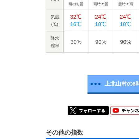
晴のち曇
雨時々曇
曇時々雨
32℃
24℃
24℃
気温
16℃
18℃
18℃
(℃)
降水
30%
90%
90%
確率
上北山村の6
その他の指数