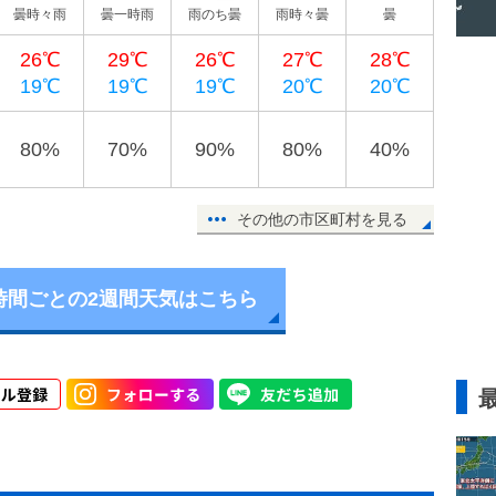
曇時々雨
曇一時雨
雨のち曇
雨時々曇
曇
26℃
29℃
26℃
27℃
28℃
19℃
19℃
19℃
20℃
20℃
80%
70%
90%
80%
40%
その他の市区町村を見る
時間ごとの2週間天気はこちら