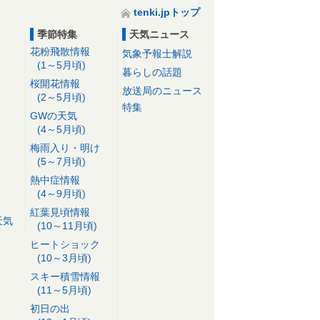
tenki.jpトップ
季節特集
天気ニュース
花粉飛散情報
気象予報士解説
(1～5月頃)
暮らしの話題
桜開花情報
放送局のニュース
(2～5月頃)
特集
GWの天気
(4～5月頃)
梅雨入り・明け
(5～7月頃)
熱中症情報
(4～9月頃)
紅葉見頃情報
天気
(10～11月頃)
ヒートショック
(10～3月頃)
スキー積雪情報
(11～5月頃)
初日の出