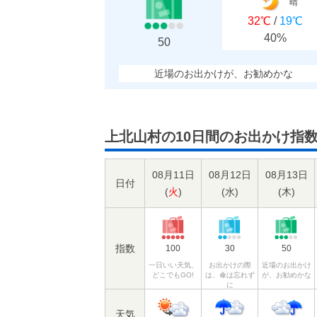
晴
32℃
/
19℃
40%
50
近場のお出かけが、お勧めかな
上北山村の10日間のお出かけ指
08月11日
08月12日
08月13日
日付
(
火
)
(
水
)
(
木
)
指数
100
30
50
一日いい天気、
お出かけの際
近場のお出かけ
どこでもGO!
は、傘は忘れず
が、お勧めかな
に
天気