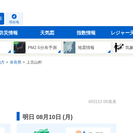
索
現在地
防災情報
天気図
指数情報
レジャー
PM2.5分布予測
地震情報
気
地方
奈良県
上北山村
09日22:00発表
明日 08月10日
(
月
)