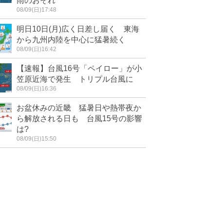
雨のおそれ
08/09(日)17:48
明日10日(月)広く日差し届く 東海
から九州内陸を中心に猛暑続く
08/09(日)16:42
【速報】台風16号「ペイロー」が小
笠原近海で発生 トリプル台風に
08/09(日)16:36
お盆休みの近畿 猛暑日や熱帯夜か
ら解放される日も 台風15号の影響
は?
08/09(日)15:50