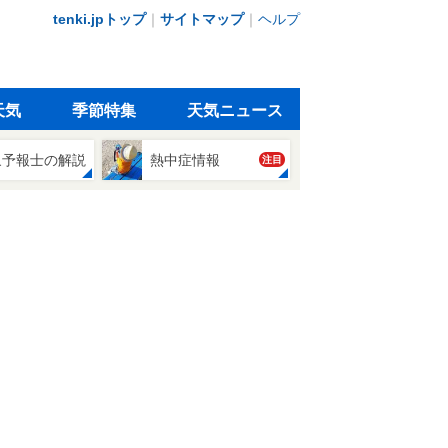
tenki.jpトップ
｜
サイトマップ
｜
ヘルプ
天気
季節特集
天気ニュース
象予報士の解説
熱中症情報
注目