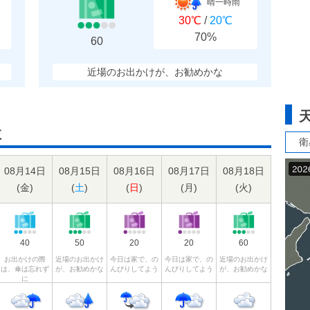
晴一時雨
30℃
/
20℃
70%
60
近場のお出かけが、お勧めかな
数
衛
08月14日
08月15日
08月16日
08月17日
08月18日
(
金
)
(
土
)
(
日
)
(
月
)
(
火
)
40
50
20
20
60
お出かけの際
近場のお出かけ
今日は家で、の
今日は家で、の
近場のお出かけ
は、傘は忘れず
が、お勧めかな
んびりしてよう
んびりしてよう
が、お勧めかな
に