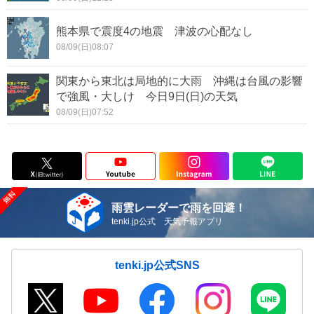
熊本県で震度4の地震 津波の心配なし
08/09(日)08:07
関東から東北は局地的に大雨 沖縄は台風の影響
で強風・大しけ 今日9日(日)の天気
08/09(日)07:52
雨雲レーダーで雨を回避！
tenki.jp公式 天気予報アプリ
tenki.jp公式SNS