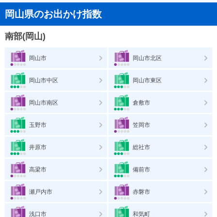
岡山県のお出かけ指数
南部(岡山)
岡山市
岡山市北区
岡山市中区
岡山市東区
岡山市南区
倉敷市
玉野市
笠岡市
井原市
総社市
高梁市
備前市
瀬戸内市
赤磐市
浅口市
和気町