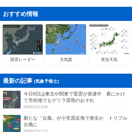
おすすめ情報
天気図
実況天気
雨雲レーダー
最新の記事
(気象予報士)
今日9日は東北や関東で雷雲が発達中 夜にかけ
て市街地でもゲリラ雷雨のおそれ
08/09(日)13:06
新たな「台風」が小笠原近海で発生か トリプル
台風に
08/09(日)12:13