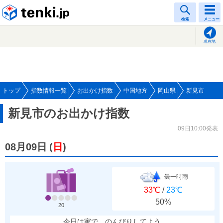
tenki.jp
検索
メニュー
現在地
トップ
指数情報一覧
お出かけ指数
中国地方
岡山県
新見市
新見市のお出かけ指数
09日10:00発表
08月09日
(
日
)
曇一時雨
33℃
/
23℃
50%
20
今日は家で、のんびりしてよう