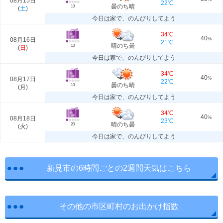
08月15日
22℃
曇のち晴
10
(
土
)
今日は家で、のんびりしてよう
34℃
40
08月16日
%
21℃
晴のち曇
10
(
日
)
今日は家で、のんびりしてよう
34℃
40
08月17日
%
22℃
曇のち晴
10
(
月
)
今日は家で、のんびりしてよう
34℃
40
08月18日
%
23℃
晴のち曇
20
(
火
)
今日は家で、のんびりしてよう
新見市の6時間ごとの2週間天気はこちら
その他の市区町村のお出かけ指数