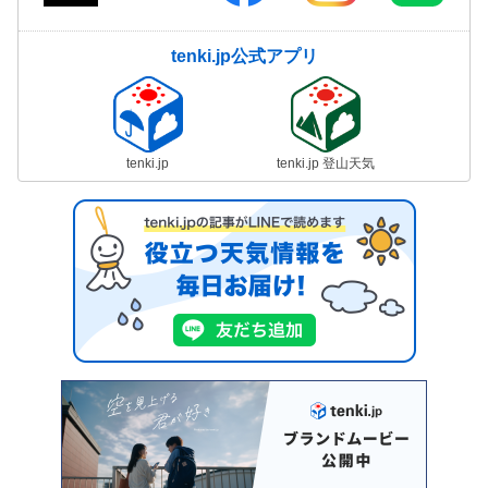
tenki.jp公式アプリ
tenki.jp
tenki.jp 登山天気