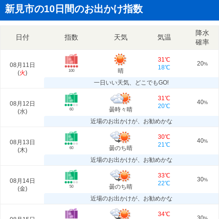
新見市の10日間のお出かけ指数
降水
日付
指数
天気
気温
確率
31℃
20
08月11日
%
18℃
晴
100
(
火
)
一日いい天気、どこでもGO!
31℃
40
08月12日
%
20℃
曇時々晴
60
(
水
)
近場のお出かけが、お勧めかな
30℃
40
08月13日
%
21℃
曇のち晴
60
(
木
)
近場のお出かけが、お勧めかな
33℃
30
08月14日
%
22℃
曇のち晴
50
(
金
)
近場のお出かけが、お勧めかな
34℃
30
%