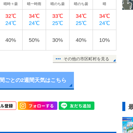
晴時々曇
晴一時雨
晴のち曇
晴のち曇
晴
32℃
34℃
33℃
34℃
34℃
24℃
24℃
25℃
25℃
24℃
40%
50%
30%
40%
10%
その他の市区町村を見る
時間ごとの2週間天気はこちら