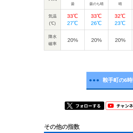
曇
曇のち晴
晴
33℃
33℃
32℃
気温
27℃
26℃
23℃
(℃)
降水
20%
20%
20%
確率
鞍手町の6
その他の指数