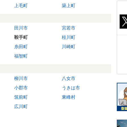
上毛町
築上町
田川市
宮若市
鞍手町
桂川町
糸田町
川崎町
福智町
柳川市
八女市
小郡市
うきは市
筑前町
東峰村
広川町