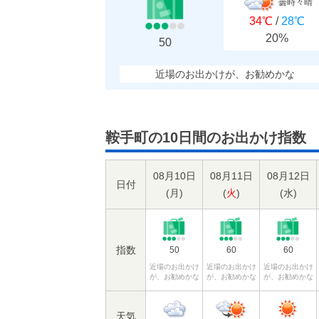
曇時々晴
34℃
/
28℃
20%
50
近場のお出かけが、お勧めかな
鞍手町の10日間のお出かけ指数
08月10日
08月11日
08月12日
日付
(
月
)
(
火
)
(
水
)
指数
50
60
60
近場のお出かけ
近場のお出かけ
近場のお出かけ
が、お勧めかな
が、お勧めかな
が、お勧めかな
天気