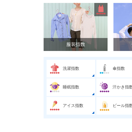
服装指数
洗濯指数
傘指数
睡眠指数
汗かき指
アイス指数
ビール指