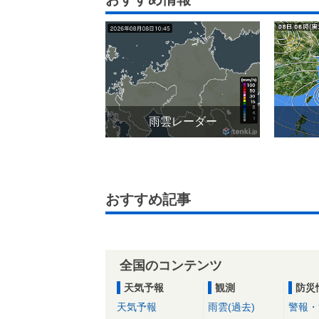
雨雲レーダー
おすすめ記事
全国のコンテンツ
天気予報
観測
防災
天気予報
雨雲(過去)
警報・