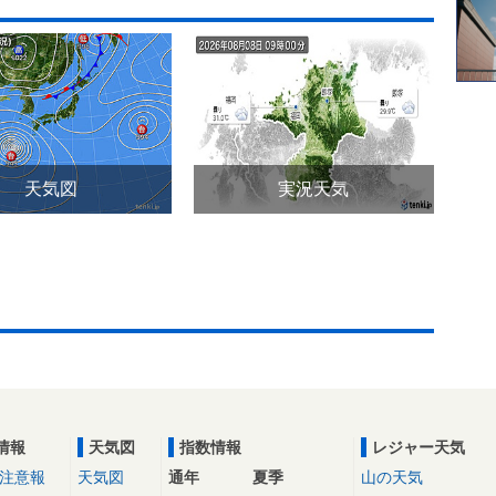
天気図
実況天気
情報
天気図
指数情報
レジャー天気
注意報
天気図
通年
夏季
山の天気