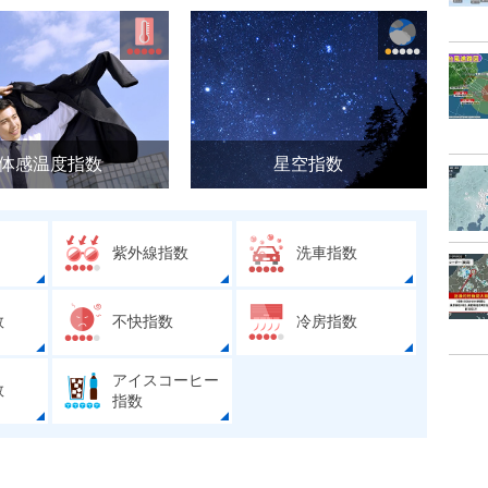
体感温度指数
星空指数
紫外線指数
洗車指数
数
不快指数
冷房指数
アイスコーヒー
数
指数