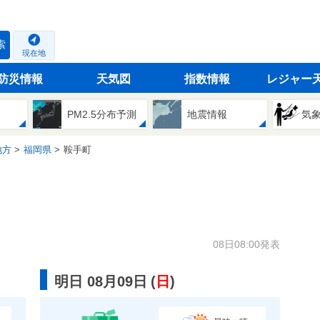
索
現在地
防災情報
天気図
指数情報
レジャー
PM2.5分布予測
地震情報
気
地方
福岡県
鞍手町
08日08:00発表
明日 08月09日
(
日
)