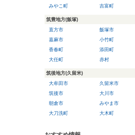
みやこ町
吉富町
筑豊地方(飯塚)
直方市
飯塚市
嘉麻市
小竹町
香春町
添田町
大任町
赤村
筑後地方(久留米)
大牟田市
久留米市
筑後市
大川市
朝倉市
みやま市
大刀洗町
大木町
おすすめ情報