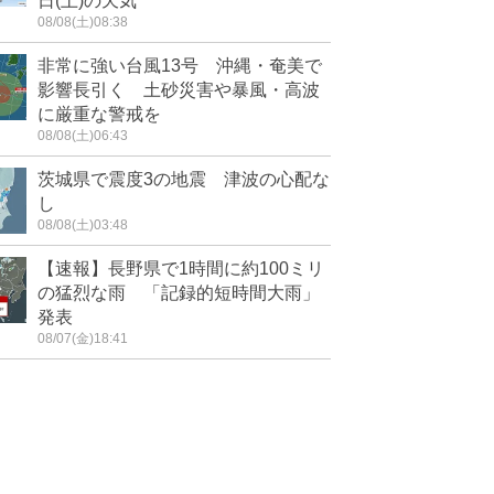
日(土)の天気
08/08(土)08:38
非常に強い台風13号 沖縄・奄美で
影響長引く 土砂災害や暴風・高波
に厳重な警戒を
08/08(土)06:43
茨城県で震度3の地震 津波の心配な
し
08/08(土)03:48
【速報】長野県で1時間に約100ミリ
の猛烈な雨 「記録的短時間大雨」
発表
08/07(金)18:41