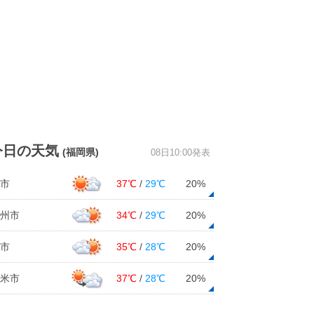
今日の天気
(福岡県)
08日10:00発表
市
37℃
/
29℃
20%
州市
34℃
/
29℃
20%
市
35℃
/
28℃
20%
米市
37℃
/
28℃
20%