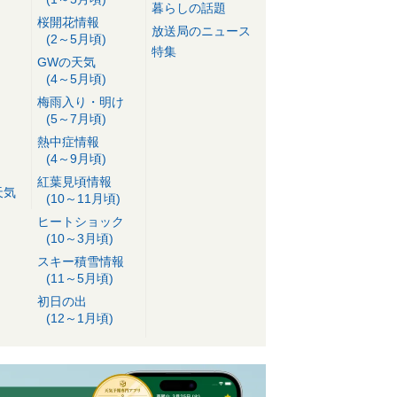
暮らしの話題
桜開花情報
放送局のニュース
(2～5月頃)
特集
GWの天気
(4～5月頃)
梅雨入り・明け
(5～7月頃)
熱中症情報
(4～9月頃)
紅葉見頃情報
天気
(10～11月頃)
ヒートショック
(10～3月頃)
スキー積雪情報
(11～5月頃)
初日の出
(12～1月頃)