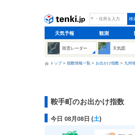
tenki.jp
検
天気予報
観測
雨雲レーダー
天気図
トップ
指数情報一覧
お出かけ指数
九州
鞍手町のお出かけ指数
今日 08月08日
(
土
)