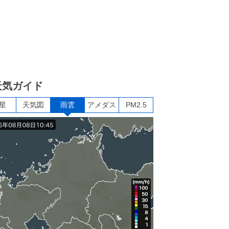
天気ガイド
星
天気図
雨雲
アメダス
PM2.5