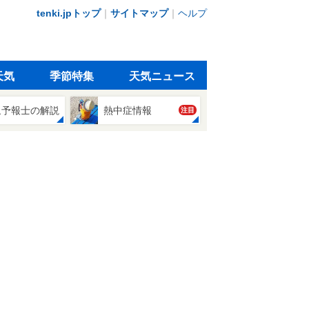
tenki.jpトップ
｜
サイトマップ
｜
ヘルプ
天気
季節特集
天気ニュース
象予報士の解説
熱中症情報
注目