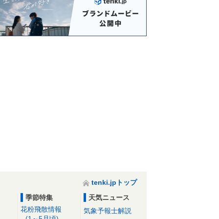
tenki.jpトップ
季節特集
天気ニュース
花粉飛散情報
気象予報士解説
(1～5月頃)