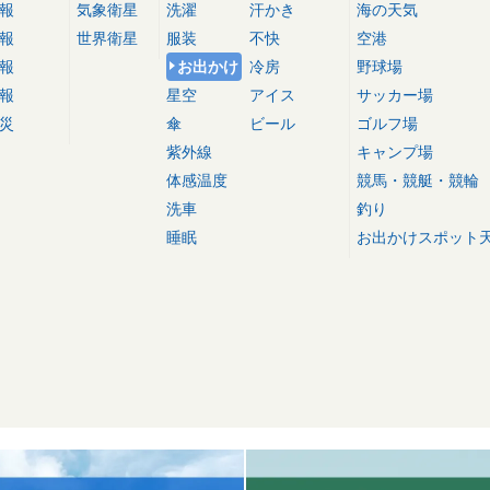
報
気象衛星
洗濯
汗かき
海の天気
報
世界衛星
服装
不快
空港
報
お出かけ
冷房
野球場
報
星空
アイス
サッカー場
災
傘
ビール
ゴルフ場
紫外線
キャンプ場
体感温度
競馬・競艇・競輪
洗車
釣り
睡眠
お出かけスポット