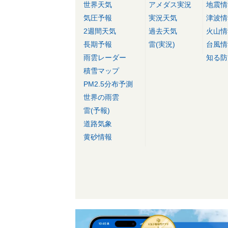
世界天気
アメダス実況
地震情
気圧予報
実況天気
津波情
2週間天気
過去天気
火山情
長期予報
雷(実況)
台風情
雨雲レーダー
知る防
積雪マップ
PM2.5分布予測
世界の雨雲
雷(予報)
道路気象
黄砂情報