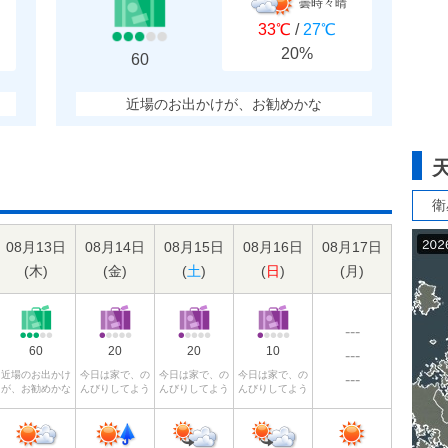
曇時々晴
33℃
/
27℃
20%
60
近場のお出かけが、お勧めかな
衛
08月13日
08月14日
08月15日
08月16日
08月17日
(
木
)
(
金
)
(
土
)
(
日
)
(
月
)
---
60
20
20
10
---
近場のお出かけ
今日は家で、の
今日は家で、の
今日は家で、の
---
が、お勧めかな
んびりしてよう
んびりしてよう
んびりしてよう