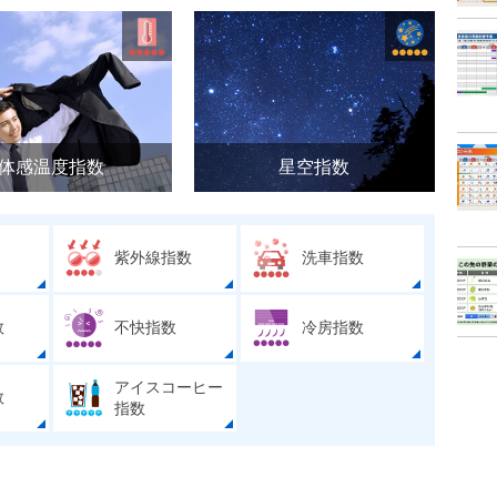
体感温度指数
星空指数
紫外線指数
洗車指数
数
不快指数
冷房指数
アイスコーヒー
数
指数