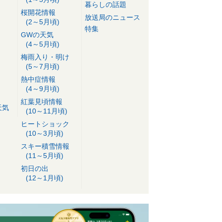
暮らしの話題
桜開花情報
放送局のニュース
(2～5月頃)
特集
GWの天気
(4～5月頃)
梅雨入り・明け
(5～7月頃)
熱中症情報
(4～9月頃)
紅葉見頃情報
天気
(10～11月頃)
ヒートショック
(10～3月頃)
スキー積雪情報
(11～5月頃)
初日の出
(12～1月頃)