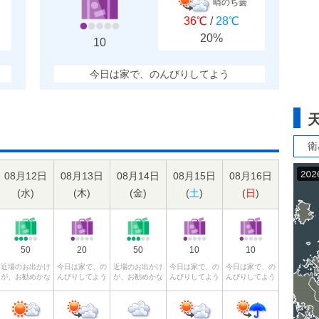
晴のち曇
36℃
/
28℃
20%
10
今日は家で、のんびりしてよう
衛
08月12日
08月13日
08月14日
08月15日
08月16日
(
水
)
(
木
)
(
金
)
(
土
)
(
日
)
50
20
50
10
10
近場のお出かけ
今日は家で、の
近場のお出かけ
今日は家で、の
今日は家で、の
が、お勧めかな
んびりしてよう
が、お勧めかな
んびりしてよう
んびりしてよう