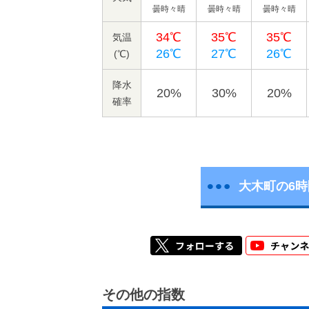
曇時々晴
曇時々晴
曇時々晴
34℃
35℃
35℃
気温
26℃
27℃
26℃
(℃)
降水
20%
30%
20%
確率
大木町の6
その他の指数