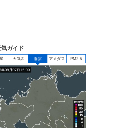
天気ガイド
星
天気図
雨雲
アメダス
PM2.5