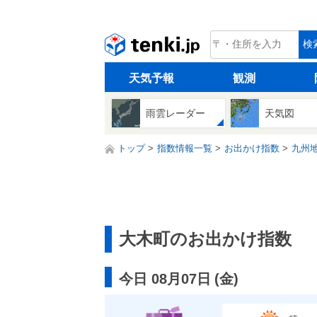
tenki.jp
検
天気予報
観測
雨雲レーダー
天気図
トップ
指数情報一覧
お出かけ指数
九州
大木町のお出かけ指数
今日 08月07日
(
金
)