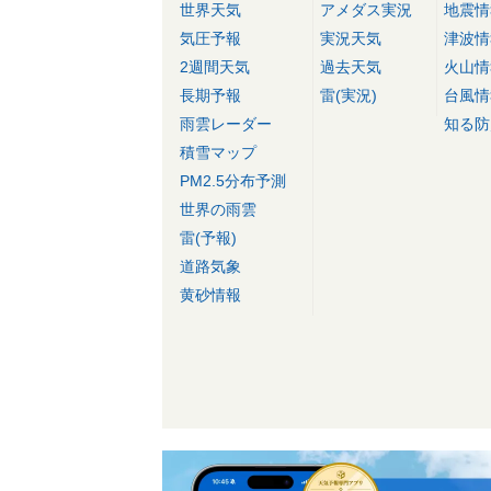
世界天気
アメダス実況
地震情
気圧予報
実況天気
津波情
2週間天気
過去天気
火山情
長期予報
雷(実況)
台風情
雨雲レーダー
知る防
積雪マップ
PM2.5分布予測
世界の雨雲
雷(予報)
道路気象
黄砂情報