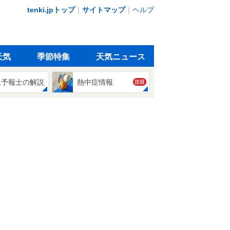
tenki.jpトップ
｜
サイトマップ
｜
ヘルプ
天気
季節特集
天気ニュース
象予報士の解説
熱中症情報
注目