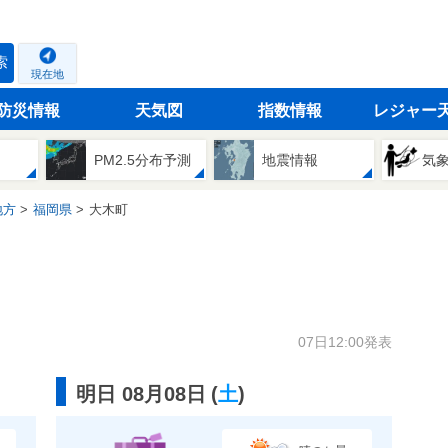
索
現在地
防災情報
天気図
指数情報
レジャー
PM2.5分布予測
地震情報
気
地方
福岡県
大木町
07日12:00発表
明日 08月08日
(
土
)