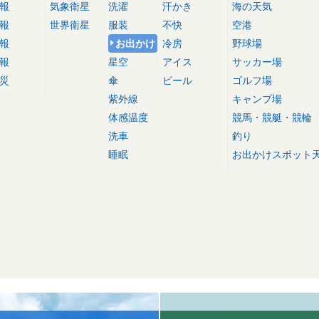
報
気象衛星
洗濯
汗かき
海の天気
報
世界衛星
服装
不快
空港
報
お出かけ
冷房
野球場
報
星空
アイス
サッカー場
災
傘
ビール
ゴルフ場
紫外線
キャンプ場
体感温度
競馬・競艇・競輪
洗車
釣り
睡眠
お出かけスポット