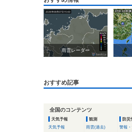
雨雲レーダー
おすすめ記事
全国のコンテンツ
天気予報
観測
防災
天気予報
雨雲(過去)
警報・