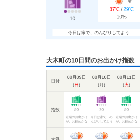
晴
37℃
/
29℃
10%
10
今日は家で、のんびりしてよう
大木町の10日間のお出かけ指数
08月09日
08月10日
08月11日
日付
(
日
)
(
月
)
(
火
)
指数
50
20
50
近場のお出かけ
今日は家で、の
近場のお出かけ
が、お勧めかな
んびりしてよう
が、お勧めかな
天気