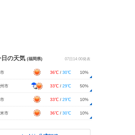
今日の天気
(福岡県)
07日14:00発表
市
36℃
/
30℃
10%
州市
33℃
/
29℃
50%
市
33℃
/
29℃
10%
米市
36℃
/
30℃
10%