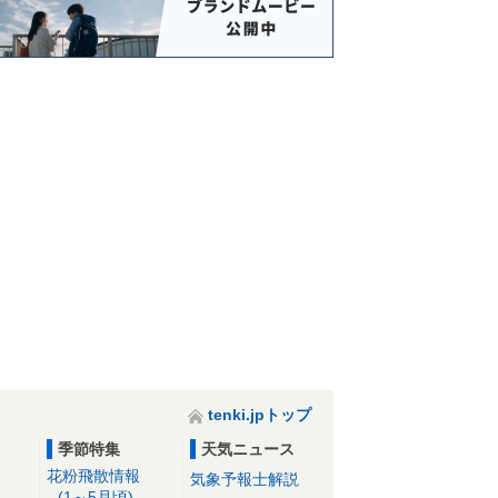
tenki.jpトップ
季節特集
天気ニュース
花粉飛散情報
気象予報士解説
(1～5月頃)