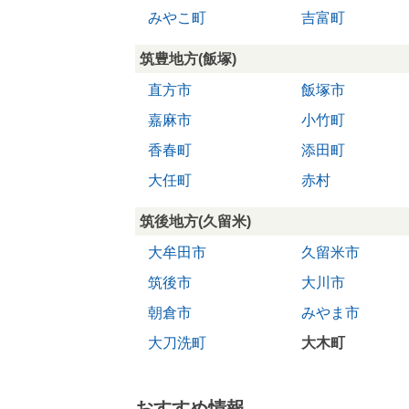
みやこ町
吉富町
筑豊地方(飯塚)
直方市
飯塚市
嘉麻市
小竹町
香春町
添田町
大任町
赤村
筑後地方(久留米)
大牟田市
久留米市
筑後市
大川市
朝倉市
みやま市
大刀洗町
大木町
おすすめ情報