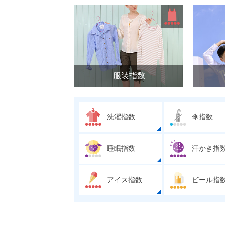
服装指数
洗濯指数
傘指数
睡眠指数
汗かき指
アイス指数
ビール指