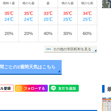
晴時々曇
晴のち曇
曇
晴のち曇
晴のち雨
35℃
35℃
33℃
35℃
34℃
24℃
24℃
25℃
25℃
25℃
20%
20%
40%
30%
60%
その他の市区町村を見る
時間ごとの2週間天気はこちら