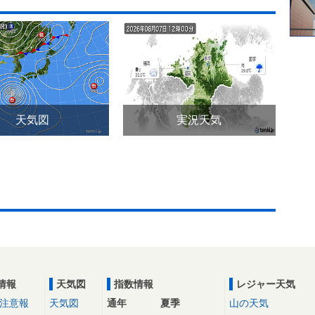
天気図
実況天気
情報
天気図
指数情報
レジャー天気
注意報
天気図
通年
夏季
山の天気