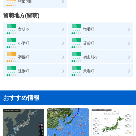
幌加内町
留萌地方(留萌)
留萌市
増毛町
小平町
苫前町
羽幌町
初山別村
遠別町
天塩町
おすすめ情報