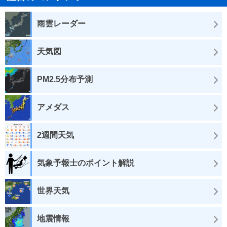
雨雲レーダー
天気図
PM2.5分布予測
アメダス
2週間天気
気象予報士のポイント解説
世界天気
地震情報