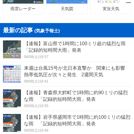
天気図
実況天気
雨雲レーダー
最新の記事
(気象予報士)
【速報】富山県で1時間に100ミリ超の猛烈な雨
「記録的短時間大雨」発表
08/08(土)18:57
来週は台風15号が北日本直撃か 関東にも影響
熱帯低気圧が次々と発生 2週間天気
08/08(土)18:41
【速報】青森県大鰐町で1時間に約90ミリの猛烈
な雨 「記録的短時間大雨」発表
08/08(土)16:55
【速報】岩手県盛岡市で1時間に約100ミリの猛烈
な雨 「記録的短時間大雨」発表
08/08(土)16:46