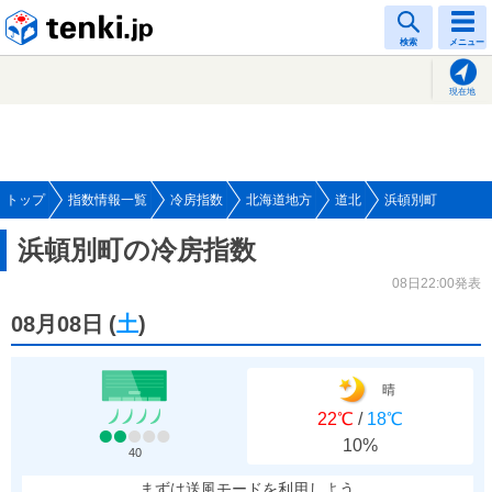
tenki.jp
検索
メニュー
現在地
トップ
指数情報一覧
冷房指数
北海道地方
道北
浜頓別町
浜頓別町の冷房指数
08日22:00発表
08月08日
(
土
)
晴
22℃
/
18℃
10%
40
まずは送風モードを利用しよう