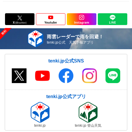
雨雲レーダーで雨を回避！
tenki.jp公式 天気予報アプリ
tenki.jp公式SNS
tenki.jp公式アプリ
tenki.jp
tenki.jp 登山天気