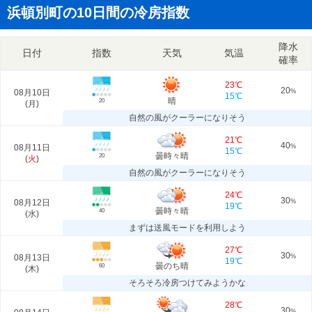
浜頓別町の10日間の冷房指数
降水
日付
指数
天気
気温
確率
23℃
20
08月10日
%
15℃
晴
20
(
月
)
自然の風がクーラーになりそう
21℃
40
08月11日
%
15℃
曇時々晴
20
(
火
)
自然の風がクーラーになりそう
24℃
30
08月12日
%
19℃
曇時々晴
40
(
水
)
まずは送風モードを利用しよう
27℃
30
08月13日
%
19℃
曇のち晴
60
(
木
)
そろそろ冷房つけてみようかな
28℃
30
%