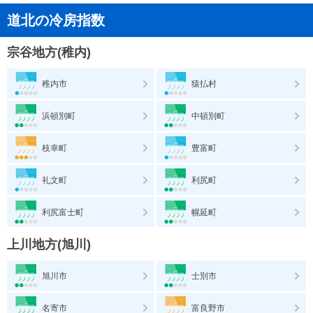
道北の冷房指数
宗谷地方(稚内)
稚内市
猿払村
浜頓別町
中頓別町
枝幸町
豊富町
礼文町
利尻町
利尻富士町
幌延町
上川地方(旭川)
旭川市
士別市
名寄市
富良野市