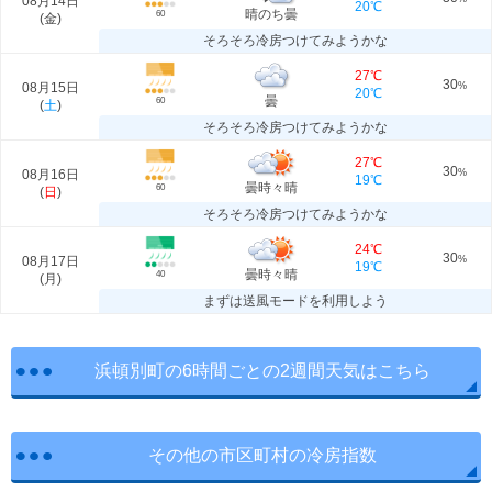
08月14日
20℃
晴のち曇
60
(
金
)
そろそろ冷房つけてみようかな
27℃
30
08月15日
%
20℃
曇
60
(
土
)
そろそろ冷房つけてみようかな
27℃
30
08月16日
%
19℃
曇時々晴
60
(
日
)
そろそろ冷房つけてみようかな
24℃
30
08月17日
%
19℃
曇時々晴
40
(
月
)
まずは送風モードを利用しよう
浜頓別町の6時間ごとの2週間天気はこちら
その他の市区町村の冷房指数