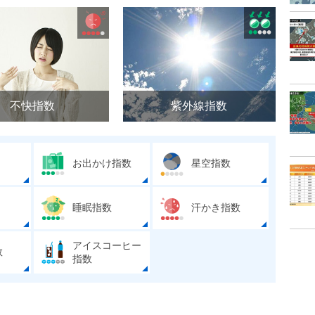
不快指数
紫外線指数
お出かけ指数
星空指数
睡眠指数
汗かき指数
アイスコーヒー
数
指数