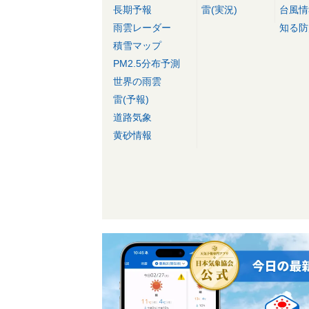
長期予報
雷(実況)
台風情
雨雲レーダー
知る防
積雪マップ
PM2.5分布予測
世界の雨雲
雷(予報)
道路気象
黄砂情報