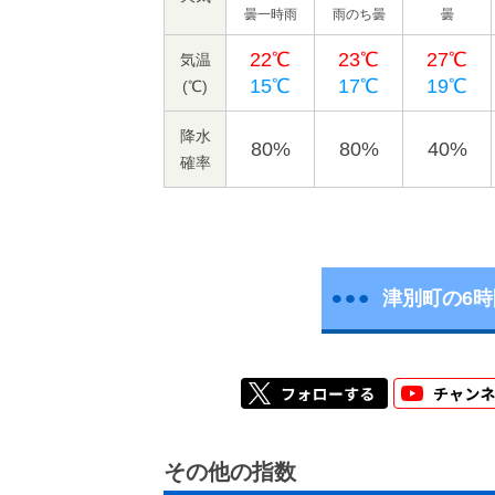
曇一時雨
雨のち曇
曇
22℃
23℃
27℃
気温
15℃
17℃
19℃
(℃)
降水
80%
80%
40%
確率
津別町の6
その他の指数