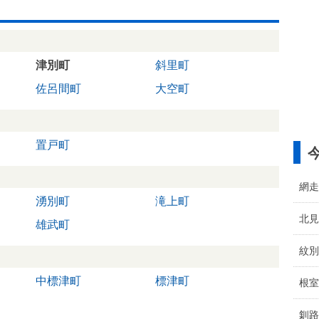
津別町
斜里町
佐呂間町
大空町
置戸町
網走
湧別町
滝上町
北見
雄武町
紋別
中標津町
標津町
根室
釧路