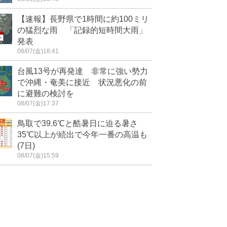
【速報】長野県で1時間に約100ミリ
の猛烈な雨 「記録的短時間大雨」
発表
08/07(金)18:41
台風13号が再発達 非常に強い勢力
で沖縄・奄美に接近 状況悪化の前
に避難の検討を
08/07(金)17:37
鳥取で39.6℃と酷暑日に迫る暑さ
35℃以上が続出で今年一番の高温も
(7日)
08/07(金)15:59