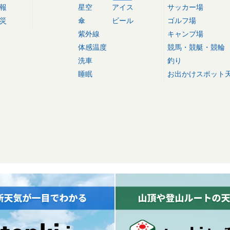
報
星空
アイス
サッカー場
災
傘
ビール
ゴルフ場
紫外線
キャンプ場
体感温度
競馬・競艇・競輪
洗車
釣り
睡眠
お出かけスポット