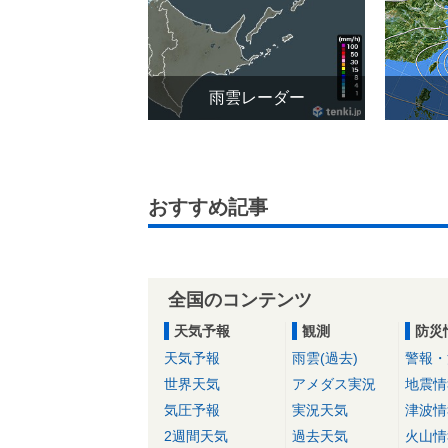
雨雲レーダー
おすすめ記事
全国のコンテンツ
天気予報
観測
防災
天気予報
雨雲(過去)
警報・
世界天気
アメダス実況
地震情
気圧予報
実況天気
津波情
2週間天気
過去天気
火山情