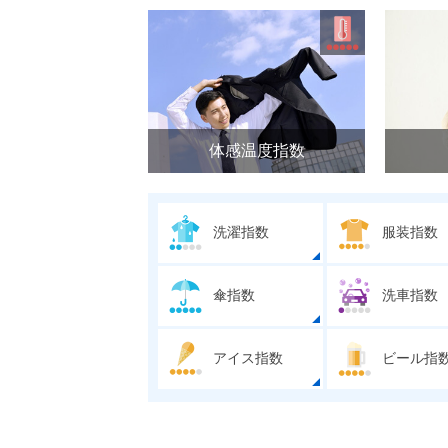
体感温度指数
洗濯指数
服装指数
傘指数
洗車指数
アイス指数
ビール指