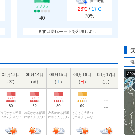
曇一時雨
23℃
/
17℃
70%
40
まずは送風モードを利用しよう
衛
08月13日
08月14日
08月15日
08月16日
08月17日
(
木
)
(
金
)
(
土
)
(
日
)
(
月
)
---
80
80
80
60
---
冷房かかる部屋
冷房かかる部屋
冷房かかる部屋
そろそろ冷房つ
---
に早く入りたい
に早く入りたい
に早く入りたい
けてみようかな