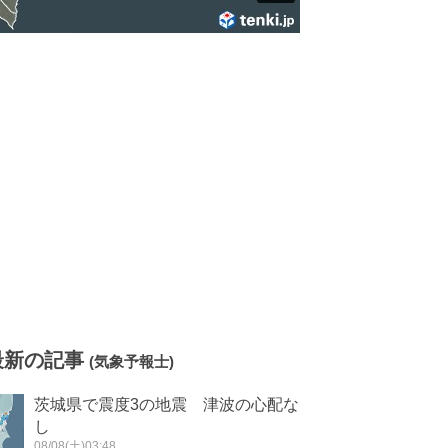
最新の記事
(気象予報士)
茨城県で震度3の地震 津波の心配な
し
08/08(土)03:48