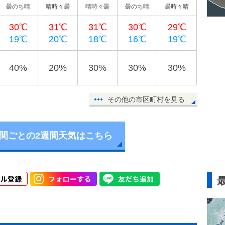
曇のち晴
晴時々曇
晴時々曇
曇のち晴
曇時々晴
30℃
31℃
31℃
30℃
29℃
19℃
20℃
18℃
16℃
19℃
40%
20%
30%
30%
30%
その他の市区町村を見る
時間ごとの2週間天気はこちら