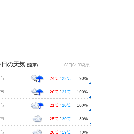
今日の天気
(道東)
08日04:00発表
市
24℃
/
22℃
90%
市
26℃
/
21℃
100%
市
21℃
/
20℃
100%
市
25℃
/
20℃
30%
市
26℃
/
19℃
40%