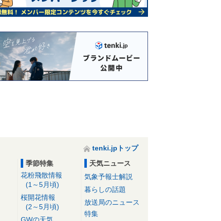
tenki.jpトップ
季節特集
天気ニュース
花粉飛散情報
気象予報士解説
(1～5月頃)
暮らしの話題
桜開花情報
放送局のニュース
(2～5月頃)
特集
GWの天気