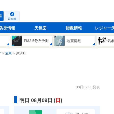
索
現在地
防災情報
天気図
指数情報
レジャー
PM2.5分布予測
地震情報
気
方
道東
津別町
08日02:00発表
明日 08月09日
(
日
)