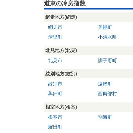
道東の冷房指数
網走地方(網走)
網走市
美幌町
清里町
小清水町
北見地方(北見)
北見市
訓子府町
紋別地方(紋別)
紋別市
遠軽町
興部町
西興部村
根室地方(根室)
根室市
別海町
羅臼町