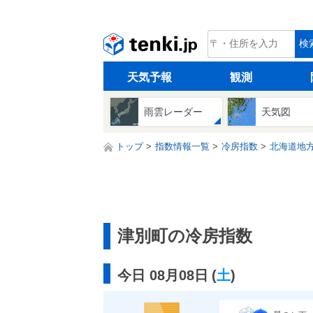
tenki.jp
検
天気予報
観測
雨雲レーダー
天気図
トップ
指数情報一覧
冷房指数
北海道地
津別町の冷房指数
今日 08月08日
(
土
)