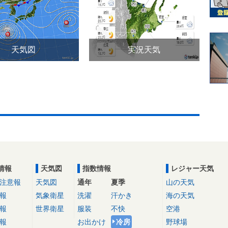
天気図
実況天気
情報
天気図
指数情報
レジャー天気
注意報
天気図
通年
夏季
山の天気
報
気象衛星
洗濯
汗かき
海の天気
報
世界衛星
服装
不快
空港
報
お出かけ
冷房
野球場