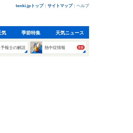
tenki.jpトップ
｜
サイトマップ
｜
ヘルプ
天気
季節特集
天気ニュース
象予報士の解説
熱中症情報
注目