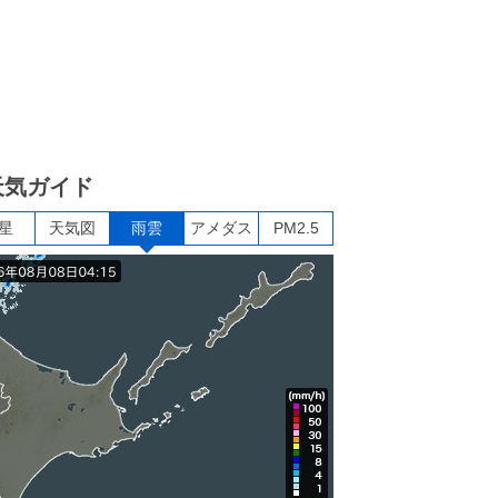
天気ガイド
星
天気図
雨雲
アメダス
PM2.5