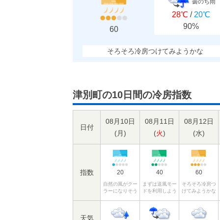
曇のち雨
28℃
/
20℃
90%
60
そろそろ冷房つけてみようかな
津別町の10日間の冷房指数
08月10日
08月11日
08月12日
日付
(
月
)
(
火
)
(
水
)
指数
20
40
60
自然の風がクー
まずは送風モー
そろそろ冷房つ
ラーになりそう
ドを利用しよう
けてみようかな
天気