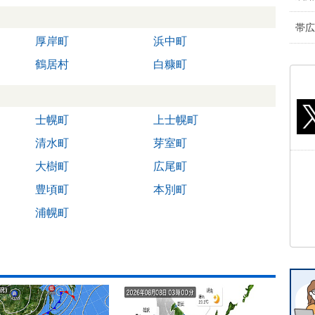
帯広
厚岸町
浜中町
鶴居村
白糠町
士幌町
上士幌町
清水町
芽室町
大樹町
広尾町
豊頃町
本別町
浦幌町