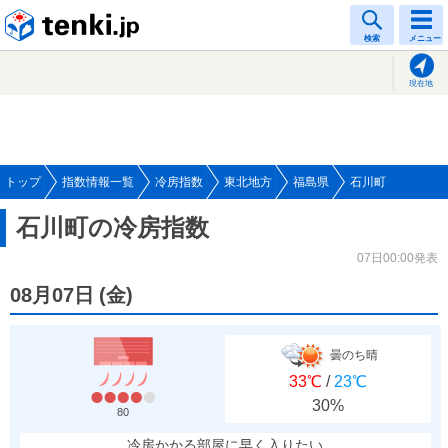
tenki.jp
検索
メニュー
現在地
トップ
指数情報一覧
冷房指数
東北地方
福島県
石川町
石川町の冷房指数
07日00:00発表
08月07日
(
金
)
曇のち晴
33℃
/
23℃
30%
80
冷房かかる部屋に早く入りたい