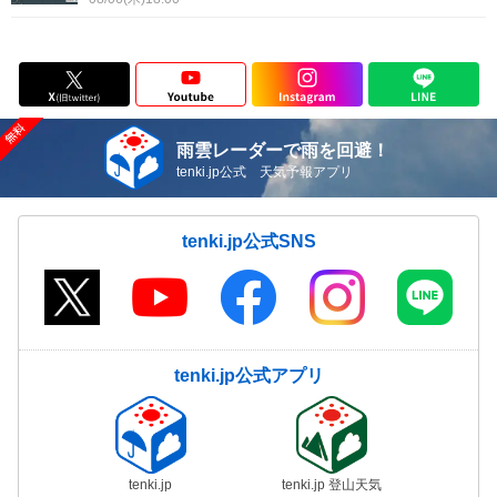
雨雲レーダーで雨を回避！
tenki.jp公式 天気予報アプリ
tenki.jp公式SNS
tenki.jp公式アプリ
tenki.jp
tenki.jp 登山天気