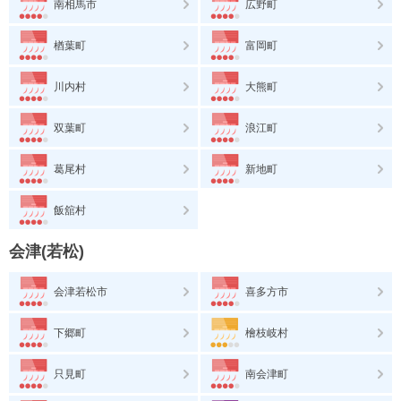
南相馬市
広野町
楢葉町
富岡町
川内村
大熊町
双葉町
浪江町
葛尾村
新地町
飯舘村
会津(若松)
会津若松市
喜多方市
下郷町
檜枝岐村
只見町
南会津町