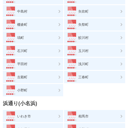
中島村
矢吹町
棚倉町
矢祭町
塙町
鮫川村
石川町
玉川村
平田村
浅川町
古殿町
三春町
小野町
浜通り(小名浜)
いわき市
相馬市