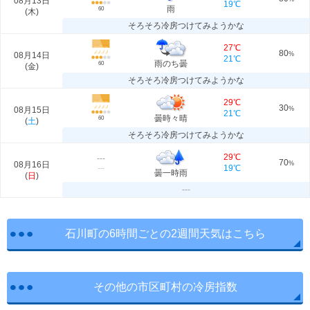
08月13日
19℃
雨
60
(
木
)
そろそろ冷房つけてみようかな
27℃
80
08月14日
%
21℃
雨のち曇
60
(
金
)
そろそろ冷房つけてみようかな
29℃
30
08月15日
%
21℃
曇時々晴
60
(
土
)
そろそろ冷房つけてみようかな
29℃
---
70
08月16日
%
19℃
---
曇一時雨
(
日
)
---
石川町の6時間ごとの2週間天気はこちら
その他の市区町村の冷房指数