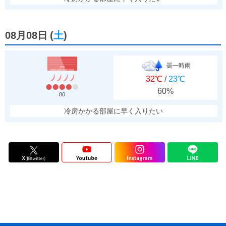
08月08日
(
土
)
曇一時雨
32℃
/
23℃
60%
80
冷房かかる部屋に早く入りたい