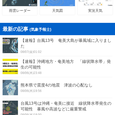
天気図
実況天気
雨雲レーダー
最新の記事
(気象予報士)
【速報】台風13号 奄美大島が暴風域に入りまし
た
08/07(金)01:02
【速報】沖縄地方・奄美地方 「線状降水帯」発
生の可能性
08/06(木)23:48
熊本県で震度4の地震 津波の心配なし
08/06(木)19:56
台風13号は沖縄・奄美に接近 線状降水帯発生の
可能性 暴風や高波などに厳重警戒
08/06(木)18:00