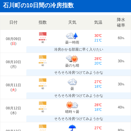
石川町の10日間の冷房指数
降水
日付
指数
天気
気温
確率
30℃
60
08月09日
%
21℃
曇一時雨
80
(
日
)
冷房かかる部屋に早く入りたい
28℃
30
08月10日
%
20℃
曇のち晴
60
(
月
)
そろそろ冷房つけてみようかな
27℃
30
08月11日
%
18℃
曇
60
(
火
)
そろそろ冷房つけてみようかな
28℃
40
08月12日
%
18℃
晴時々曇
60
(
水
)
そろそろ冷房つけてみようかな
27℃
80
%