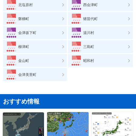
北塩原村
西会津町
磐梯町
猪苗代町
会津坂下町
湯川村
柳津町
三島町
金山町
昭和村
会津美里町
おすすめ情報