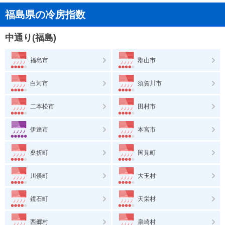
福島県の冷房指数
中通り(福島)
福島市
郡山市
白河市
須賀川市
二本松市
田村市
伊達市
本宮市
桑折町
国見町
川俣町
大玉村
鏡石町
天栄村
西郷村
泉崎村