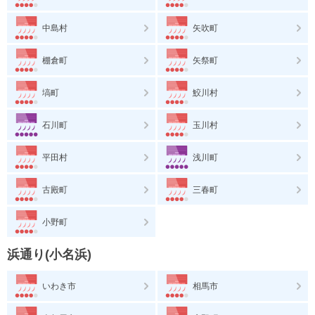
中島村
矢吹町
棚倉町
矢祭町
塙町
鮫川村
石川町
玉川村
平田村
浅川町
古殿町
三春町
小野町
浜通り(小名浜)
いわき市
相馬市