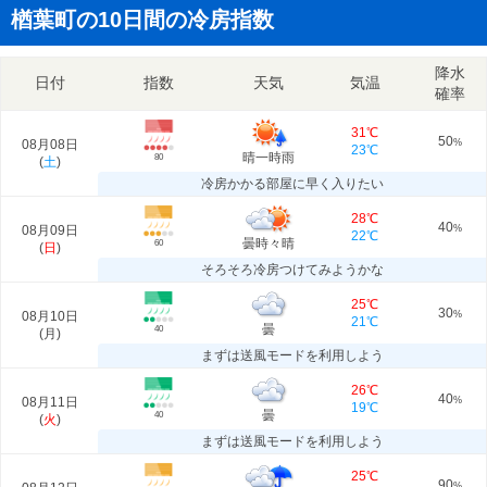
楢葉町の10日間の冷房指数
降水
日付
指数
天気
気温
確率
31℃
50
08月08日
%
23℃
晴一時雨
80
(
土
)
冷房かかる部屋に早く入りたい
28℃
40
08月09日
%
22℃
曇時々晴
60
(
日
)
そろそろ冷房つけてみようかな
25℃
30
08月10日
%
21℃
曇
40
(
月
)
まずは送風モードを利用しよう
26℃
40
08月11日
%
19℃
曇
40
(
火
)
まずは送風モードを利用しよう
25℃
90
%