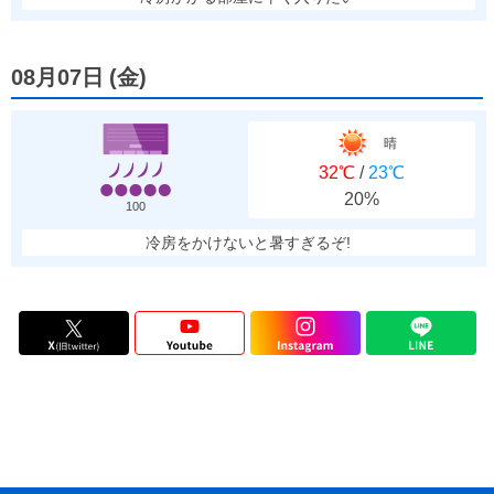
08月07日
(
金
)
晴
32℃
/
23℃
20%
100
冷房をかけないと暑すぎるぞ!