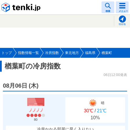
tenki.jp
検索
メニュー
現在地
トップ
指数情報一覧
冷房指数
東北地方
福島県
楢葉町
楢葉町の冷房指数
06日12:00発表
08月06日
(
木
)
晴
30℃
/
21℃
10%
80
冷房かかる部屋に早く入りたい