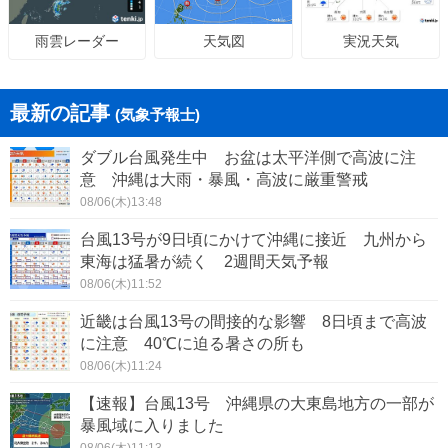
天気図
実況天気
雨雲レーダー
最新の記事
(気象予報士)
ダブル台風発生中 お盆は太平洋側で高波に注
意 沖縄は大雨・暴風・高波に厳重警戒
08/06(木)13:48
台風13号が9日頃にかけて沖縄に接近 九州から
東海は猛暑が続く 2週間天気予報
08/06(木)11:52
近畿は台風13号の間接的な影響 8日頃まで高波
に注意 40℃に迫る暑さの所も
08/06(木)11:24
【速報】台風13号 沖縄県の大東島地方の一部が
暴風域に入りました