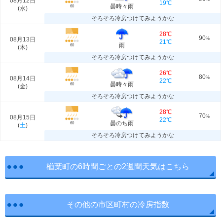
08月12日
19℃
曇時々雨
60
(
水
)
そろそろ冷房つけてみようかな
28℃
90
08月13日
%
21℃
雨
60
(
木
)
そろそろ冷房つけてみようかな
26℃
80
08月14日
%
22℃
曇時々雨
60
(
金
)
そろそろ冷房つけてみようかな
28℃
70
08月15日
%
22℃
曇のち雨
60
(
土
)
そろそろ冷房つけてみようかな
楢葉町の6時間ごとの2週間天気はこちら
その他の市区町村の冷房指数