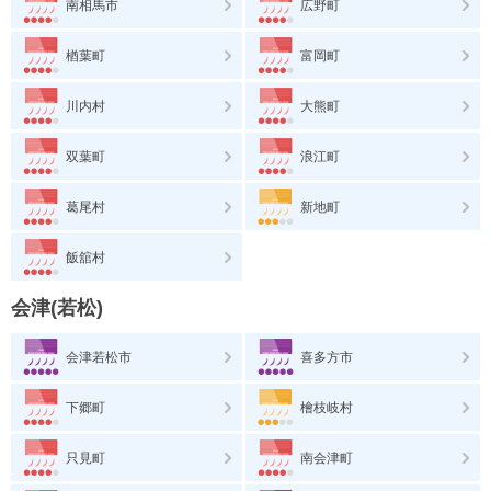
南相馬市
広野町
楢葉町
富岡町
川内村
大熊町
双葉町
浪江町
葛尾村
新地町
飯舘村
会津(若松)
会津若松市
喜多方市
下郷町
檜枝岐村
只見町
南会津町