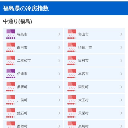
福島県の冷房指数
中通り(福島)
福島市
郡山市
白河市
須賀川市
二本松市
田村市
伊達市
本宮市
桑折町
国見町
川俣町
大玉村
鏡石町
天栄村
西郷村
泉崎村