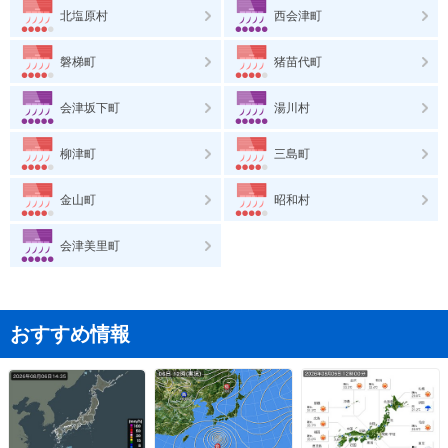
北塩原村
西会津町
磐梯町
猪苗代町
会津坂下町
湯川村
柳津町
三島町
金山町
昭和村
会津美里町
おすすめ情報