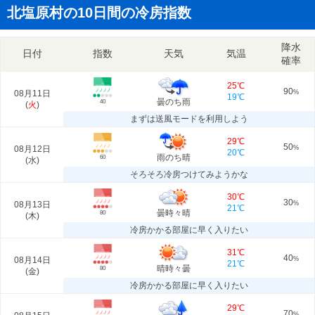
北塩原村の10日間の冷房指数
降水
日付
指数
天気
気温
確率
25℃
90
08月11日
%
19℃
曇のち雨
40
(
火
)
まずは送風モードを利用しよう
29℃
50
08月12日
%
20℃
雨のち晴
60
(
水
)
そろそろ冷房つけてみようかな
30℃
30
08月13日
%
21℃
曇時々晴
80
(
木
)
冷房かかる部屋に早く入りたい
31℃
40
08月14日
%
21℃
晴時々曇
80
(
金
)
冷房かかる部屋に早く入りたい
29℃
70
%