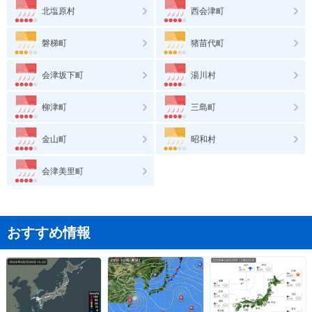
北塩原村
西会津町
磐梯町
猪苗代町
会津坂下町
湯川村
柳津町
三島町
金山町
昭和村
会津美里町
おすすめ情報