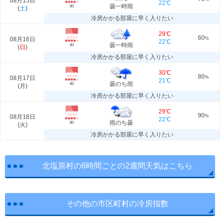
08月15日
22℃
曇一時雨
80
(
土
)
冷房かかる部屋に早く入りたい
29℃
60
08月16日
%
22℃
曇一時雨
80
(
日
)
冷房かかる部屋に早く入りたい
30℃
80
08月17日
%
21℃
曇のち雨
80
(
月
)
冷房かかる部屋に早く入りたい
29℃
90
08月18日
%
22℃
雨のち曇
80
(
火
)
冷房かかる部屋に早く入りたい
北塩原村の6時間ごとの2週間天気はこちら
その他の市区町村の冷房指数