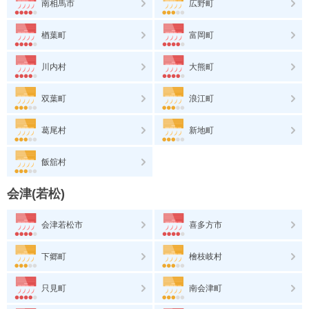
南相馬市
広野町
楢葉町
富岡町
川内村
大熊町
双葉町
浪江町
葛尾村
新地町
飯舘村
会津(若松)
会津若松市
喜多方市
下郷町
檜枝岐村
只見町
南会津町