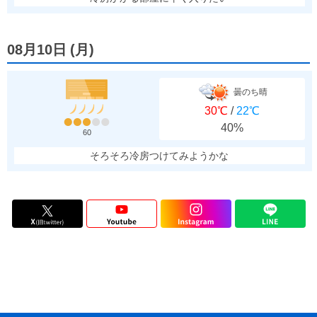
08月10日
(
月
)
曇のち晴
30℃
/
22℃
40%
60
そろそろ冷房つけてみようかな