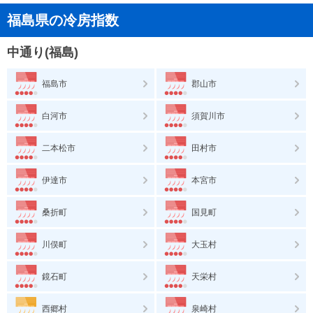
福島県の冷房指数
中通り(福島)
福島市
郡山市
白河市
須賀川市
二本松市
田村市
伊達市
本宮市
桑折町
国見町
川俣町
大玉村
鏡石町
天栄村
西郷村
泉崎村