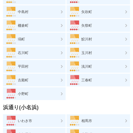
中島村
矢吹町
棚倉町
矢祭町
塙町
鮫川村
石川町
玉川村
平田村
浅川町
古殿町
三春町
小野町
浜通り(小名浜)
いわき市
相馬市