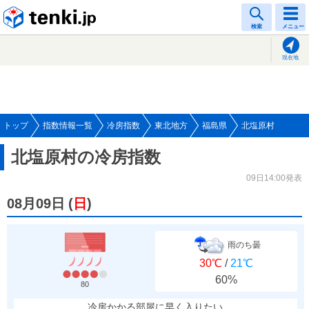
tenki.jp
検索
メニュー
現在地
トップ
指数情報一覧
冷房指数
東北地方
福島県
北塩原村
北塩原村の冷房指数
09日14:00発表
08月09日
(
日
)
雨のち曇
30℃
/
21℃
60%
80
冷房かかる部屋に早く入りたい