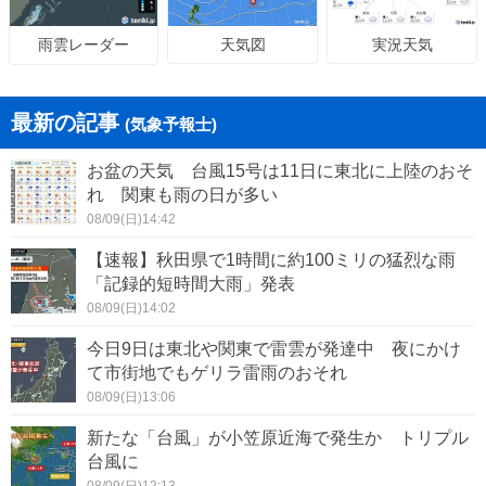
天気図
実況天気
雨雲レーダー
最新の記事
(気象予報士)
お盆の天気 台風15号は11日に東北に上陸のおそ
れ 関東も雨の日が多い
08/09(日)14:42
【速報】秋田県で1時間に約100ミリの猛烈な雨
「記録的短時間大雨」発表
08/09(日)14:02
今日9日は東北や関東で雷雲が発達中 夜にかけ
て市街地でもゲリラ雷雨のおそれ
08/09(日)13:06
新たな「台風」が小笠原近海で発生か トリプル
台風に