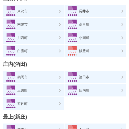
米沢市
長井市
南陽市
高畠町
川西町
小国町
白鷹町
飯豊町
庄内(酒田)
鶴岡市
酒田市
三川町
庄内町
遊佐町
最上(新庄)