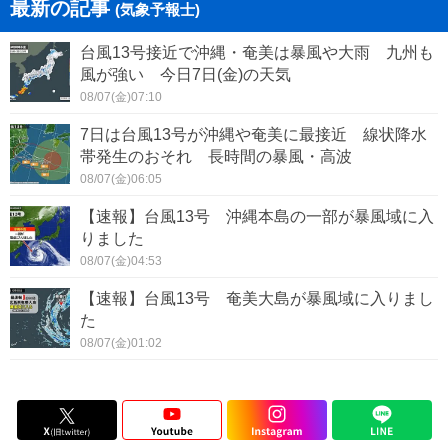
最新の記事
(気象予報士)
台風13号接近で沖縄・奄美は暴風や大雨 九州も
風が強い 今日7日(金)の天気
08/07(金)07:10
7日は台風13号が沖縄や奄美に最接近 線状降水
帯発生のおそれ 長時間の暴風・高波
08/07(金)06:05
【速報】台風13号 沖縄本島の一部が暴風域に入
りました
08/07(金)04:53
【速報】台風13号 奄美大島が暴風域に入りまし
た
08/07(金)01:02