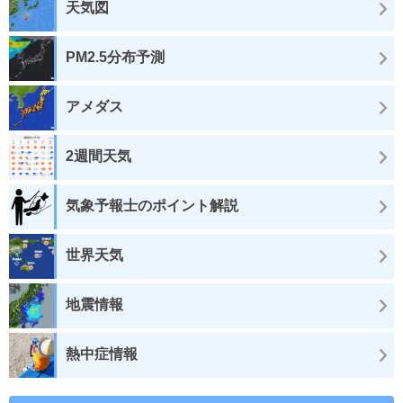
天気図
PM2.5分布予測
アメダス
2週間天気
気象予報士のポイント解説
世界天気
地震情報
熱中症情報