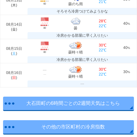
08月13日
21℃
曇のち雨
60
(
木
)
そろそろ冷房つけてみようかな
28℃
40
08月14日
%
22℃
曇
80
(
金
)
冷房かかる部屋に早く入りたい
30℃
40
08月15日
%
22℃
曇時々晴
80
(
土
)
冷房かかる部屋に早く入りたい
30℃
---
30
08月16日
%
22℃
---
曇時々晴
(
日
)
---
大石田町の6時間ごとの2週間天気はこちら
その他の市区町村の冷房指数