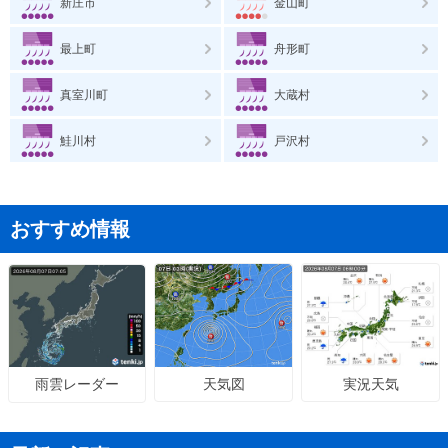
新庄市
金山町
最上町
舟形町
真室川町
大蔵村
鮭川村
戸沢村
おすすめ情報
天気図
実況天気
雨雲レーダー