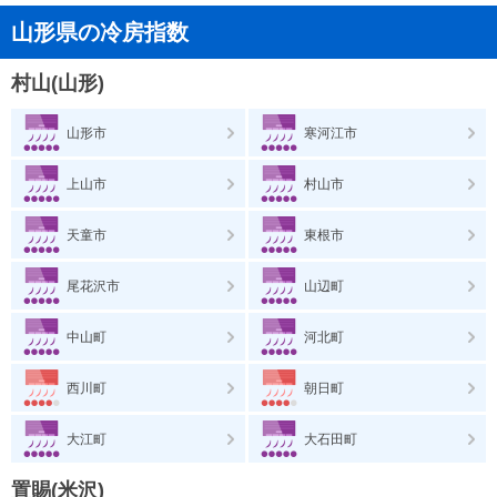
山形県の冷房指数
村山(山形)
山形市
寒河江市
上山市
村山市
天童市
東根市
尾花沢市
山辺町
中山町
河北町
西川町
朝日町
大江町
大石田町
置賜(米沢)