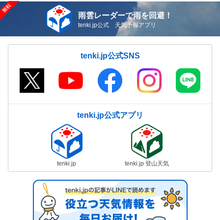
雨雲レーダーで雨を回避！
tenki.jp公式 天気予報アプリ
tenki.jp公式SNS
tenki.jp公式アプリ
tenki.jp
tenki.jp 登山天気