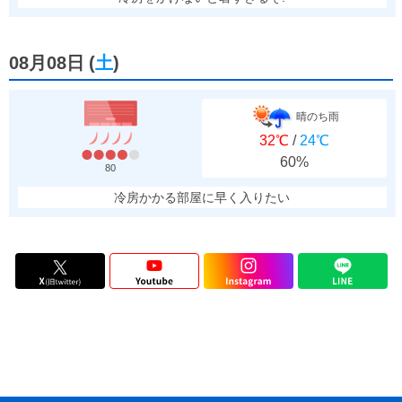
08月08日
(
土
)
晴のち雨
32℃
/
24℃
60%
80
冷房かかる部屋に早く入りたい