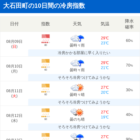
大石田町の10日間の冷房指数
降水
日付
指数
天気
気温
確率
29℃
60
08月09日
%
23℃
曇時々雨
80
(
日
)
冷房かかる部屋に早く入りたい
29℃
70
08月10日
%
21℃
曇時々雨
60
(
月
)
そろそろ冷房つけてみようかな
27℃
30
08月11日
%
20℃
曇時々晴
60
(
火
)
そろそろ冷房つけてみようかな
27℃
40
08月12日
%
19℃
曇のち晴
60
(
水
)
そろそろ冷房つけてみようかな
27℃
90
%