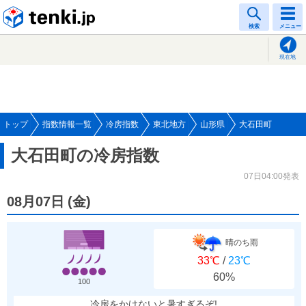
tenki.jp
検索
メニュー
現在地
トップ
指数情報一覧
冷房指数
東北地方
山形県
大石田町
大石田町の冷房指数
07日04:00発表
08月07日
(
金
)
晴のち雨
33℃
/
23℃
60%
100
冷房をかけないと暑すぎるぞ!