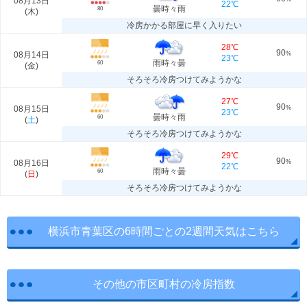
08月13日
22℃
曇時々雨
80
(
木
)
冷房かかる部屋に早く入りたい
28℃
90
08月14日
%
23℃
雨時々曇
60
(
金
)
そろそろ冷房つけてみようかな
27℃
90
08月15日
%
23℃
曇時々雨
60
(
土
)
そろそろ冷房つけてみようかな
29℃
90
08月16日
%
22℃
雨時々曇
60
(
日
)
そろそろ冷房つけてみようかな
横浜市青葉区の6時間ごとの2週間天気はこちら
その他の市区町村の冷房指数