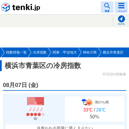
tenki.jp
検索
メニュー
現在地
指数情報一覧
冷房指数
関東・甲信地方
神奈川県
横浜市青葉区
横浜市青葉区の冷房指数
07日10:00発表
08月07日
(
金
)
雨のち晴
33℃
/
26℃
50%
80
冷房かかる部屋に早く入りたい