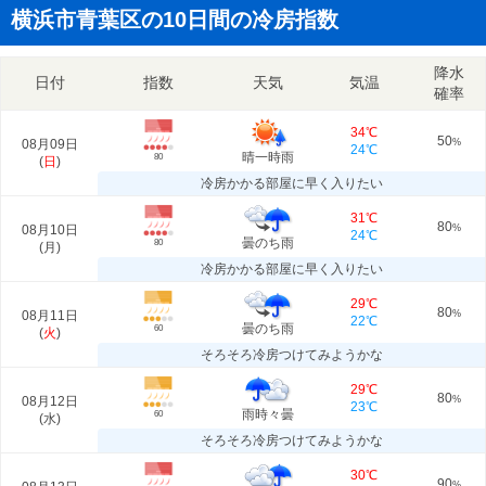
横浜市青葉区の10日間の冷房指数
降水
日付
指数
天気
気温
確率
34℃
50
08月09日
%
24℃
晴一時雨
80
(
日
)
冷房かかる部屋に早く入りたい
31℃
80
08月10日
%
24℃
曇のち雨
80
(
月
)
冷房かかる部屋に早く入りたい
29℃
80
08月11日
%
22℃
曇のち雨
60
(
火
)
そろそろ冷房つけてみようかな
29℃
80
08月12日
%
23℃
雨時々曇
60
(
水
)
そろそろ冷房つけてみようかな
30℃
90
%