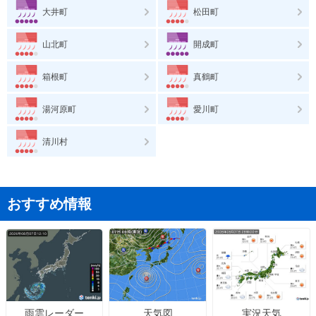
大井町
松田町
山北町
開成町
箱根町
真鶴町
湯河原町
愛川町
清川村
おすすめ情報
天気図
実況天気
雨雲レーダー