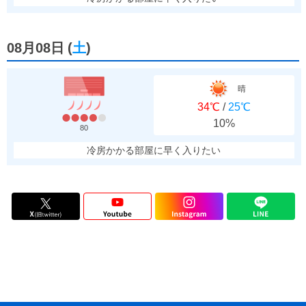
08月08日
(
土
)
晴
34℃
/
25℃
10%
80
冷房かかる部屋に早く入りたい