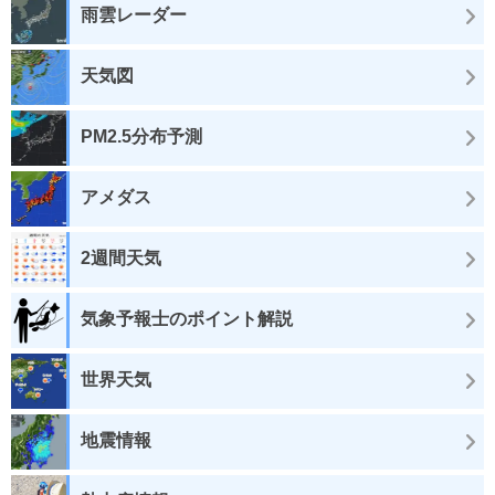
雨雲レーダー
天気図
PM2.5分布予測
アメダス
2週間天気
気象予報士のポイント解説
世界天気
地震情報