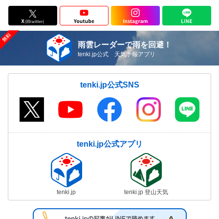
雨雲レーダーで雨を回避！
tenki.jp公式 天気予報アプリ
tenki.jp公式SNS
tenki.jp公式アプリ
tenki.jp
tenki.jp 登山天気