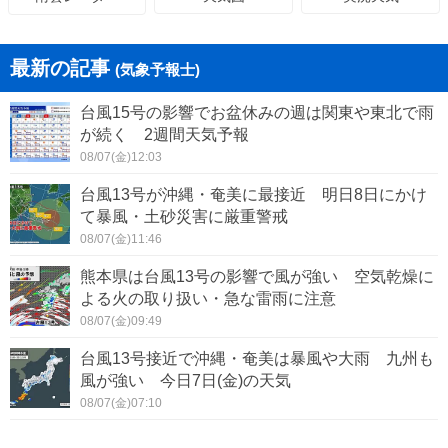
最新の記事
(気象予報士)
台風15号の影響でお盆休みの週は関東や東北で雨
が続く 2週間天気予報
08/07(金)12:03
台風13号が沖縄・奄美に最接近 明日8日にかけ
て暴風・土砂災害に厳重警戒
08/07(金)11:46
熊本県は台風13号の影響で風が強い 空気乾燥に
よる火の取り扱い・急な雷雨に注意
08/07(金)09:49
台風13号接近で沖縄・奄美は暴風や大雨 九州も
風が強い 今日7日(金)の天気
08/07(金)07:10