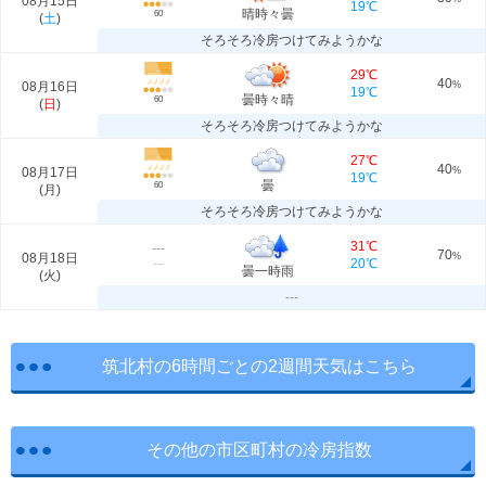
08月15日
19℃
晴時々曇
60
(
土
)
そろそろ冷房つけてみようかな
29℃
40
08月16日
%
19℃
曇時々晴
60
(
日
)
そろそろ冷房つけてみようかな
27℃
40
08月17日
%
19℃
曇
60
(
月
)
そろそろ冷房つけてみようかな
31℃
---
70
08月18日
%
20℃
---
曇一時雨
(
火
)
---
筑北村の6時間ごとの2週間天気はこちら
その他の市区町村の冷房指数