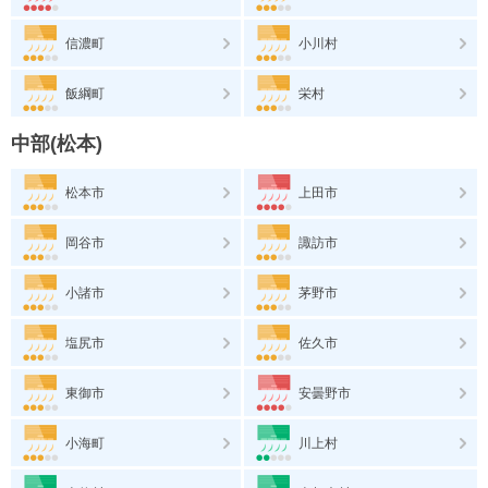
信濃町
小川村
飯綱町
栄村
中部(松本)
松本市
上田市
岡谷市
諏訪市
小諸市
茅野市
塩尻市
佐久市
東御市
安曇野市
小海町
川上村