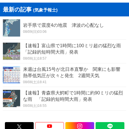
最新の記事
(気象予報士)
岩手県で震度4の地震 津波の心配なし
08/09(日)03:06
【速報】富山県で1時間に100ミリ超の猛烈な雨
「記録的短時間大雨」発表
08/08(土)18:57
来週は台風15号が北日本直撃か 関東にも影響
熱帯低気圧が次々と発生 2週間天気
08/08(土)18:41
【速報】青森県大鰐町で1時間に約90ミリの猛烈
な雨 「記録的短時間大雨」発表
08/08(土)16:55