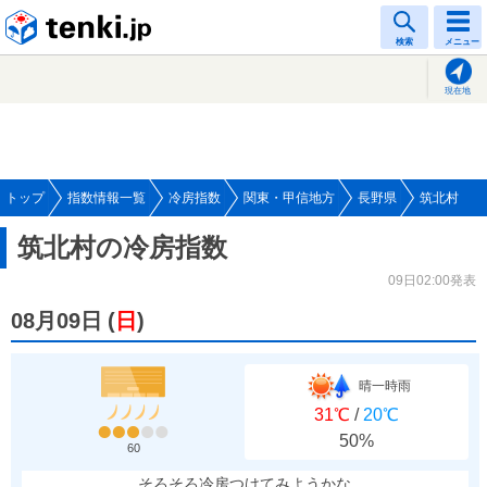
tenki.jp
検索
メニュー
現在地
トップ
指数情報一覧
冷房指数
関東・甲信地方
長野県
筑北村
筑北村の冷房指数
09日02:00発表
08月09日
(
日
)
晴一時雨
31℃
/
20℃
50%
60
そろそろ冷房つけてみようかな