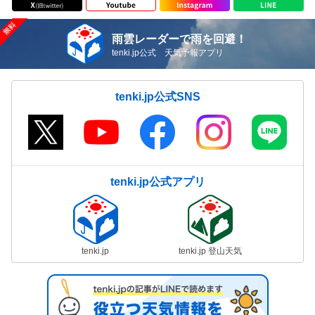
雨雲レーダーで雨を回避！
tenki.jp公式 天気予報アプリ
tenki.jp公式SNS
tenki.jp公式アプリ
tenki.jp
tenki.jp 登山天気