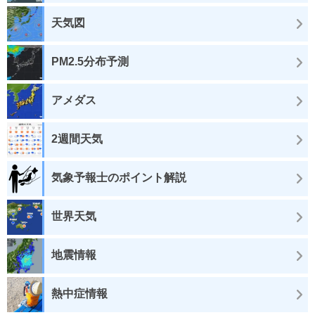
天気図
PM2.5分布予測
アメダス
2週間天気
気象予報士のポイント解説
世界天気
地震情報
熱中症情報