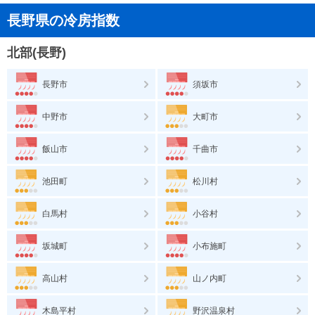
長野県の冷房指数
北部(長野)
長野市
須坂市
中野市
大町市
飯山市
千曲市
池田町
松川村
白馬村
小谷村
坂城町
小布施町
高山村
山ノ内町
木島平村
野沢温泉村