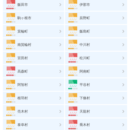
飯田市
伊那市
駒ヶ根市
辰野町
箕輪町
飯島町
南箕輪村
中川村
宮田村
松川町
高森町
阿南町
阿智村
平谷村
根羽村
下條村
売木村
天龍村
泰阜村
喬木村