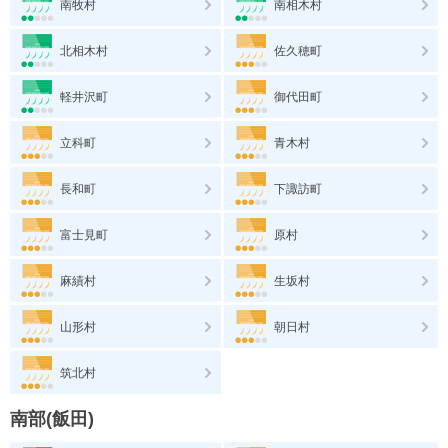
南牧村
南相木村
北相木村
佐久穂町
軽井沢町
御代田町
立科町
青木村
長和町
下諏訪町
富士見町
原村
麻績村
生坂村
山形村
朝日村
筑北村
南部(飯田)