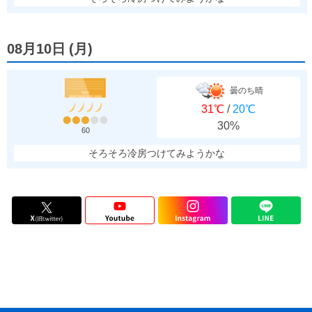
08月10日
(
月
)
曇のち晴
31℃
/
20℃
30%
60
そろそろ冷房つけてみようかな