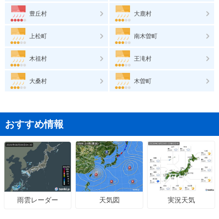
豊丘村
大鹿村
上松町
南木曽町
木祖村
王滝村
大桑村
木曽町
おすすめ情報
天気図
実況天気
雨雲レーダー