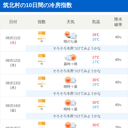
筑北村の10日間の冷房指数
降水
日付
指数
天気
気温
確率
28℃
40
08月11日
%
16℃
晴のち曇
60
(
火
)
そろそろ冷房つけてみようかな
27℃
40
08月12日
%
17℃
曇時々晴
60
(
水
)
そろそろ冷房つけてみようかな
30℃
40
08月13日
%
19℃
晴時々曇
60
(
木
)
そろそろ冷房つけてみようかな
30℃
40
08月14日
%
19℃
晴時々曇
60
(
金
)
そろそろ冷房つけてみようかな
30℃
30
%