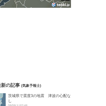
最新の記事
(気象予報士)
茨城県で震度3の地震 津波の心配な
し
08/08(土)03:48