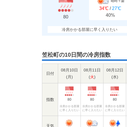
晴時々曇
34℃
/
27℃
40%
80
冷房かかる部屋に早く入りたい
笠松町の10日間の冷房指数
08月10日
08月11日
08月12日
日付
(
月
)
(
火
)
(
水
)
指数
80
80
80
冷房かかる部屋
冷房かかる部屋
冷房かかる部屋
に早く入りたい
に早く入りたい
に早く入りたい
天気