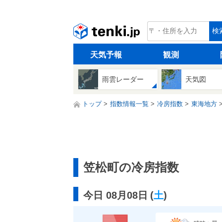
tenki.jp
検
天気予報
観測
雨雲レーダー
天気図
トップ
指数情報一覧
冷房指数
東海地方
笠松町の冷房指数
今日 08月08日
(
土
)