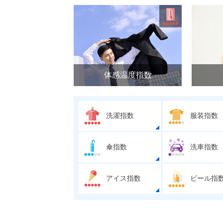
体感温度指数
洗濯指数
服装指数
傘指数
洗車指数
アイス指数
ビール指