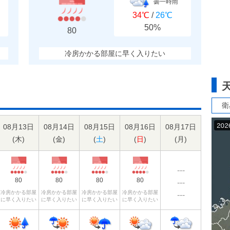
曇一時雨
34℃
/
26℃
50%
80
冷房かかる部屋に早く入りたい
衛
08月13日
08月14日
08月15日
08月16日
08月17日
(
木
)
(
金
)
(
土
)
(
日
)
(
月
)
---
80
80
80
80
---
冷房かかる部屋
冷房かかる部屋
冷房かかる部屋
冷房かかる部屋
---
に早く入りたい
に早く入りたい
に早く入りたい
に早く入りたい