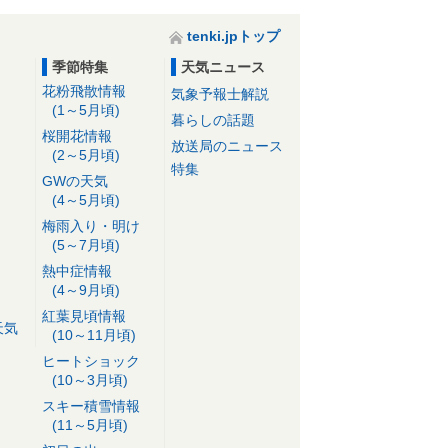
tenki.jpトップ
季節特集
天気ニュース
花粉飛散情報
気象予報士解説
(1～5月頃)
暮らしの話題
桜開花情報
放送局のニュース
(2～5月頃)
特集
GWの天気
(4～5月頃)
梅雨入り・明け
(5～7月頃)
熱中症情報
(4～9月頃)
紅葉見頃情報
天気
(10～11月頃)
ヒートショック
(10～3月頃)
スキー積雪情報
(11～5月頃)