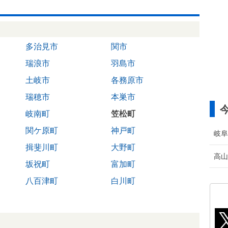
多治見市
関市
瑞浪市
羽島市
土岐市
各務原市
瑞穂市
本巣市
岐南町
笠松町
関ケ原町
神戸町
岐阜
揖斐川町
大野町
高山
坂祝町
富加町
八百津町
白川町