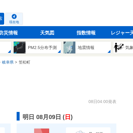
索
現在地
防災情報
天気図
指数情報
レジャー
PM2.5分布予測
地震情報
気
岐阜県
笠松町
08日04:00発表
明日 08月09日
(
日
)