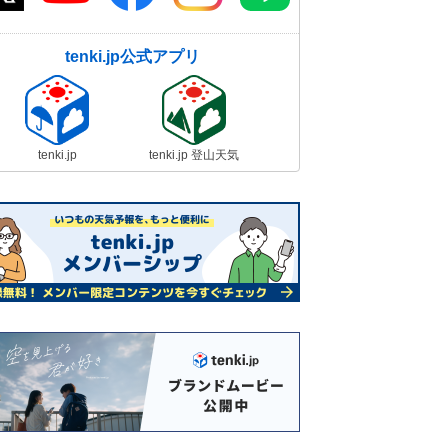
tenki.jp公式アプリ
tenki.jp
tenki.jp 登山天気