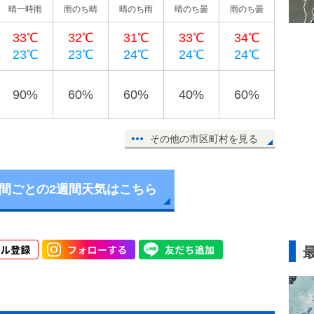
晴一時雨
雨のち晴
晴のち雨
晴のち曇
雨のち曇
33℃
32℃
31℃
33℃
34℃
23℃
23℃
24℃
24℃
24℃
90%
60%
60%
40%
60%
その他の市区町村を見る
時間ごとの2週間天気はこちら