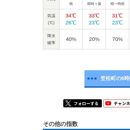
晴
晴時々曇
晴一時雨
34℃
33℃
31℃
気温
26℃
23℃
23℃
(℃)
降水
40%
20%
70%
確率
笠松町の6
その他の指数