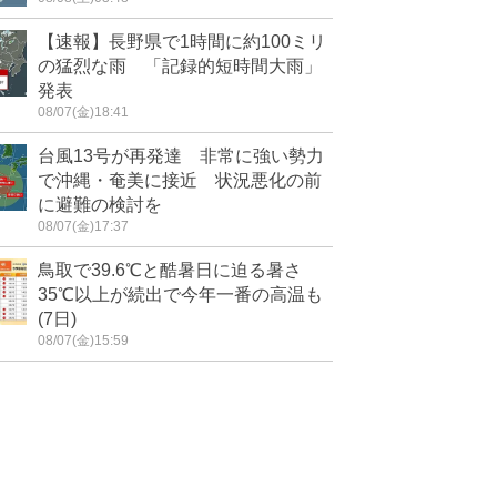
【速報】長野県で1時間に約100ミリ
の猛烈な雨 「記録的短時間大雨」
発表
08/07(金)18:41
台風13号が再発達 非常に強い勢力
で沖縄・奄美に接近 状況悪化の前
に避難の検討を
08/07(金)17:37
鳥取で39.6℃と酷暑日に迫る暑さ
35℃以上が続出で今年一番の高温も
(7日)
08/07(金)15:59