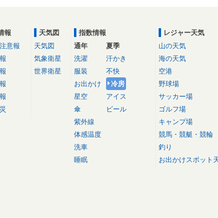
情報
天気図
指数情報
レジャー天気
注意報
天気図
通年
夏季
山の天気
報
気象衛星
洗濯
汗かき
海の天気
報
世界衛星
服装
不快
空港
報
お出かけ
冷房
野球場
報
星空
アイス
サッカー場
災
傘
ビール
ゴルフ場
紫外線
キャンプ場
体感温度
競馬・競艇・競輪
洗車
釣り
睡眠
お出かけスポット