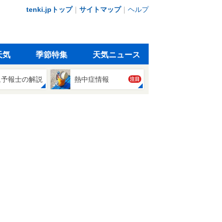
tenki.jpトップ
｜
サイトマップ
｜
ヘルプ
天気
季節特集
天気ニュース
象予報士の解説
熱中症情報
注目