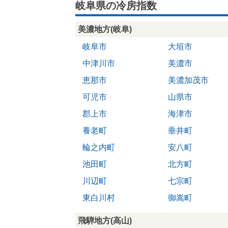
岐阜県の冷房指数
美濃地方(岐阜)
岐阜市
大垣市
中津川市
美濃市
恵那市
美濃加茂市
可児市
山県市
郡上市
海津市
養老町
垂井町
輪之内町
安八町
池田町
北方町
川辺町
七宗町
東白川村
御嵩町
飛騨地方(高山)