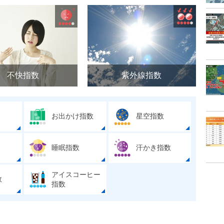
不快指数
紫外線指数
お出かけ指数
星空指数
睡眠指数
汗かき指数
アイスコーヒー
数
指数