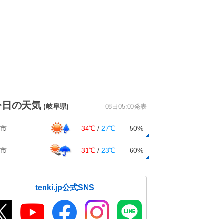
今日の天気
(岐阜県)
08日05:00発表
市
34℃
/
27℃
50%
市
31℃
/
23℃
60%
tenki.jp公式SNS