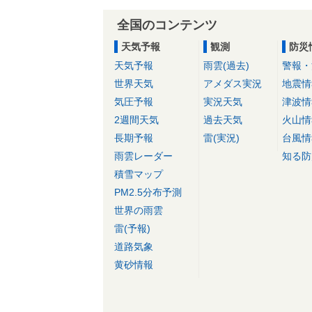
全国のコンテンツ
天気予報
観測
防災
天気予報
雨雲(過去)
警報・
世界天気
アメダス実況
地震情
気圧予報
実況天気
津波情
2週間天気
過去天気
火山情
長期予報
雷(実況)
台風情
雨雲レーダー
知る防
積雪マップ
PM2.5分布予測
世界の雨雲
雷(予報)
道路気象
黄砂情報