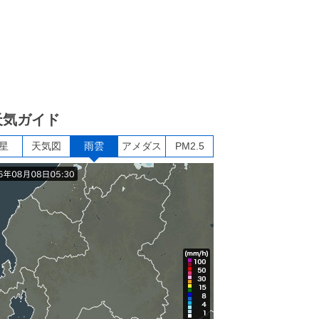
天気ガイド
星
天気図
雨雲
アメダス
PM2.5