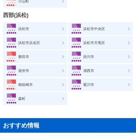
小山町
西部(浜松)
浜松市
浜松市中央区
浜松市浜名区
浜松市天竜区
磐田市
掛川市
袋井市
湖西市
御前崎市
菊川市
森町
おすすめ情報