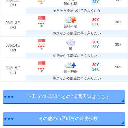
08月12日
23℃
曇のち晴
60
(
水
)
そろそろ冷房つけてみようかな
30℃
30
08月13日
%
23℃
曇時々晴
80
(
木
)
冷房かかる部屋に早く入りたい
30℃
30
08月14日
%
23℃
曇
80
(
金
)
冷房かかる部屋に早く入りたい
30℃
50
08月15日
%
24℃
曇一時雨
80
(
土
)
冷房かかる部屋に早く入りたい
下田市の6時間ごとの2週間天気はこちら
その他の市区町村の冷房指数