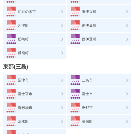
伊豆の国市
東伊豆町
河津町
南伊豆町
松崎町
西伊豆町
函南町
東部(三島)
沼津市
三島市
富士宮市
富士市
御殿場市
裾野市
清水町
長泉町