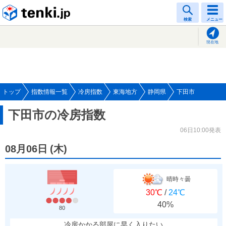
tenki.jp
検索
メニュー
現在地
トップ
指数情報一覧
冷房指数
東海地方
静岡県
下田市
下田市の冷房指数
06日10:00発表
08月06日
(
木
)
晴時々曇
30℃
/
24℃
40%
80
冷房かかる部屋に早く入りたい