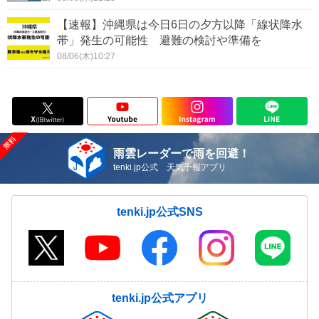
【速報】沖縄県は今日6日の夕方以降「線状降水
帯」発生の可能性 避難の検討や準備を
08/06(木)10:27
雨雲レーダーで雨を回避！
tenki.jp公式 天気予報アプリ
tenki.jp公式SNS
tenki.jp公式アプリ