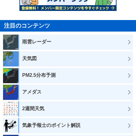
注目のコンテンツ
雨雲レーダー
天気図
PM2.5分布予測
アメダス
2週間天気
気象予報士のポイント解説