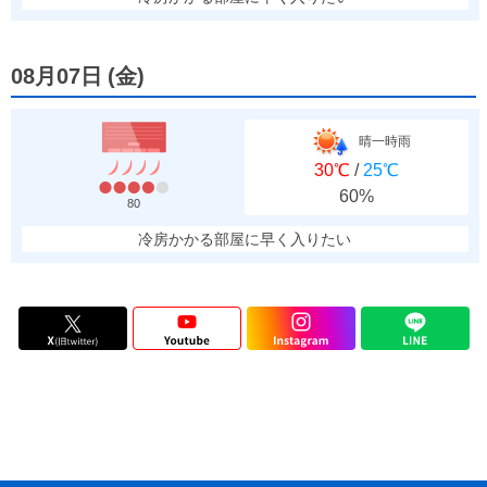
08月07日
(
金
)
晴一時雨
30℃
/
25℃
60%
80
冷房かかる部屋に早く入りたい