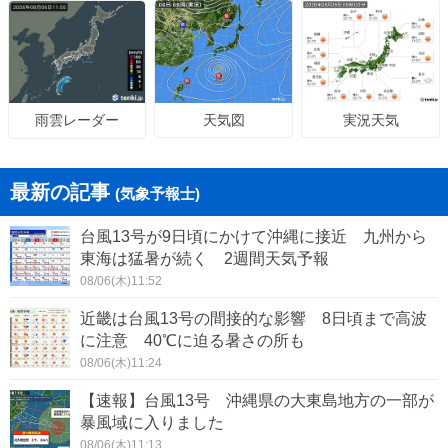
天気図
実況天気
雨雲レーダー
最新の記事
(気象予報士)
台風13号が9日頃にかけて沖縄に接近 九州から
東海は猛暑が続く 2週間天気予報
08/06(木)11:52
近畿は台風13号の間接的な影響 8日頃まで高波
に注意 40℃に迫る暑さの所も
08/06(木)11:24
【速報】台風13号 沖縄県の大東島地方の一部が
暴風域に入りました
08/06(木)11:13