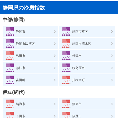
静岡県の冷房指数
中部(静岡)
静岡市
静岡市葵区
静岡市駿河区
静岡市清水区
島田市
焼津市
藤枝市
牧之原市
吉田町
川根本町
伊豆(網代)
熱海市
伊東市
下田市
伊豆市