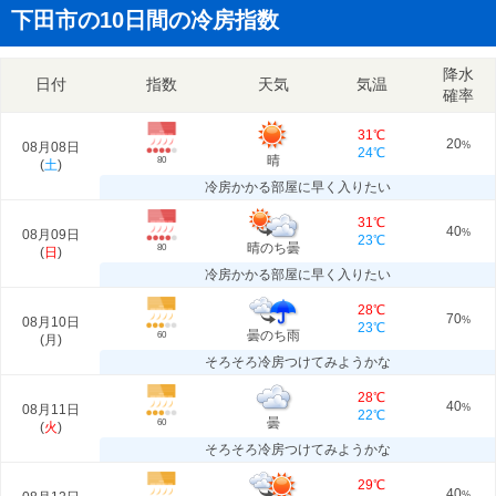
下田市の10日間の冷房指数
降水
日付
指数
天気
気温
確率
31℃
20
08月08日
%
24℃
晴
80
(
土
)
冷房かかる部屋に早く入りたい
31℃
40
08月09日
%
23℃
晴のち曇
80
(
日
)
冷房かかる部屋に早く入りたい
28℃
70
08月10日
%
23℃
曇のち雨
60
(
月
)
そろそろ冷房つけてみようかな
28℃
40
08月11日
%
22℃
曇
60
(
火
)
そろそろ冷房つけてみようかな
29℃
40
%