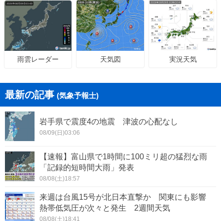
天気図
実況天気
雨雲レーダー
最新の記事
(気象予報士)
岩手県で震度4の地震 津波の心配なし
08/09(日)03:06
【速報】富山県で1時間に100ミリ超の猛烈な雨
「記録的短時間大雨」発表
08/08(土)18:57
来週は台風15号が北日本直撃か 関東にも影響
熱帯低気圧が次々と発生 2週間天気
08/08(土)18:41