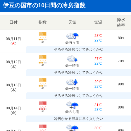
伊豆の国市の10日間の冷房指数
降水
日付
指数
天気
気温
確率
28℃
80
08月11日
%
22℃
曇時々雨
60
(
火
)
そろそろ冷房つけてみようかな
27℃
70
08月12日
%
22℃
曇一時雨
60
(
水
)
そろそろ冷房つけてみようかな
29℃
90
08月13日
%
22℃
曇一時雨
60
(
木
)
そろそろ冷房つけてみようかな
31℃
80
08月14日
%
23℃
曇のち雨
80
(
金
)
冷房かかる部屋に早く入りたい
30℃
90
%