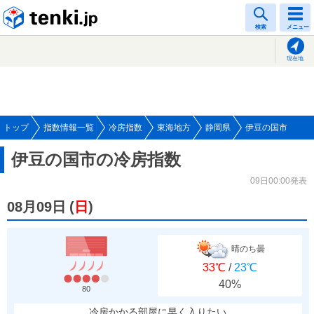
tenki.jp
検索
メニュー
現在地
トップ
指数情報一覧
冷房指数
東海地方
静岡県
伊豆の国市
伊豆の国市の冷房指数
09日00:00発表
08月09日
(
日
)
晴のち曇
33℃
/
23℃
40%
80
冷房かかる部屋に早く入りたい