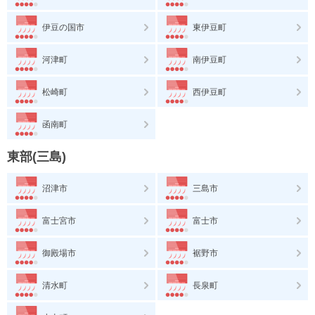
伊豆の国市
東伊豆町
河津町
南伊豆町
松崎町
西伊豆町
函南町
東部(三島)
沼津市
三島市
富士宮市
富士市
御殿場市
裾野市
清水町
長泉町