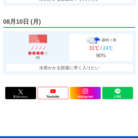
08月10日
(
月
)
曇時々雨
31℃
/
24℃
90%
80
冷房かかる部屋に早く入りたい