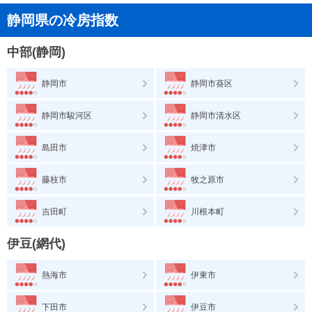
静岡県の冷房指数
中部(静岡)
静岡市
静岡市葵区
静岡市駿河区
静岡市清水区
島田市
焼津市
藤枝市
牧之原市
吉田町
川根本町
伊豆(網代)
熱海市
伊東市
下田市
伊豆市