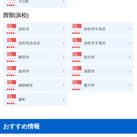
小山町
西部(浜松)
浜松市
浜松市中央区
浜松市浜名区
浜松市天竜区
磐田市
掛川市
袋井市
湖西市
御前崎市
菊川市
森町
おすすめ情報