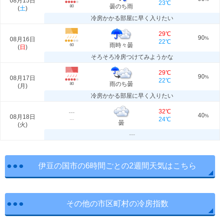
08月15日
23℃
曇のち雨
80
(
土
)
冷房かかる部屋に早く入りたい
29℃
90
08月16日
%
22℃
雨時々曇
60
(
日
)
そろそろ冷房つけてみようかな
29℃
90
08月17日
%
22℃
雨のち曇
80
(
月
)
冷房かかる部屋に早く入りたい
32℃
---
40
08月18日
%
24℃
---
曇
(
火
)
---
伊豆の国市の6時間ごとの2週間天気はこちら
その他の市区町村の冷房指数