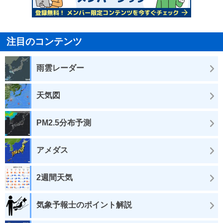
注目のコンテンツ
雨雲レーダー
天気図
PM2.5分布予測
アメダス
2週間天気
気象予報士のポイント解説