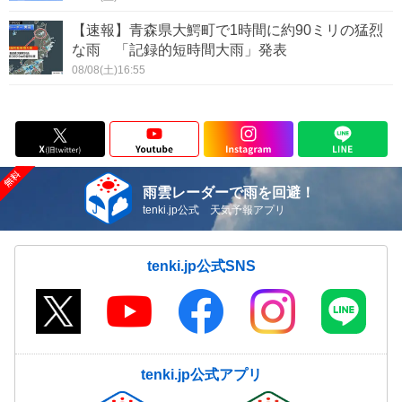
【速報】青森県大鰐町で1時間に約90ミリの猛烈
な雨 「記録的短時間大雨」発表
08/08(土)16:55
雨雲レーダーで雨を回避！
tenki.jp公式 天気予報アプリ
tenki.jp公式SNS
tenki.jp公式アプリ