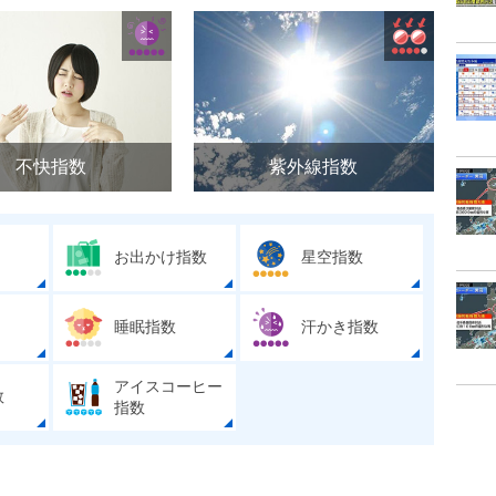
不快指数
紫外線指数
お出かけ指数
星空指数
睡眠指数
汗かき指数
アイスコーヒー
数
指数