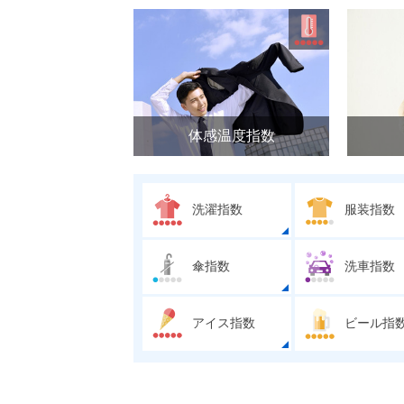
体感温度指数
洗濯指数
服装指数
傘指数
洗車指数
アイス指数
ビール指