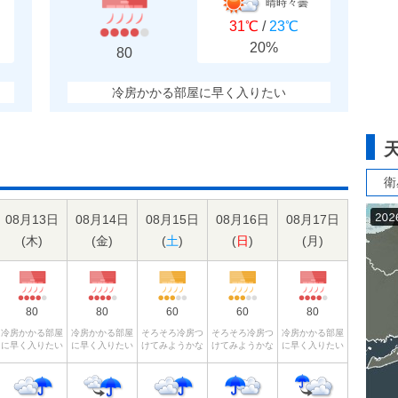
晴時々曇
31℃
/
23℃
20%
80
冷房かかる部屋に早く入りたい
衛
08月13日
08月14日
08月15日
08月16日
08月17日
(
木
)
(
金
)
(
土
)
(
日
)
(
月
)
80
80
60
60
80
冷房かかる部屋
冷房かかる部屋
そろそろ冷房つ
そろそろ冷房つ
冷房かかる部屋
に早く入りたい
に早く入りたい
けてみようかな
けてみようかな
に早く入りたい