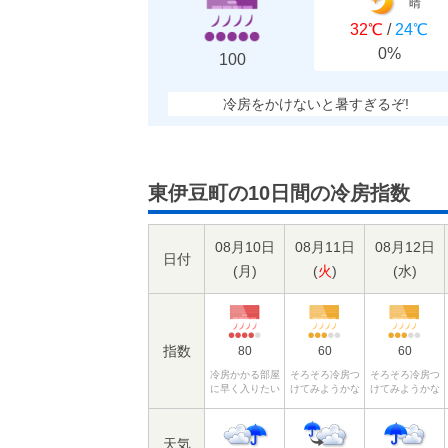
晴
32℃
/
24℃
0%
100
冷房をかけないと暑すぎるぞ!
東伊豆町の10日間の冷房指数
08月10日
08月11日
08月12日
日付
(
月
)
(
火
)
(
水
)
指数
80
60
60
冷房かかる部屋
そろそろ冷房つ
そろそろ冷房つ
に早く入りたい
けてみようかな
けてみようかな
天気