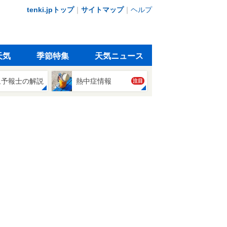
tenki.jpトップ
｜
サイトマップ
｜
ヘルプ
天気
季節特集
天気ニュース
象予報士の解説
熱中症情報
注目