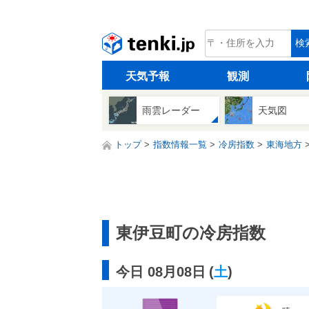
tenki.jp
検
天気予報
観測
雨雲レーダー
天気図
トップ
指数情報一覧
冷房指数
東海地方
東伊豆町の冷房指数
今日 08月08日
(
土
)