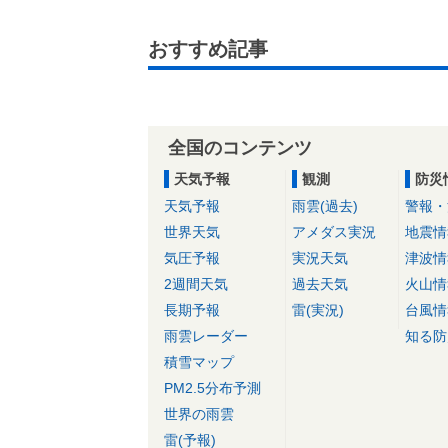
おすすめ記事
全国のコンテンツ
天気予報
観測
防災
天気予報
雨雲(過去)
警報・
世界天気
アメダス実況
地震情
気圧予報
実況天気
津波情
2週間天気
過去天気
火山情
長期予報
雷(実況)
台風情
雨雲レーダー
知る防
積雪マップ
PM2.5分布予測
世界の雨雲
雷(予報)