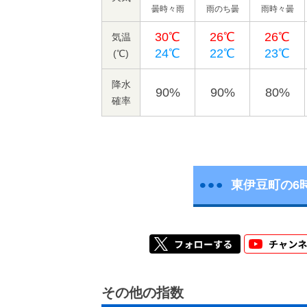
曇時々雨
雨のち曇
雨時々曇
30℃
26℃
26℃
気温
24℃
22℃
23℃
(℃)
降水
90%
90%
80%
確率
東伊豆町の6
その他の指数