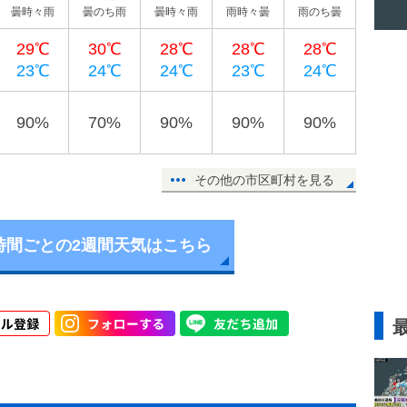
曇時々雨
曇のち雨
曇時々雨
雨時々曇
雨のち曇
29℃
30℃
28℃
28℃
28℃
23℃
24℃
24℃
23℃
24℃
90%
70%
90%
90%
90%
その他の市区町村を見る
時間ごとの2週間天気はこちら