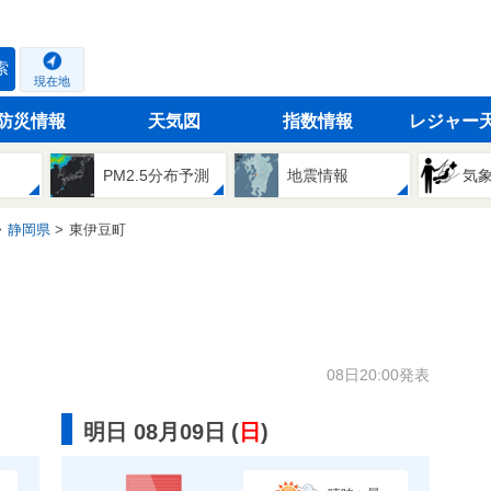
索
現在地
防災情報
天気図
指数情報
レジャー
PM2.5分布予測
地震情報
気
静岡県
東伊豆町
08日20:00発表
明日 08月09日
(
日
)