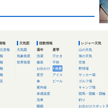
情報
天気図
指数情報
レジャー天気
注意報
天気図
通年
夏季
山の天気
報
気象衛星
洗濯
汗かき
海の天気
報
世界衛星
服装
不快
空港
報
お出かけ
冷房
野球場
報
星空
アイス
サッカー場
災
傘
ビール
ゴルフ場
紫外線
キャンプ場
体感温度
競馬・競艇・競輪
洗車
釣り
睡眠
お出かけスポット