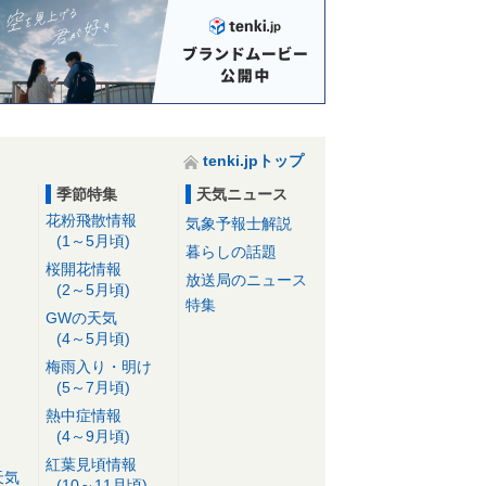
tenki.jpトップ
季節特集
天気ニュース
花粉飛散情報
気象予報士解説
(1～5月頃)
暮らしの話題
桜開花情報
放送局のニュース
(2～5月頃)
特集
GWの天気
(4～5月頃)
梅雨入り・明け
(5～7月頃)
熱中症情報
(4～9月頃)
紅葉見頃情報
天気
(10～11月頃)