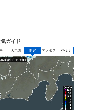
天気ガイド
星
天気図
雨雲
アメダス
PM2.5