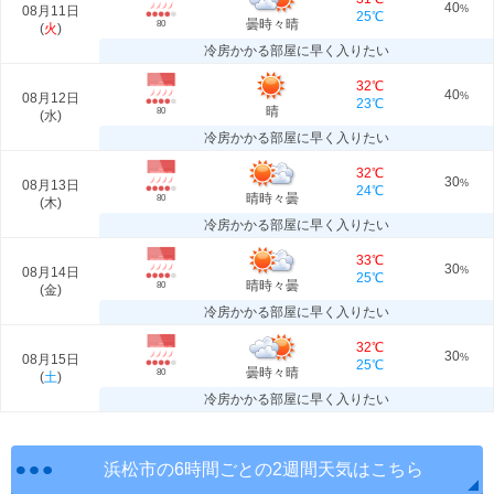
40
08月11日
%
25℃
曇時々晴
80
(
火
)
冷房かかる部屋に早く入りたい
32℃
40
08月12日
%
23℃
晴
80
(
水
)
冷房かかる部屋に早く入りたい
32℃
30
08月13日
%
24℃
晴時々曇
80
(
木
)
冷房かかる部屋に早く入りたい
33℃
30
08月14日
%
25℃
晴時々曇
80
(
金
)
冷房かかる部屋に早く入りたい
32℃
30
08月15日
%
25℃
曇時々晴
80
(
土
)
冷房かかる部屋に早く入りたい
浜松市の6時間ごとの2週間天気はこちら