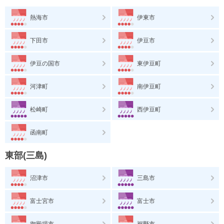
熱海市
伊東市
下田市
伊豆市
伊豆の国市
東伊豆町
河津町
南伊豆町
松崎町
西伊豆町
函南町
東部(三島)
沼津市
三島市
富士宮市
富士市
御殿場市
裾野市