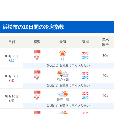
浜松市の10日間の冷房指数
降水
日付
指数
天気
気温
確率
33℃
10
08月08日
%
26℃
晴
80
(
土
)
冷房かかる部屋に早く入りたい
33℃
40
08月09日
%
25℃
晴のち曇
80
(
日
)
冷房かかる部屋に早く入りたい
32℃
40
08月10日
%
26℃
曇時々晴
80
(
月
)
冷房かかる部屋に早く入りたい
31℃