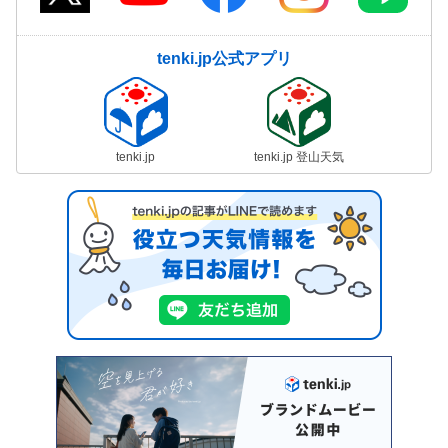
tenki.jp公式アプリ
tenki.jp
tenki.jp 登山天気