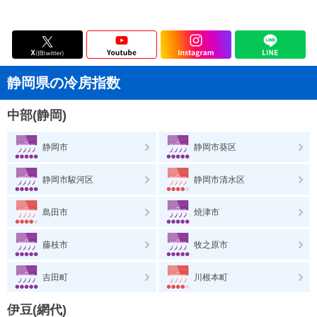
静岡県の冷房指数
中部(静岡)
静岡市
静岡市葵区
静岡市駿河区
静岡市清水区
島田市
焼津市
藤枝市
牧之原市
吉田町
川根本町
伊豆(網代)