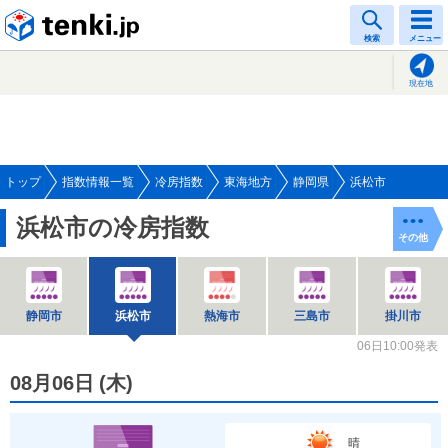
tenki.jp
検索
メニュー
現在地
トップ
指数情報一覧
冷房指数
東海地方
静岡県
浜松市
浜松市の冷房指数
その他
静岡市
浜松市
熱海市
三島市
掛川市
06日10:00発表
08月06日
(
木
)
晴