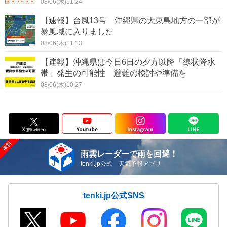
08/06(木)11:24
【速報】台風13号 沖縄県の大東島地方の一部が
暴風域に入りました
08/06(木)11:13
【速報】沖縄県は今日6日の夕方以降「線状降水
帯」発生の可能性 避難の検討や準備を
08/06(木)10:27
雨雲レーダーで雨を回避！
tenki.jp公式 天気予報アプリ
tenki.jp公式SNS