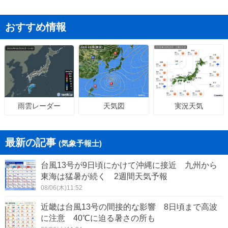
おすすめ情報
天気図
実況天気
雨雲レーダー
最新の記事
(気象予報士)
台風13号が9日頃にかけて沖縄に接近 九州から
東海は猛暑が続く 2週間天気予報
08/06(木)11:52
近畿は台風13号の間接的な影響 8日頃まで高波
に注意 40℃に迫る暑さの所も