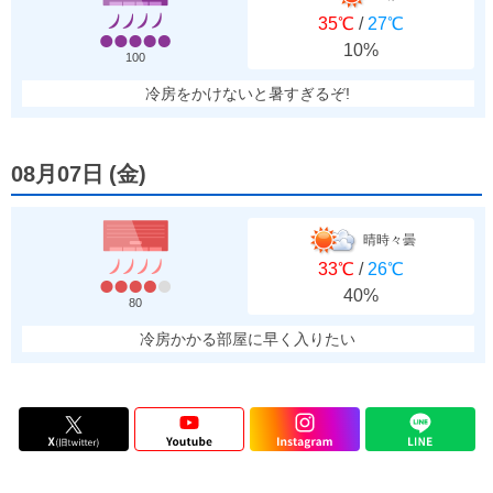
35℃
/
27℃
10%
100
冷房をかけないと暑すぎるぞ!
08月07日
(
金
)
晴時々曇
33℃
/
26℃
40%
80
冷房かかる部屋に早く入りたい