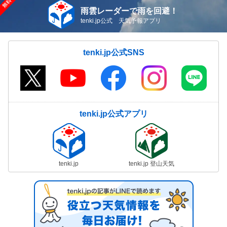
雨雲レーダーで雨を回避！
tenki.jp公式 天気予報アプリ
tenki.jp公式SNS
tenki.jp公式アプリ
tenki.jp
tenki.jp 登山天気