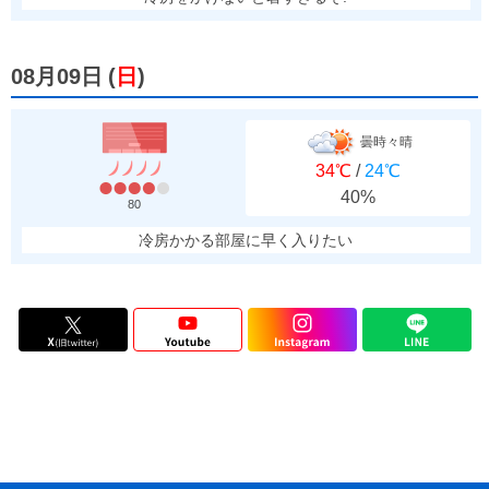
08月09日
(
日
)
曇時々晴
34℃
/
24℃
40%
80
冷房かかる部屋に早く入りたい