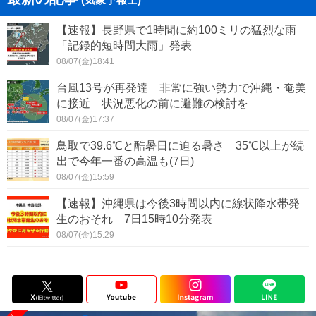
【速報】長野県で1時間に約100ミリの猛烈な雨
「記録的短時間大雨」発表
08/07(金)18:41
台風13号が再発達 非常に強い勢力で沖縄・奄美
に接近 状況悪化の前に避難の検討を
08/07(金)17:37
鳥取で39.6℃と酷暑日に迫る暑さ 35℃以上が続
出で今年一番の高温も(7日)
08/07(金)15:59
【速報】沖縄県は今後3時間以内に線状降水帯発
生のおそれ 7日15時10分発表
08/07(金)15:29