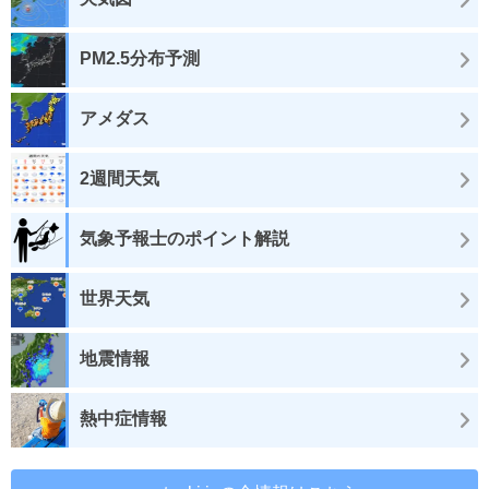
PM2.5分布予測
アメダス
2週間天気
気象予報士のポイント解説
世界天気
地震情報
熱中症情報