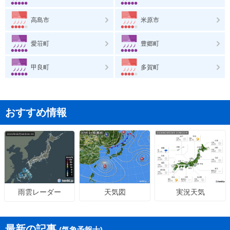
高島市
米原市
愛荘町
豊郷町
甲良町
多賀町
おすすめ情報
天気図
実況天気
雨雲レーダー
最新の記事
(気象予報士)