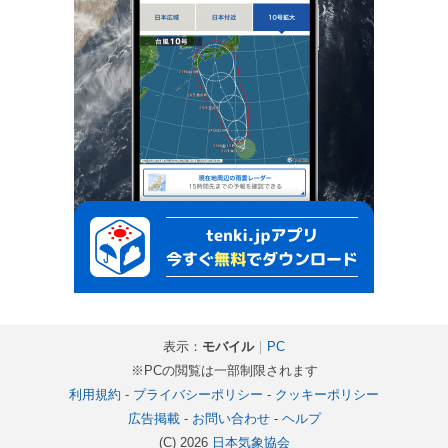
表示：
モバイル
｜
PC
※PCの閲覧は一部制限されます
利用規約
-
プライバシーポリシー
-
クッキーポリシー
広告掲載
-
お問い合わせ
-
ヘルプ
(C) 2026
日本気象協会