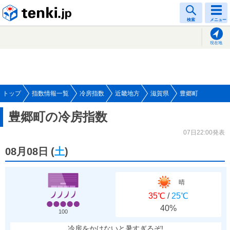
tenki.jp
検索
メニュー
現在地
トップ
指数情報一覧
冷房指数
近畿地方
滋賀県
豊郷町
豊郷町の冷房指数
07日22:00発表
08月08日
(
土
)
晴
35℃
/
25℃
40%
100
冷房をかけないと暑すぎるぞ!