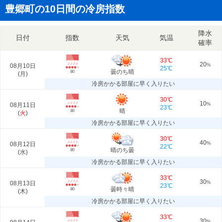
豊郷町の10日間の冷房指数
降水
日付
指数
天気
気温
確率
33℃
20
08月10日
%
25℃
曇のち晴
80
(
月
)
冷房かかる部屋に早く入りたい
30℃
10
08月11日
%
23℃
晴
80
(
火
)
冷房かかる部屋に早く入りたい
30℃
40
08月12日
%
22℃
晴のち曇
80
(
水
)
冷房かかる部屋に早く入りたい
33℃
30
08月13日
%
23℃
曇時々晴
80
(
木
)
冷房かかる部屋に早く入りたい
33℃
30
%