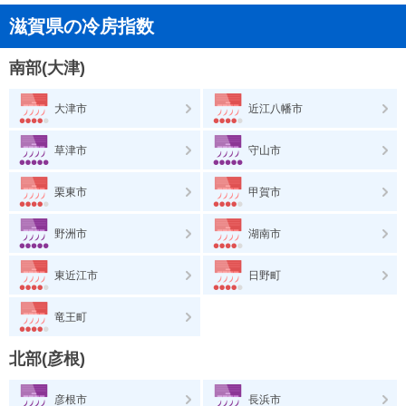
滋賀県の冷房指数
南部(大津)
大津市
近江八幡市
草津市
守山市
栗東市
甲賀市
野洲市
湖南市
東近江市
日野町
竜王町
北部(彦根)
彦根市
長浜市