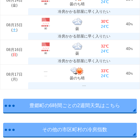
08月14日
24℃
曇のち晴
80
(
金
)
冷房かかる部屋に早く入りたい
30℃
40
08月15日
%
24℃
曇
80
(
土
)
冷房かかる部屋に早く入りたい
32℃
40
08月16日
%
24℃
曇
80
(
日
)
冷房かかる部屋に早く入りたい
33℃
---
40
08月17日
%
24℃
---
曇のち晴
(
月
)
---
豊郷町の6時間ごとの2週間天気はこちら
その他の市区町村の冷房指数