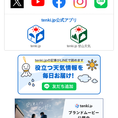
tenki.jp公式アプリ
tenki.jp
tenki.jp 登山天気