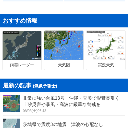
おすすめ情報
天気図
実況天気
雨雲レーダー
最新の記事
(気象予報士)
非常に強い台風13号 沖縄・奄美で影響長引く
土砂災害や暴風・高波に厳重な警戒を
08/08(土)06:43
茨城県で震度3の地震 津波の心配なし