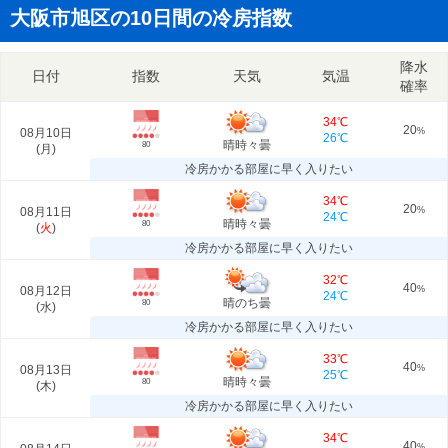
大阪市旭区の10日間の冷房指数
降水
日付
指数
天気
気温
確率
34℃
20
08月10日
%
26℃
晴時々曇
80
(
月
)
冷房かかる部屋に早く入りたい
34℃
20
08月11日
%
24℃
晴時々曇
80
(
火
)
冷房かかる部屋に早く入りたい
32℃
40
08月12日
%
24℃
晴のち曇
80
(
水
)
冷房かかる部屋に早く入りたい
33℃
40
08月13日
%
25℃
晴時々曇
80
(
木
)
冷房かかる部屋に早く入りたい
34℃
40
%