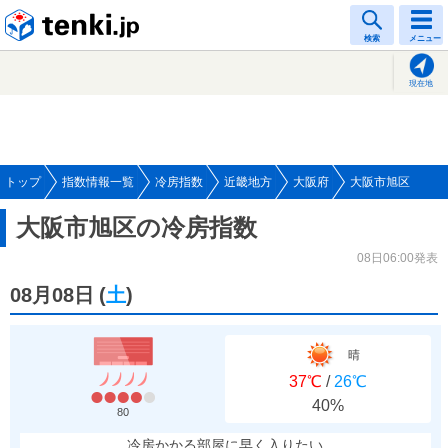
tenki.jp
検索
メニュー
現在地
トップ
指数情報一覧
冷房指数
近畿地方
大阪府
大阪市旭区
大阪市旭区の冷房指数
08日06:00発表
08月08日
(
土
)
晴
37℃
/
26℃
40%
80
冷房かかる部屋に早く入りたい