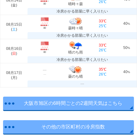
08月14日
26℃
晴時々曇
80
(
金
)
冷房かかる部屋に早く入りたい
33℃
40
08月15日
%
25℃
曇時々晴
80
(
土
)
冷房かかる部屋に早く入りたい
33℃
50
08月16日
%
26℃
晴のち雨
80
(
日
)
冷房かかる部屋に早く入りたい
35℃
---
40
08月17日
%
26℃
---
曇のち晴
(
月
)
---
大阪市旭区の6時間ごとの2週間天気はこちら
その他の市区町村の冷房指数