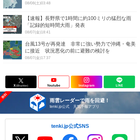
08/08(土)03:48
【速報】長野県で1時間に約100ミリの猛烈な雨
「記録的短時間大雨」発表
08/07(金)18:41
台風13号が再発達 非常に強い勢力で沖縄・奄美
に接近 状況悪化の前に避難の検討を
08/07(金)17:37
雨雲レーダーで雨を回避！
tenki.jp公式 天気予報アプリ
tenki.jp公式SNS