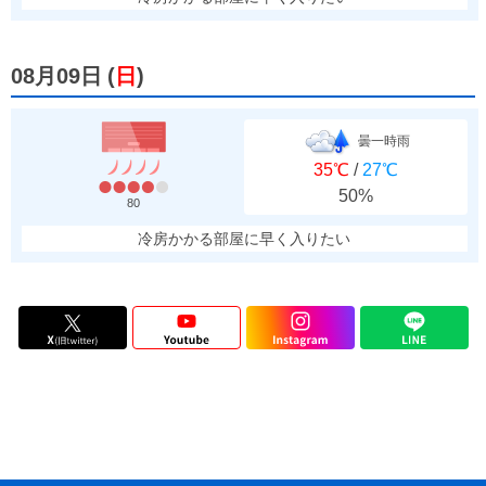
08月09日
(
日
)
曇一時雨
35℃
/
27℃
50%
80
冷房かかる部屋に早く入りたい