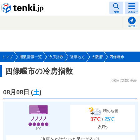
tenki.jp
検索
メニュー
現在地
トップ
指数情報一覧
冷房指数
近畿地方
大阪府
四條畷市
四條畷市の冷房指数
08日22:00発表
08月08日
(
土
)
晴のち曇
37℃
/
25℃
20%
100
冷房をかけないと暑すぎるぞ!