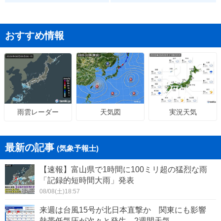
おすすめ情報
天気図
実況天気
雨雲レーダー
最新の記事
(気象予報士)
【速報】富山県で1時間に100ミリ超の猛烈な雨
「記録的短時間大雨」発表
08/08(土)18:57
来週は台風15号が北日本直撃か 関東にも影響
熱帯低気圧が次々と発生 2週間天気