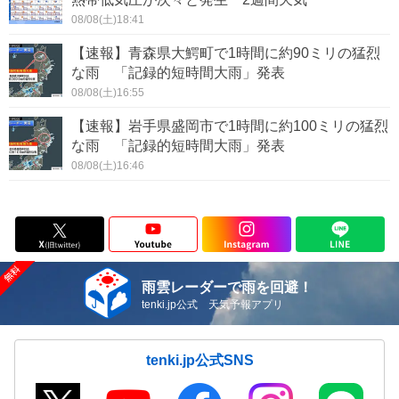
08/08(土)18:41
【速報】青森県大鰐町で1時間に約90ミリの猛烈
な雨 「記録的短時間大雨」発表
08/08(土)16:55
【速報】岩手県盛岡市で1時間に約100ミリの猛烈
な雨 「記録的短時間大雨」発表
08/08(土)16:46
雨雲レーダーで雨を回避！
tenki.jp公式 天気予報アプリ
tenki.jp公式SNS