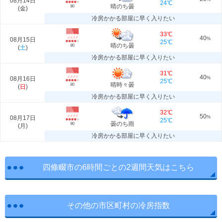
08月14日
24℃
晴のち曇
80
(
金
)
冷房かかる部屋に早く入りたい
33℃
40
08月15日
%
25℃
晴のち曇
80
(
土
)
冷房かかる部屋に早く入りたい
31℃
40
08月16日
%
25℃
晴時々曇
80
(
日
)
冷房かかる部屋に早く入りたい
32℃
50
08月17日
%
25℃
曇のち雨
80
(
月
)
冷房かかる部屋に早く入りたい
四條畷市の6時間ごとの2週間天気はこちら
その他の市区町村の冷房指数