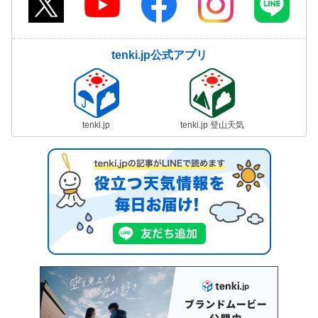
tenki.jp公式アプリ
tenki.jp
tenki.jp 登山天気