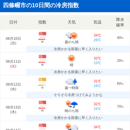
四條畷市の10日間の冷房指数
降水
日付
指数
天気
気温
確率
34℃
40
08月10日
%
26℃
曇のち晴
80
(
月
)
冷房かかる部屋に早く入りたい
32℃
20
08月11日
%
23℃
晴
80
(
火
)
冷房かかる部屋に早く入りたい
31℃
60
08月12日
%
24℃
曇一時雨
60
(
水
)
そろそろ冷房つけてみようかな
32℃
70
08月13日
%
24℃
晴のち雨
80
(
木
)
冷房かかる部屋に早く入りたい
34℃
20
%