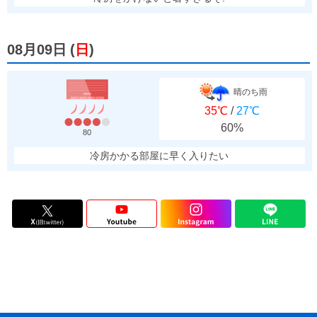
08月09日
(
日
)
晴のち雨
35℃
/
27℃
60%
80
冷房かかる部屋に早く入りたい