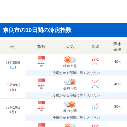
奈良市の10日間の冷房指数
降水
日付
指数
天気
気温
確率
37℃
40
08月08日
%
25℃
晴時々曇
80
(
土
)
冷房かかる部屋に早く入りたい
34℃
40
08月09日
%
24℃
曇時々晴
80
(
日
)
冷房かかる部屋に早く入りたい
35℃
30
08月10日
%
25℃
曇のち晴
80
(
月
)
冷房かかる部屋に早く入りたい
35℃