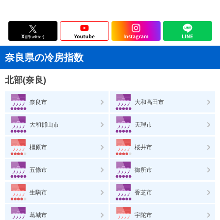
奈良県の冷房指数
北部(奈良)
奈良市
大和高田市
大和郡山市
天理市
橿原市
桜井市
五條市
御所市
生駒市
香芝市
葛城市
宇陀市