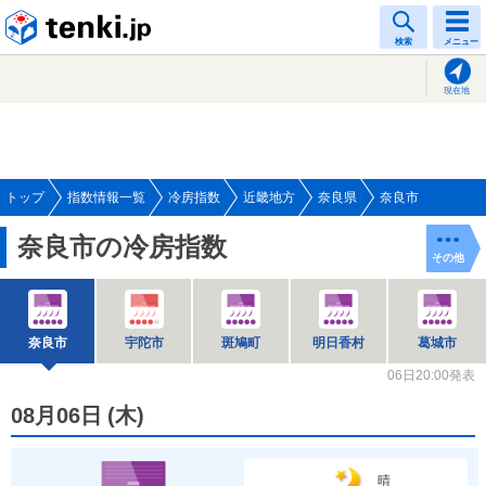
tenki.jp
検索
メニュー
現在地
トップ
指数情報一覧
冷房指数
近畿地方
奈良県
奈良市
奈良市の冷房指数
その他
奈良市
宇陀市
斑鳩町
明日香村
葛城市
06日20:00発表
08月06日
(
木
)
晴