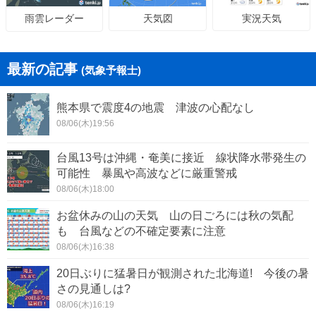
天気図
実況天気
雨雲レーダー
最新の記事
(気象予報士)
熊本県で震度4の地震 津波の心配なし
08/06(木)19:56
台風13号は沖縄・奄美に接近 線状降水帯発生の
可能性 暴風や高波などに厳重警戒
08/06(木)18:00
お盆休みの山の天気 山の日ごろには秋の気配
も 台風などの不確定要素に注意
08/06(木)16:38
20日ぶりに猛暑日が観測された北海道! 今後の暑
さの見通しは?
08/06(木)16:19