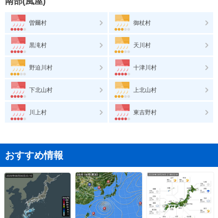
南部(風屋)
曽爾村
御杖村
黒滝村
天川村
野迫川村
十津川村
下北山村
上北山村
川上村
東吉野村
おすすめ情報