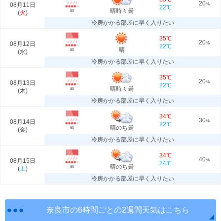
20
08月11日
%
22℃
晴時々曇
80
(
火
)
冷房かかる部屋に早く入りたい
35℃
20
08月12日
%
22℃
晴
80
(
水
)
冷房かかる部屋に早く入りたい
35℃
20
08月13日
%
22℃
晴時々曇
80
(
木
)
冷房かかる部屋に早く入りたい
34℃
30
08月14日
%
22℃
晴のち曇
80
(
金
)
冷房かかる部屋に早く入りたい
34℃
40
08月15日
%
24℃
晴のち曇
80
(
土
)
冷房かかる部屋に早く入りたい
奈良市の6時間ごとの2週間天気はこちら