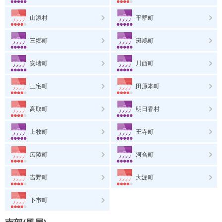
山添村
平群町
三郷町
斑鳩町
安堵町
川西町
三宅町
田原本町
高取町
明日香村
上牧町
王寺町
広陵町
河合町
吉野町
大淀町
下市町