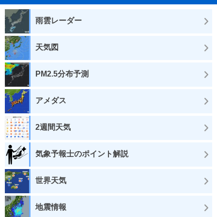
雨雲レーダー
天気図
PM2.5分布予測
アメダス
2週間天気
気象予報士のポイント解説
世界天気
地震情報