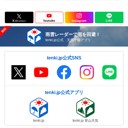
雨雲レーダーで雨を回避！
tenki.jp公式 天気予報アプリ
tenki.jp公式SNS
tenki.jp公式アプリ
tenki.jp
tenki.jp 登山天気