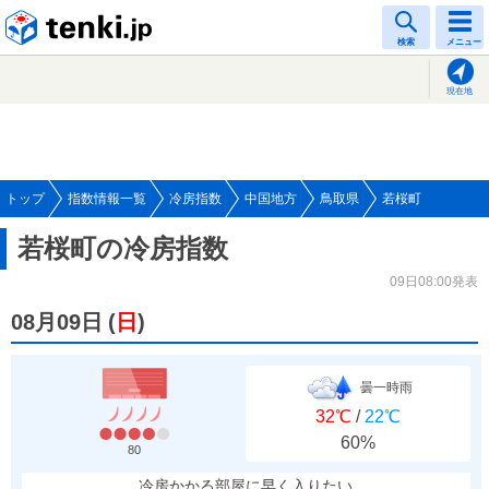
tenki.jp
検索
メニュー
現在地
トップ
指数情報一覧
冷房指数
中国地方
鳥取県
若桜町
若桜町の冷房指数
09日08:00発表
08月09日
(
日
)
曇一時雨
32℃
/
22℃
60%
80
冷房かかる部屋に早く入りたい