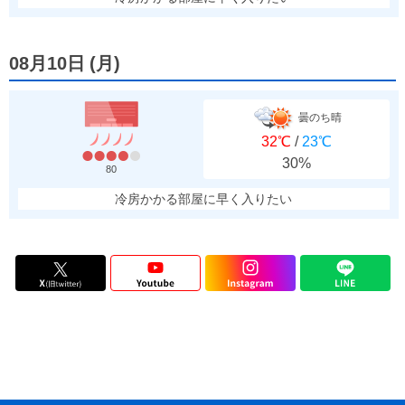
08月10日
(
月
)
曇のち晴
32℃
/
23℃
30%
80
冷房かかる部屋に早く入りたい