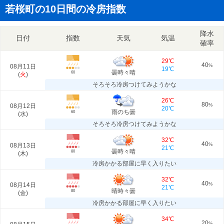
若桜町の10日間の冷房指数
降水
日付
指数
天気
気温
確率
29℃
40
08月11日
%
19℃
曇時々晴
60
(
火
)
そろそろ冷房つけてみようかな
26℃
80
08月12日
%
20℃
雨のち曇
60
(
水
)
そろそろ冷房つけてみようかな
32℃
40
08月13日
%
21℃
曇時々晴
80
(
木
)
冷房かかる部屋に早く入りたい
32℃
40
08月14日
%
21℃
晴時々曇
80
(
金
)
冷房かかる部屋に早く入りたい
34℃
20
%