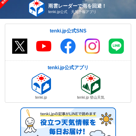
雨雲レーダーで雨を回避！
tenki.jp公式 天気予報アプリ
tenki.jp公式SNS
tenki.jp公式アプリ
tenki.jp
tenki.jp 登山天気