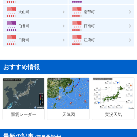
大山町
南部町
伯耆町
日南町
日野町
江府町
おすすめ情報
天気図
実況天気
雨雲レーダー
最新の記事
(気象予報士)