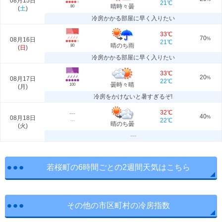
08月15日
21℃
晴時々曇
80
(
土
)
冷房かかる部屋に早く入りたい
33℃
70
08月16日
%
21℃
晴のち雨
80
(
日
)
冷房かかる部屋に早く入りたい
33℃
20
08月17日
%
22℃
曇時々晴
100
(
月
)
冷房をかけないと暑すぎるぞ!
32℃
---
40
08月18日
%
22℃
---
晴のち曇
(
火
)
---
若桜町の6時間ごとの2週間天気はこちら
その他の市区町村の冷房指数