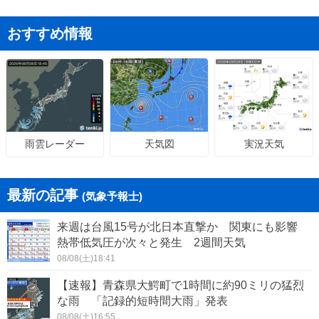
おすすめ情報
天気図
実況天気
雨雲レーダー
最新の記事
(気象予報士)
来週は台風15号が北日本直撃か 関東にも影響
熱帯低気圧が次々と発生 2週間天気
08/08(土)18:41
【速報】青森県大鰐町で1時間に約90ミリの猛烈
な雨 「記録的短時間大雨」発表
08/08(土)16:55