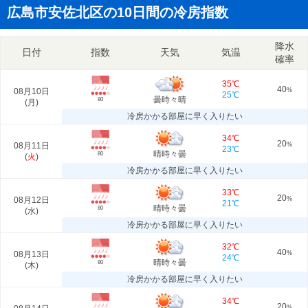
広島市安佐北区の10日間の冷房指数
降水
日付
指数
天気
気温
確率
35℃
40
08月10日
%
25℃
曇時々晴
80
(
月
)
冷房かかる部屋に早く入りたい
34℃
20
08月11日
%
23℃
晴時々曇
80
(
火
)
冷房かかる部屋に早く入りたい
33℃
20
08月12日
%
21℃
晴時々曇
80
(
水
)
冷房かかる部屋に早く入りたい
32℃
40
08月13日
%
24℃
晴時々曇
80
(
木
)
冷房かかる部屋に早く入りたい
34℃
20
%