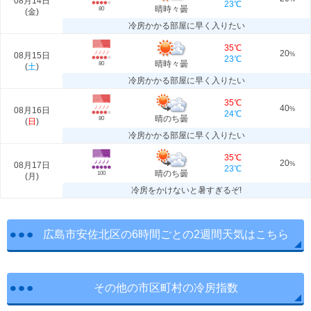
08月14日
23℃
晴時々曇
80
(
金
)
冷房かかる部屋に早く入りたい
35℃
20
08月15日
%
23℃
晴時々曇
80
(
土
)
冷房かかる部屋に早く入りたい
35℃
40
08月16日
%
24℃
晴のち曇
80
(
日
)
冷房かかる部屋に早く入りたい
35℃
20
08月17日
%
23℃
晴のち曇
100
(
月
)
冷房をかけないと暑すぎるぞ!
広島市安佐北区の6時間ごとの2週間天気はこちら
その他の市区町村の冷房指数