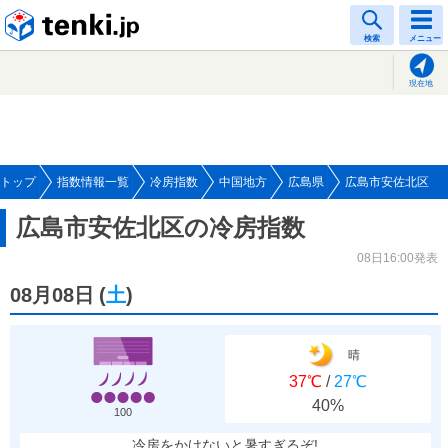
tenki.jp
検索
メニュー
現在地
トップ
指数情報一覧
冷房指数
中国地方
広島県
広島市安佐北区
広島市安佐北区の冷房指数
08日16:00発表
08月08日
(
土
)
晴
37℃
/
27℃
40%
100
冷房をかけないと暑すぎるぞ!