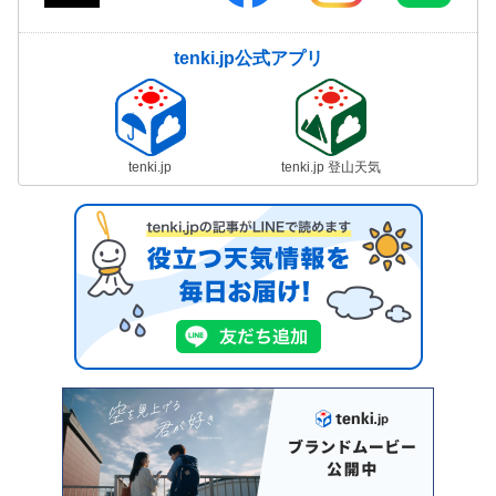
tenki.jp公式アプリ
tenki.jp
tenki.jp 登山天気