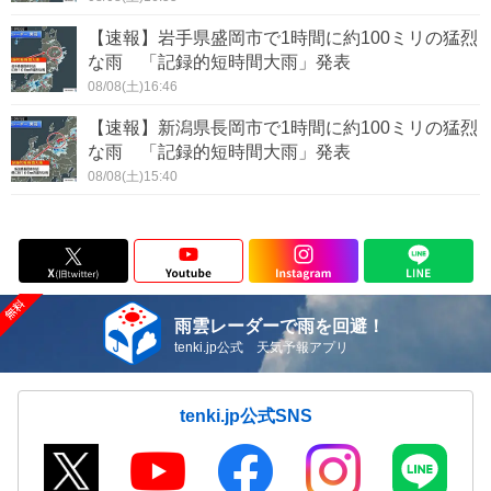
【速報】岩手県盛岡市で1時間に約100ミリの猛烈
な雨 「記録的短時間大雨」発表
08/08(土)16:46
【速報】新潟県長岡市で1時間に約100ミリの猛烈
な雨 「記録的短時間大雨」発表
08/08(土)15:40
雨雲レーダーで雨を回避！
tenki.jp公式 天気予報アプリ
tenki.jp公式SNS