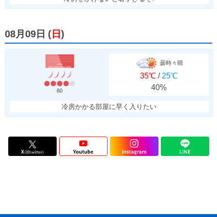
08月09日
(
日
)
曇時々晴
35℃
/
25℃
40%
80
冷房かかる部屋に早く入りたい