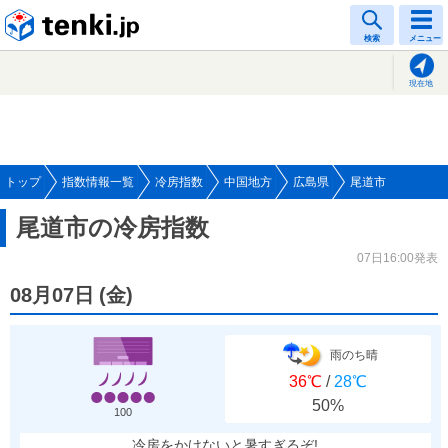
tenki.jp
検索
メニュー
現在地
トップ
指数情報一覧
冷房指数
中国地方
広島県
尾道市
尾道市の冷房指数
07日16:00発表
08月07日
(
金
)
雨のち晴
36℃
/
28℃
50%
100
冷房をかけないと暑すぎるぞ!