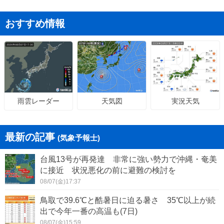
おすすめ情報
天気図
実況天気
雨雲レーダー
最新の記事
(気象予報士)
台風13号が再発達 非常に強い勢力で沖縄・奄美
に接近 状況悪化の前に避難の検討を
08/07(金)17:37
鳥取で39.6℃と酷暑日に迫る暑さ 35℃以上が続
出で今年一番の高温も(7日)
08/07(金)15:59