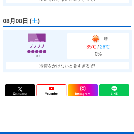
08月08日
(
土
)
晴
35℃
/
26℃
0%
100
冷房をかけないと暑すぎるぞ!