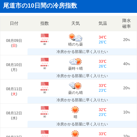
尾道市の10日間の冷房指数
降水
日付
指数
天気
気温
確率
34℃
20
08月09日
%
26℃
晴のち曇
80
(
日
)
冷房かかる部屋に早く入りたい
33℃
40
08月10日
%
26℃
曇時々晴
80
(
月
)
冷房かかる部屋に早く入りたい
33℃
20
08月11日
%
23℃
曇のち晴
80
(
火
)
冷房かかる部屋に早く入りたい
32℃
10
08月12日
%
23℃
晴
80
(
水
)
冷房かかる部屋に早く入りたい
33℃
10
%