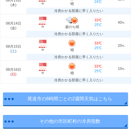
08月13日
24℃
晴
80
(
木
)
冷房かかる部屋に早く入りたい
33℃
40
08月14日
%
25℃
曇のち晴
80
(
金
)
冷房かかる部屋に早く入りたい
33℃
20
08月15日
%
25℃
晴
80
(
土
)
冷房かかる部屋に早く入りたい
33℃
10
08月16日
%
25℃
晴
80
(
日
)
冷房かかる部屋に早く入りたい
尾道市の6時間ごとの2週間天気はこちら
その他の市区町村の冷房指数