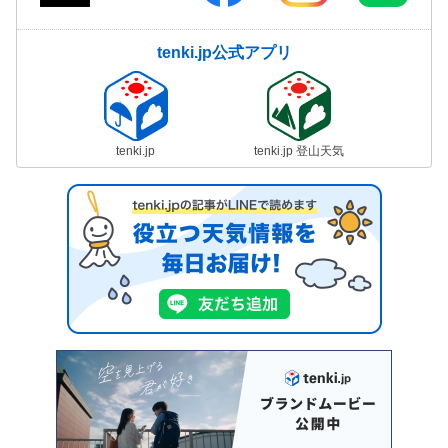
tenki.jp公式アプリ
tenki.jp
tenki.jp 登山天気