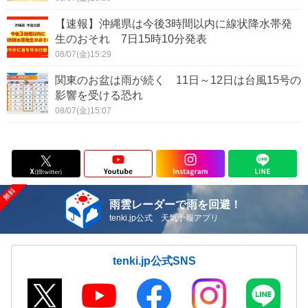
【速報】沖縄県は今後3時間以内に線状降水帯発
生のおそれ 7日15時10分発表
08/07(金)15:29
関東のお盆は雨が続く 11日～12日は台風15号の
影響を受ける恐れ
08/07(金)15:07
雨雲レーダーで雨を回避！
tenki.jp公式 天気予報アプリ
tenki.jp公式SNS