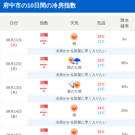
府中市の10日間の冷房指数
降水
日付
指数
天気
気温
確率
35℃
0
08月11日
%
21℃
晴
80
(
火
)
冷房かかる部屋に早く入りたい
32℃
80
08月12日
%
23℃
晴のち雨
80
(
水
)
冷房かかる部屋に早く入りたい
32℃
40
08月13日
%
23℃
曇のち晴
80
(
木
)
冷房かかる部屋に早く入りたい
34℃
20
08月14日
%
24℃
晴
80
(
金
)
冷房かかる部屋に早く入りたい
35℃
10
%