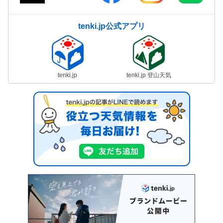
tenki.jp公式アプリ
tenki.jp
tenki.jp 登山天気