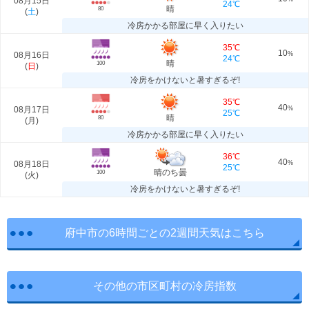
08月15日
24℃
晴
80
(
土
)
冷房かかる部屋に早く入りたい
35℃
10
08月16日
%
24℃
晴
100
(
日
)
冷房をかけないと暑すぎるぞ!
35℃
40
08月17日
%
25℃
晴
80
(
月
)
冷房かかる部屋に早く入りたい
36℃
40
08月18日
%
25℃
晴のち曇
100
(
火
)
冷房をかけないと暑すぎるぞ!
府中市の6時間ごとの2週間天気はこちら
その他の市区町村の冷房指数