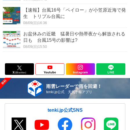
【速報】台風16号「ペイロー」が小笠原近海で発
生 トリプル台風に
08/09(日)16:36
お盆休みの近畿 猛暑日や熱帯夜から解放される
日も 台風15号の影響は?
08/09(日)15:50
雨雲レーダーで雨を回避！
tenki.jp公式 天気予報アプリ
tenki.jp公式SNS