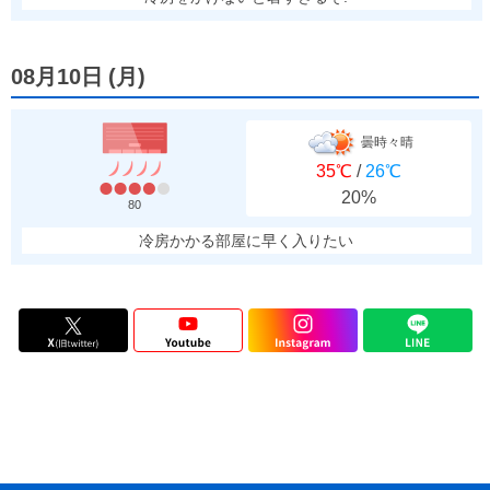
08月10日
(
月
)
曇時々晴
35℃
/
26℃
20%
80
冷房かかる部屋に早く入りたい