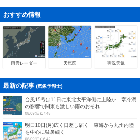
おすすめ情報
天気図
実況天気
雨雲レーダー
最新の記事
(気象予報士)
台風15号は11日に東北太平洋側に上陸か 寒冷渦
の影響で関東も激しい雨のおそれ
08/09(日)17:48
明日10日(月)広く日差し届く 東海から九州内陸
を中心に猛暑続く
08/09(日)16:42