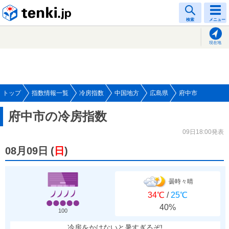
tenki.jp
検索
メニュー
現在地
トップ
指数情報一覧
冷房指数
中国地方
広島県
府中市
府中市の冷房指数
09日18:00発表
08月09日
(
日
)
曇時々晴
34℃
/
25℃
40%
100
冷房をかけないと暑すぎるぞ!