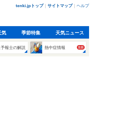
tenki.jpトップ
｜
サイトマップ
｜
ヘルプ
天気
季節特集
天気ニュース
象予報士の解説
熱中症情報
注目