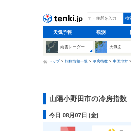
tenki.jp
検
天気予報
観測
雨雲レーダー
天気図
トップ
指数情報一覧
冷房指数
中国地方
山陽小野田市の冷房指数
今日 08月07日
(
金
)