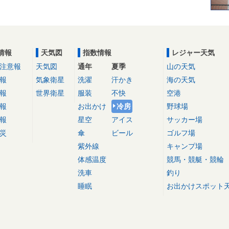
情報
天気図
指数情報
レジャー天気
注意報
天気図
通年
夏季
山の天気
報
気象衛星
洗濯
汗かき
海の天気
報
世界衛星
服装
不快
空港
報
お出かけ
冷房
野球場
報
星空
アイス
サッカー場
災
傘
ビール
ゴルフ場
紫外線
キャンプ場
体感温度
競馬・競艇・競輪
洗車
釣り
睡眠
お出かけスポット