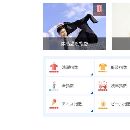
体感温度指数
洗濯指数
服装指数
傘指数
洗車指数
アイス指数
ビール指