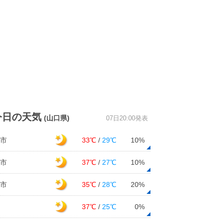
今日の天気
(山口県)
07日20:00発表
市
33℃
/
29℃
10%
市
37℃
/
27℃
10%
市
35℃
/
28℃
20%
37℃
/
25℃
0%