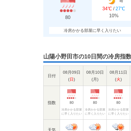
晴
34℃
/
27℃
10%
80
冷房かかる部屋に早く入りたい
山陽小野田市の10日間の冷房指
08月09日
08月10日
08月11日
日付
(
日
)
(
月
)
(
火
)
指数
80
80
80
冷房かかる部屋
冷房かかる部屋
冷房かかる部屋
に早く入りたい
に早く入りたい
に早く入りたい
天気