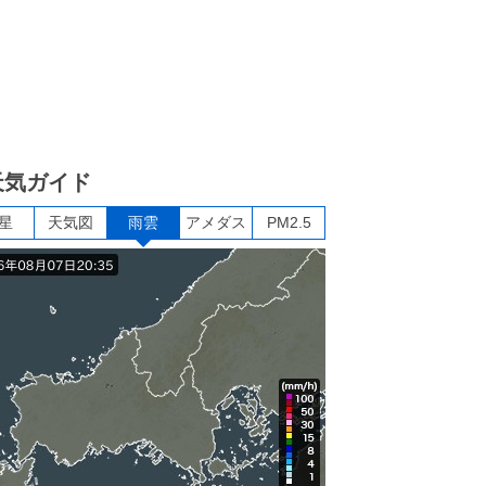
天気ガイド
星
天気図
雨雲
アメダス
PM2.5