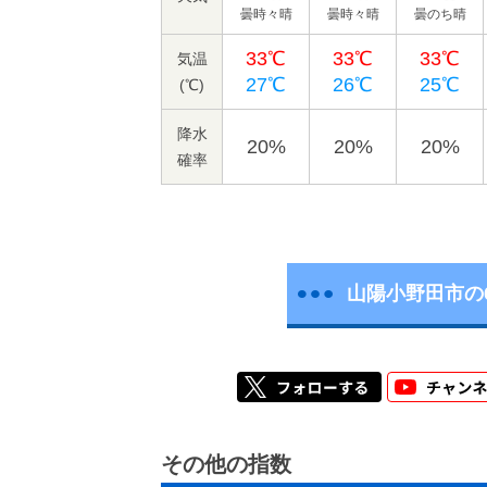
曇時々晴
曇時々晴
曇のち晴
33℃
33℃
33℃
気温
27℃
26℃
25℃
(℃)
降水
20%
20%
20%
確率
山陽小野田市の
その他の指数