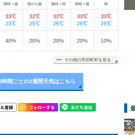
晴時々曇
晴のち曇
曇時々晴
晴時々曇
晴
33℃
32℃
32℃
33℃
33℃
23℃
25℃
26℃
26℃
25℃
40%
20%
20%
20%
10%
その他の市区町村を見る
6時間ごとの2週間天気はこちら