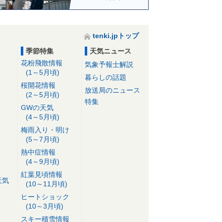
tenki.jpトップ
季節特集
天気ニュース
花粉飛散情報
気象予報士解説
(1～5月頃)
暮らしの話題
桜開花情報
放送局のニュース
(2～5月頃)
特集
GWの天気
(4～5月頃)
梅雨入り・明け
(5～7月頃)
熱中症情報
(4～9月頃)
紅葉見頃情報
天気
(10～11月頃)
ヒートショック
(10～3月頃)
スキー積雪情報