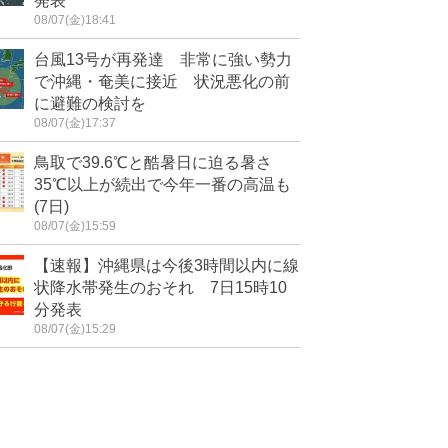
発表
08/07(金)18:41
台風13号が再発達 非常に強い勢力
で沖縄・奄美に接近 状況悪化の前
に避難の検討を
08/07(金)17:37
鳥取で39.6℃と酷暑日に迫る暑さ
35℃以上が続出で今年一番の高温も
(7日)
08/07(金)15:59
【速報】沖縄県は今後3時間以内に線
状降水帯発生のおそれ 7日15時10
分発表
08/07(金)15:29