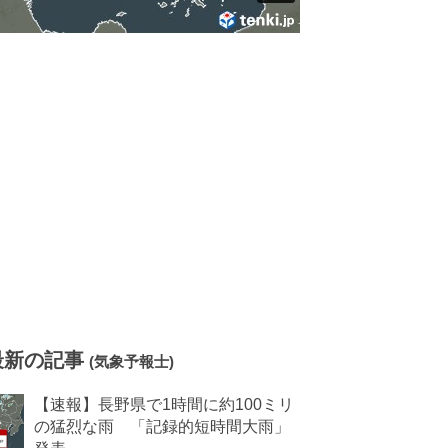
最新の記事
(気象予報士)
【速報】長野県で1時間に約100ミリ
の猛烈な雨 「記録的短時間大雨」