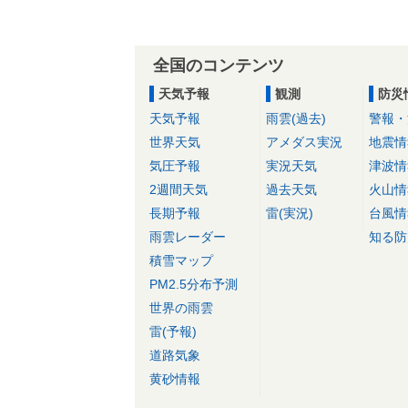
全国のコンテンツ
天気予報
観測
防災
天気予報
雨雲(過去)
警報・
世界天気
アメダス実況
地震情
気圧予報
実況天気
津波情
2週間天気
過去天気
火山情
長期予報
雷(実況)
台風情
雨雲レーダー
知る防
積雪マップ
PM2.5分布予測
世界の雨雲
雷(予報)
道路気象
黄砂情報