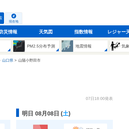
索
現在地
防災情報
天気図
指数情報
レジャー
PM2.5分布予測
地震情報
気
山口県
山陽小野田市
07日18:00発表
明日 08月08日
(
土
)