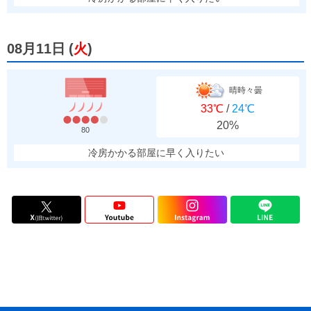
08月11日
(
火
)
晴時々曇
33℃
/
24℃
20%
80
冷房かかる部屋に早く入りたい