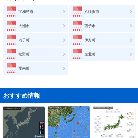
宇和島市
八幡浜市
大洲市
西予市
内子町
伊方町
松野町
鬼北町
愛南町
おすすめ情報