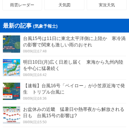
天気図
実況天気
雨雲レーダー
最新の記事
(気象予報士)
台風15号は11日に東北太平洋側に上陸か 寒冷渦
の影響で関東も激しい雨のおそれ
08/09(日)17:48
明日10日(月)広く日差し届く 東海から九州内陸
を中心に猛暑続く
08/09(日)16:42
【速報】台風16号「ペイロー」が小笠原近海で発
生 トリプル台風に
08/09(日)16:36
お盆休みの近畿 猛暑日や熱帯夜から解放される
日も 台風15号の影響は?
08/09(日)15:50