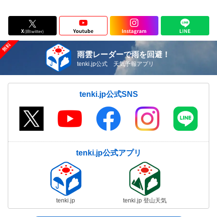
雨雲レーダーで雨を回避！
tenki.jp公式 天気予報アプリ
tenki.jp公式SNS
tenki.jp公式アプリ
tenki.jp
tenki.jp 登山天気