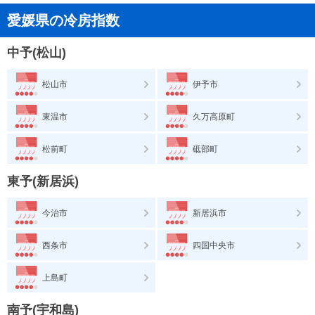
愛媛県の冷房指数
中予(松山)
松山市
伊予市
東温市
久万高原町
松前町
砥部町
東予(新居浜)
今治市
新居浜市
西条市
四国中央市
上島町
南予(宇和島)