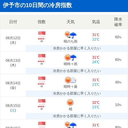
伊予市の10日間の冷房指数
降水
日付
指数
天気
気温
確率
31℃
60
08月12日
%
22℃
晴のち雨
80
(
水
)
冷房かかる部屋に早く入りたい
31℃
60
08月13日
%
24℃
晴時々雨
80
(
木
)
冷房かかる部屋に早く入りたい
31℃
40
08月14日
%
23℃
晴時々曇
80
(
金
)
冷房かかる部屋に早く入りたい
32℃
10
08月15日
%
23℃
晴
80
(
土
)
冷房かかる部屋に早く入りたい
31℃
80
%