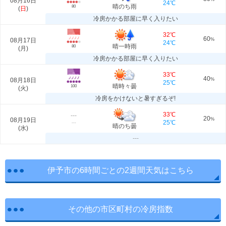
08月16日
24℃
晴のち雨
80
(
日
)
冷房かかる部屋に早く入りたい
32℃
60
08月17日
%
24℃
晴一時雨
80
(
月
)
冷房かかる部屋に早く入りたい
33℃
40
08月18日
%
25℃
晴時々曇
100
(
火
)
冷房をかけないと暑すぎるぞ!
33℃
---
20
08月19日
%
25℃
---
晴のち曇
(
水
)
---
伊予市の6時間ごとの2週間天気はこちら
その他の市区町村の冷房指数