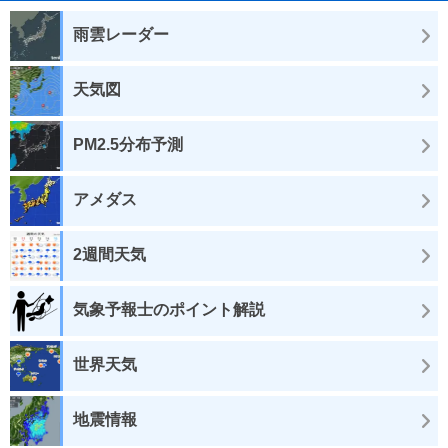
雨雲レーダー
天気図
PM2.5分布予測
アメダス
2週間天気
気象予報士のポイント解説
世界天気
地震情報