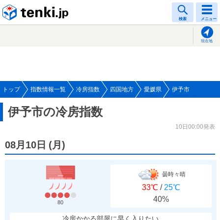
tenki.jp
検索
メニュー
現在地
トップ
指数情報一覧
冷房指数
四国地方
愛媛県
伊予市
伊予市の冷房指数
10日00:00発表
08月10日
(
月
)
曇時々晴
33℃
/
25℃
40%
80
冷房かかる部屋に早く入りたい