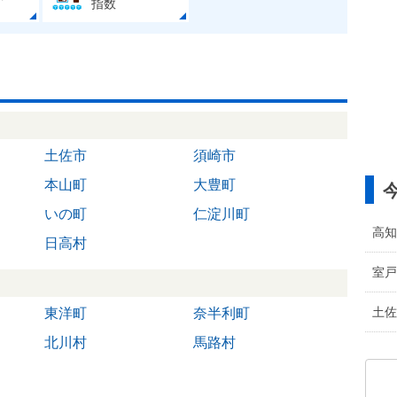
指数
土佐市
須崎市
本山町
大豊町
いの町
仁淀川町
高知
日高村
室戸
土佐
東洋町
奈半利町
北川村
馬路村