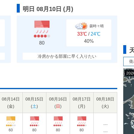
明日 08月10日
(
月
)
曇時々晴
33℃
/
24℃
40%
80
冷房かかる部屋に早く入りたい
衛
08月14日
08月15日
08月16日
08月17日
08月18日
(
金
)
(
土
)
(
日
)
(
月
)
(
火
)
---
60
80
80
80
---