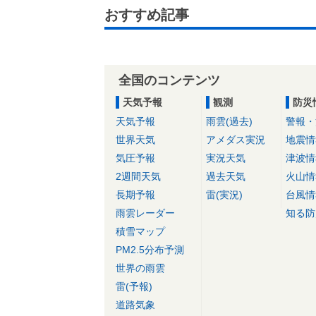
おすすめ記事
全国のコンテンツ
天気予報
観測
防災
天気予報
雨雲(過去)
警報・
世界天気
アメダス実況
地震情
気圧予報
実況天気
津波情
2週間天気
過去天気
火山情
長期予報
雷(実況)
台風情
雨雲レーダー
知る防
積雪マップ
PM2.5分布予測
世界の雨雲
雷(予報)
道路気象