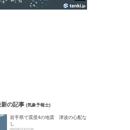
最新の記事
(気象予報士)
岩手県で震度4の地震 津波の心配な
し
08/09(日)03:06