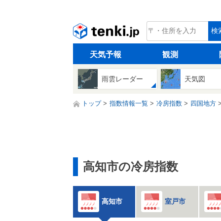
tenki.jp
検
天気予報
観測
雨雲レーダー
天気図
トップ
指数情報一覧
冷房指数
四国地方
高知市の冷房指数
高知市
室戸市