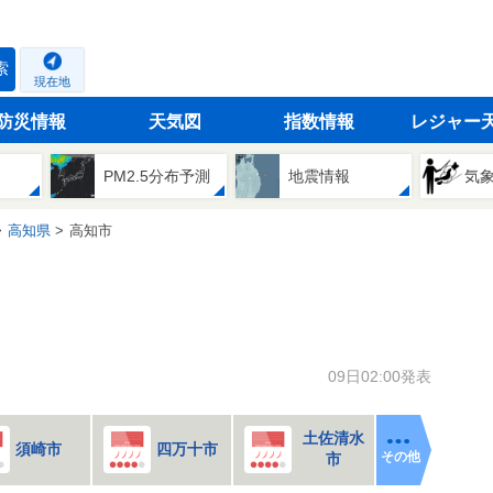
索
現在地
防災情報
天気図
指数情報
レジャー
PM2.5分布予測
地震情報
気
高知県
高知市
09日02:00発表
土佐清水
須崎市
四万十市
その他
市