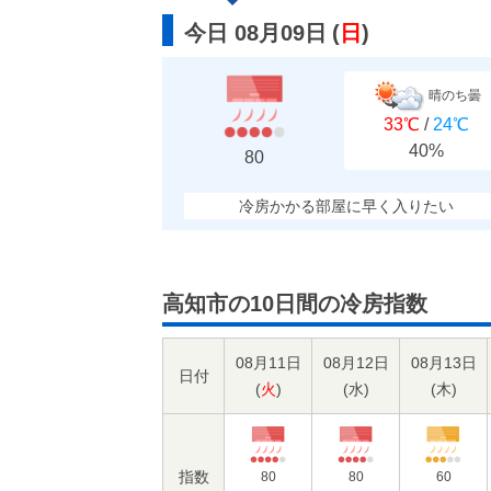
今日 08月09日
(
日
)
晴のち曇
33℃
/
24℃
40%
80
冷房かかる部屋に早く入りたい
高知市の10日間の冷房指数
08月11日
08月12日
08月13日
日付
(
火
)
(
水
)
(
木
)
指数
80
80
60