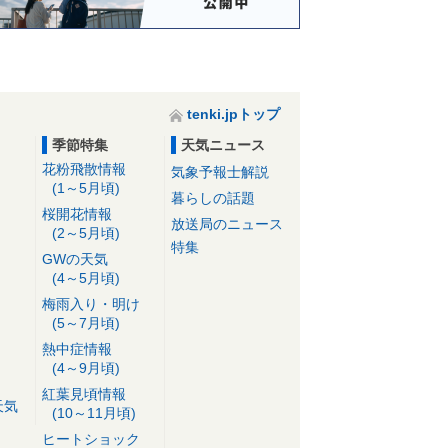
tenki.jpトップ
季節特集
天気ニュース
花粉飛散情報
気象予報士解説
(1～5月頃)
暮らしの話題
桜開花情報
放送局のニュース
(2～5月頃)
特集
GWの天気
(4～5月頃)
梅雨入り・明け
(5～7月頃)
熱中症情報
(4～9月頃)
紅葉見頃情報
天気
(10～11月頃)
ヒートショック