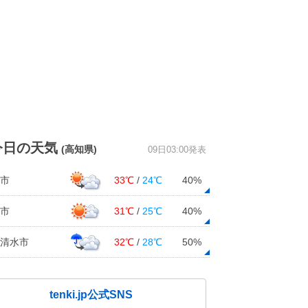
今日の天気
(高知県)
09日03:00発表
市
33℃
/
24℃
40%
市
31℃
/
25℃
40%
清水市
32℃
/
28℃
50%
tenki.jp公式SNS