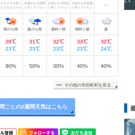
そろそろ冷房つ
冷房かかる部屋
冷房かかる部屋
冷房かかる部屋
---
けてみようかな
に早く入りたい
に早く入りたい
に早く入りたい
雨のち晴
曇のち雨
曇時々晴
晴時々曇
曇
28℃
31℃
32℃
33℃
32℃
23℃
23℃
23℃
23℃
24℃
90%
50%
30%
40%
40%
その他の市区町村を見る
時間ごとの2週間天気はこちら