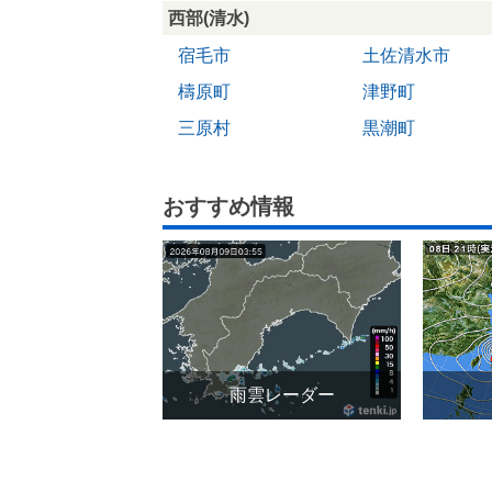
西部(清水)
宿毛市
土佐清水市
檮原町
津野町
三原村
黒潮町
おすすめ情報
雨雲レーダー