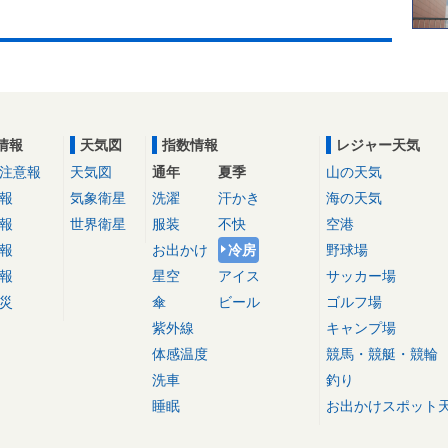
情報
天気図
指数情報
レジャー天気
注意報
天気図
通年
夏季
山の天気
報
気象衛星
洗濯
汗かき
海の天気
報
世界衛星
服装
不快
空港
報
お出かけ
冷房
野球場
報
星空
アイス
サッカー場
災
傘
ビール
ゴルフ場
紫外線
キャンプ場
体感温度
競馬・競艇・競輪
洗車
釣り
睡眠
お出かけスポット