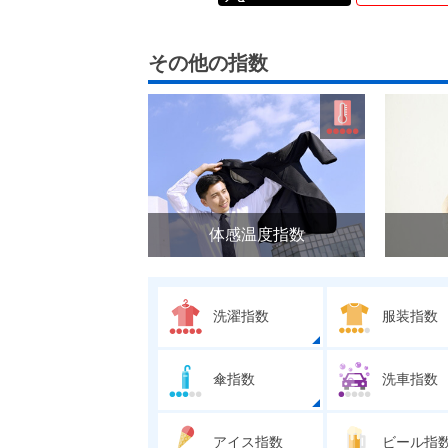
その他の指数
体感温度指数
洗濯指数
服装指数
傘指数
洗車指数
アイス指数
ビール指