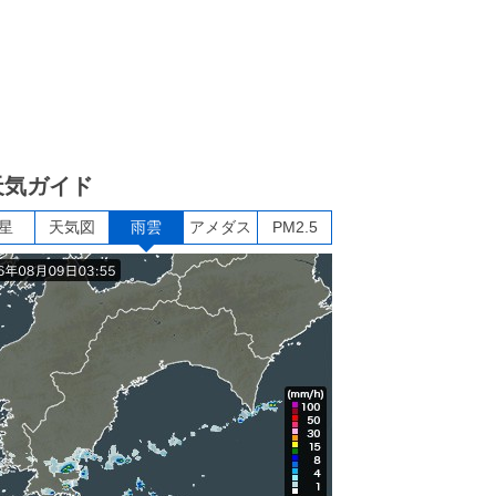
天気ガイド
星
天気図
雨雲
アメダス
PM2.5