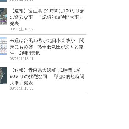
【速報】富山県で1時間に100ミリ超
の猛烈な雨 「記録的短時間大雨」
発表
08/08(土)18:57
来週は台風15号が北日本直撃か 関
東にも影響 熱帯低気圧が次々と発
生 2週間天気
08/08(土)18:41
【速報】青森県大鰐町で1時間に約
90ミリの猛烈な雨 「記録的短時間
大雨」発表
08/08(土)16:55