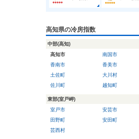
高知県の冷房指数
中部(高知)
高知市
南国市
香南市
香美市
土佐町
大川村
佐川町
越知町
東部(室戸岬)
室戸市
安芸市
田野町
安田町
芸西村