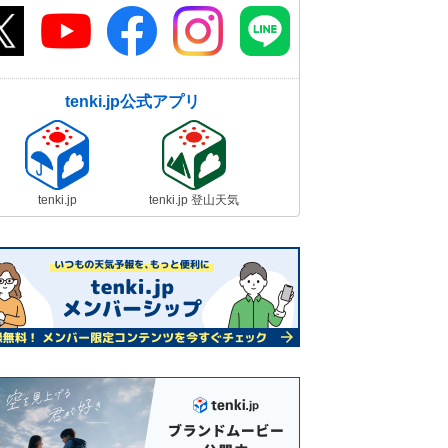
tenki.jp公式アプリ
tenki.jp
tenki.jp 登山天気