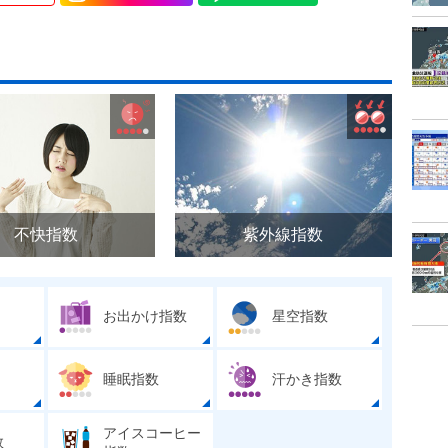
不快指数
紫外線指数
お出かけ指数
星空指数
睡眠指数
汗かき指数
アイスコーヒー
数