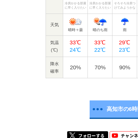
冷房かかる部屋
冷房かかる部屋
そろそろ冷房つ
に早く入りたい
に早く入りたい
けてみようかな
天気
晴時々曇
晴のち雨
雨
33℃
33℃
29℃
気温
24℃
22℃
23℃
(℃)
降水
20%
70%
90%
確率
高知市の6