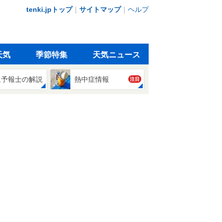
tenki.jpトップ
｜
サイトマップ
｜
ヘルプ
天気
季節特集
天気ニュース
象予報士の解説
熱中症情報
注目