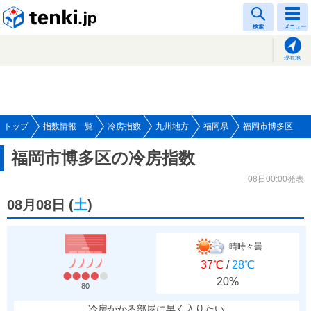
tenki.jp
検索
メニュー
現在地
トップ
指数情報一覧
冷房指数
九州地方
福岡県
福岡市博多区
福岡市博多区の冷房指数
08日00:00発表
08月08日
(
土
)
晴時々曇
37℃
/
28℃
20%
80
冷房かかる部屋に早く入りたい