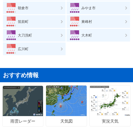
朝倉市
みやま市
筑前町
東峰村
大刀洗町
大木町
広川町
おすすめ情報
天気図
実況天気
雨雲レーダー