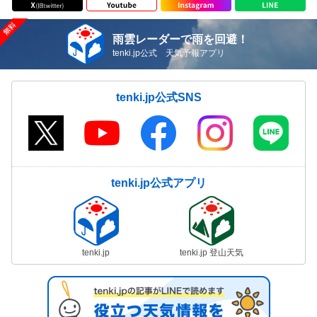
雨雲レーダーで雨を回避！
tenki.jp公式 天気予報アプリ
tenki.jp公式SNS
tenki.jp公式アプリ
tenki.jp
tenki.jp 登山天気