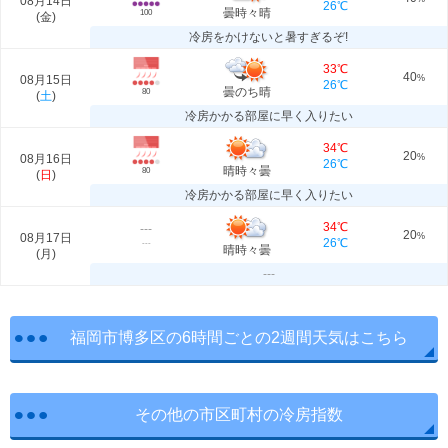
08月14日
26℃
曇時々晴
100
(
金
)
冷房をかけないと暑すぎるぞ!
33℃
40
08月15日
%
26℃
曇のち晴
80
(
土
)
冷房かかる部屋に早く入りたい
34℃
20
08月16日
%
26℃
晴時々曇
80
(
日
)
冷房かかる部屋に早く入りたい
34℃
---
20
08月17日
%
26℃
---
晴時々曇
(
月
)
---
福岡市博多区の6時間ごとの2週間天気はこちら
その他の市区町村の冷房指数