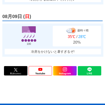
08月09日
(
日
)
曇時々晴
35℃
/
28℃
20%
100
冷房をかけないと暑すぎるぞ!