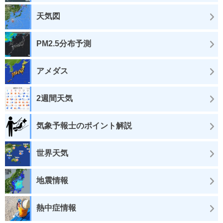
天気図
PM2.5分布予測
アメダス
2週間天気
気象予報士のポイント解説
世界天気
地震情報
熱中症情報