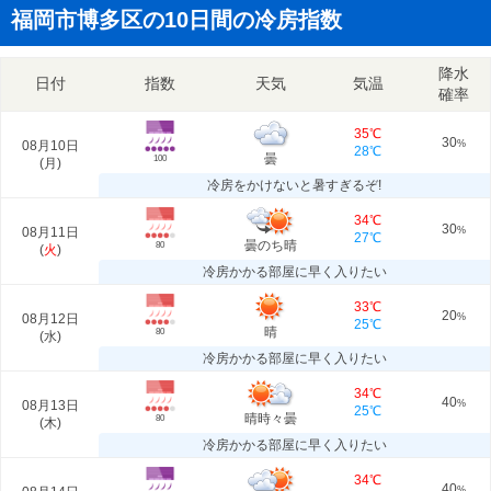
福岡市博多区の10日間の冷房指数
降水
日付
指数
天気
気温
確率
35℃
30
08月10日
%
28℃
曇
100
(
月
)
冷房をかけないと暑すぎるぞ!
34℃
30
08月11日
%
27℃
曇のち晴
80
(
火
)
冷房かかる部屋に早く入りたい
33℃
20
08月12日
%
25℃
晴
80
(
水
)
冷房かかる部屋に早く入りたい
34℃
40
08月13日
%
25℃
晴時々曇
80
(
木
)
冷房かかる部屋に早く入りたい
34℃
40
%