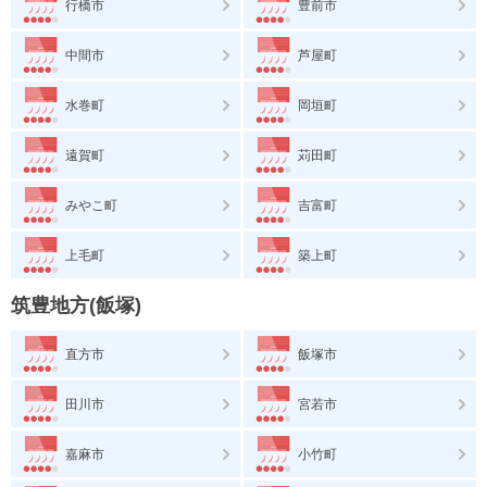
行橋市
豊前市
中間市
芦屋町
水巻町
岡垣町
遠賀町
苅田町
みやこ町
吉富町
上毛町
築上町
筑豊地方(飯塚)
直方市
飯塚市
田川市
宮若市
嘉麻市
小竹町