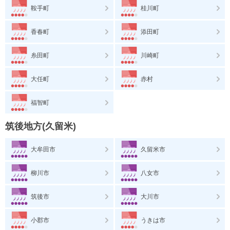
鞍手町
桂川町
香春町
添田町
糸田町
川崎町
大任町
赤村
福智町
筑後地方(久留米)
大牟田市
久留米市
柳川市
八女市
筑後市
大川市
小郡市
うきは市