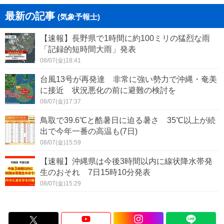
最新の記事
(気象予報士)
【速報】長野県で1時間に約100ミリの猛烈な雨
「記録的短時間大雨」発表
08/07(金)18:41
台風13号が再発達 非常に強い勢力で沖縄・奄美
に接近 状況悪化の前に避難の検討を
08/07(金)17:37
鳥取で39.6℃と酷暑日に迫る暑さ 35℃以上が続
出で今年一番の高温も(7日)
08/07(金)15:59
【速報】沖縄県は今後3時間以内に線状降水帯発
生のおそれ 7日15時10分発表
08/07(金)15:29