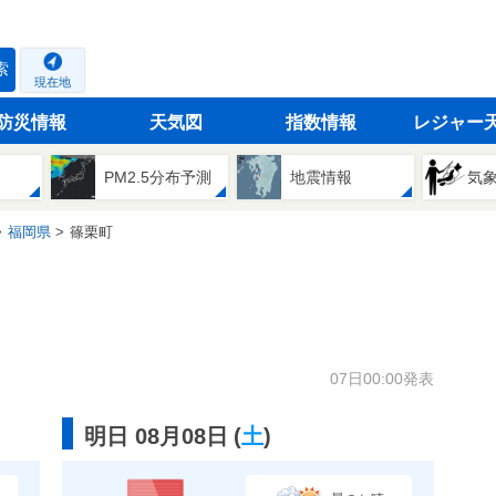
索
現在地
防災情報
天気図
指数情報
レジャー
PM2.5分布予測
地震情報
気
福岡県
篠栗町
07日00:00発表
明日 08月08日
(
土
)