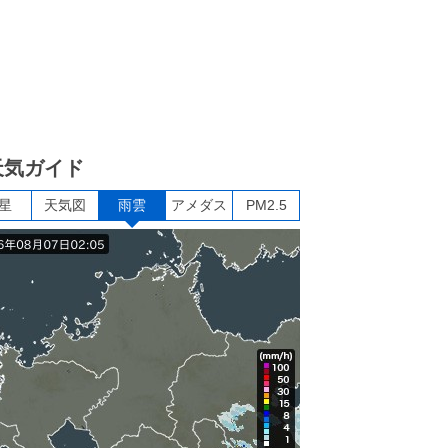
天気ガイド
星
天気図
雨雲
アメダス
PM2.5