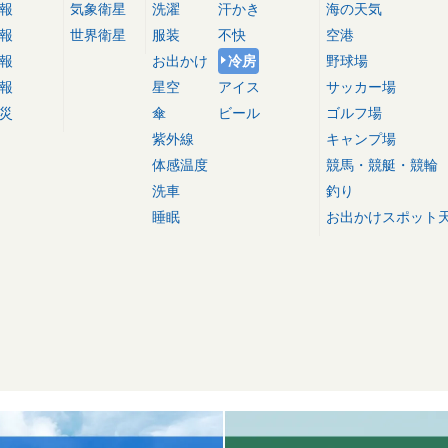
報
気象衛星
洗濯
汗かき
海の天気
報
世界衛星
服装
不快
空港
報
お出かけ
冷房
野球場
報
星空
アイス
サッカー場
災
傘
ビール
ゴルフ場
紫外線
キャンプ場
体感温度
競馬・競艇・競輪
洗車
釣り
睡眠
お出かけスポット