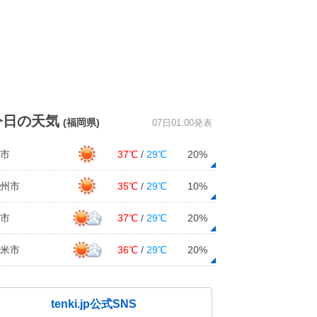
今日の天気
(福岡県)
07日01:00発表
市
37℃
/
29℃
20%
州市
35℃
/
29℃
10%
市
37℃
/
29℃
20%
米市
36℃
/
29℃
20%
tenki.jp公式SNS