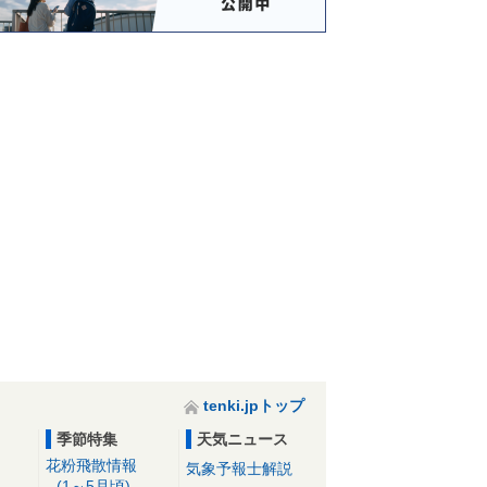
tenki.jpトップ
季節特集
天気ニュース
花粉飛散情報
気象予報士解説
(1～5月頃)