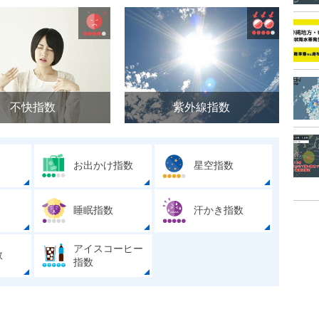
不快指数
紫外線指数
お出かけ指数
星空指数
睡眠指数
汗かき指数
アイスコーヒー
数
指数