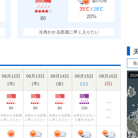
曇のち晴
35℃
/
28℃
20%
80
冷房かかる部屋に早く入りたい
衛
08月12日
08月13日
08月14日
08月15日
08月16日
(
水
)
(
木
)
(
金
)
(
土
)
(
日
)
---
80
80
80
100
---
冷房かかる部屋
冷房かかる部屋
冷房かかる部屋
冷房をかけない
---
に早く入りたい
に早く入りたい
に早く入りたい
と暑すぎるぞ!