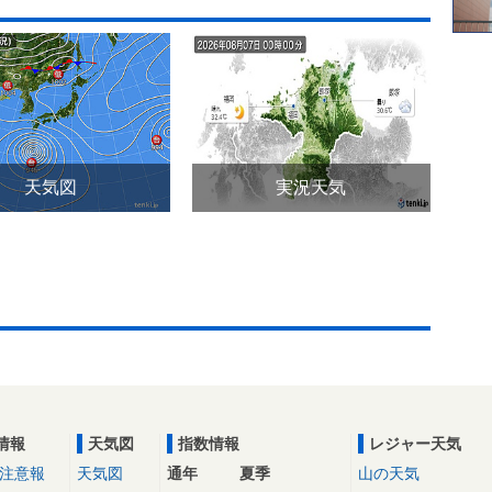
天気図
実況天気
情報
天気図
指数情報
レジャー天気
注意報
天気図
通年
夏季
山の天気