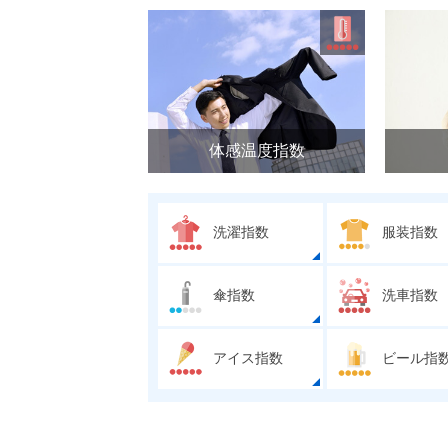
体感温度指数
洗濯指数
服装指数
傘指数
洗車指数
アイス指数
ビール指