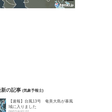
最新の記事
(気象予報士)
【速報】台風13号 奄美大島が暴風
域に入りました
08/07(金)01:02