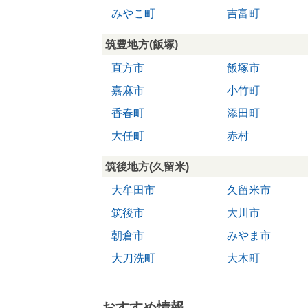
みやこ町
吉富町
筑豊地方(飯塚)
直方市
飯塚市
嘉麻市
小竹町
香春町
添田町
大任町
赤村
筑後地方(久留米)
大牟田市
久留米市
筑後市
大川市
朝倉市
みやま市
大刀洗町
大木町
おすすめ情報