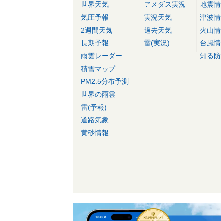
世界天気
アメダス実況
地震情
気圧予報
実況天気
津波情
2週間天気
過去天気
火山情
長期予報
雷(実況)
台風情
雨雲レーダー
知る防
積雪マップ
PM2.5分布予測
世界の雨雲
雷(予報)
道路気象
黄砂情報