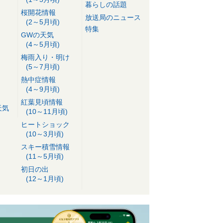
暮らしの話題
桜開花情報
放送局のニュース
(2～5月頃)
特集
GWの天気
(4～5月頃)
梅雨入り・明け
(5～7月頃)
熱中症情報
(4～9月頃)
紅葉見頃情報
天気
(10～11月頃)
ヒートショック
(10～3月頃)
スキー積雪情報
(11～5月頃)
初日の出
(12～1月頃)