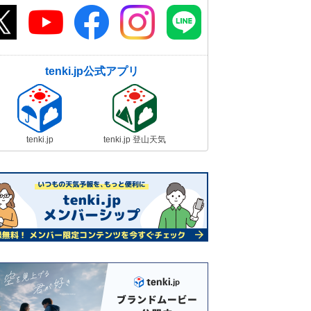
tenki.jp公式アプリ
tenki.jp
tenki.jp 登山天気