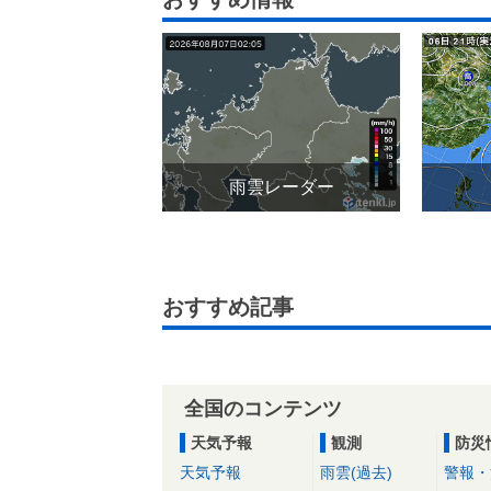
雨雲レーダー
おすすめ記事
全国のコンテンツ
天気予報
観測
防災
天気予報
雨雲(過去)
警報・