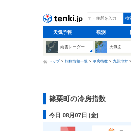
tenki.jp
検
天気予報
観測
雨雲レーダー
天気図
トップ
指数情報一覧
冷房指数
九州地方
篠栗町の冷房指数
今日 08月07日
(
金
)