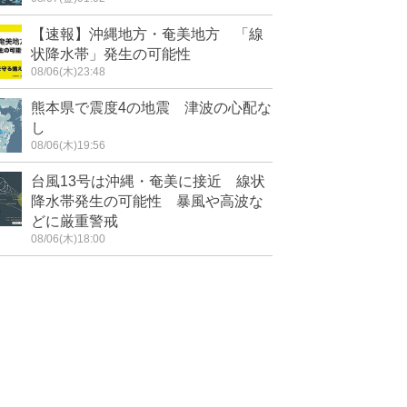
【速報】沖縄地方・奄美地方 「線
状降水帯」発生の可能性
08/06(木)23:48
熊本県で震度4の地震 津波の心配な
し
08/06(木)19:56
台風13号は沖縄・奄美に接近 線状
降水帯発生の可能性 暴風や高波な
どに厳重警戒
08/06(木)18:00