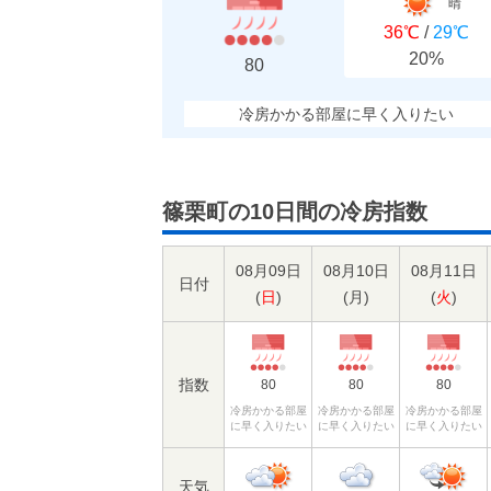
晴
36℃
/
29℃
20%
80
冷房かかる部屋に早く入りたい
篠栗町の10日間の冷房指数
08月09日
08月10日
08月11日
日付
(
日
)
(
月
)
(
火
)
指数
80
80
80
冷房かかる部屋
冷房かかる部屋
冷房かかる部屋
に早く入りたい
に早く入りたい
に早く入りたい
天気