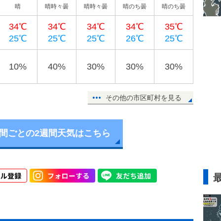
晴
晴時々曇
晴時々曇
晴のち曇
晴のち曇
34℃
34℃
34℃
34℃
35℃
25℃
25℃
25℃
26℃
25℃
10%
40%
30%
30%
30%
その他の市区町村を見る
時間ごとの2週間天気はこちら