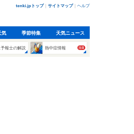
tenki.jpトップ
｜
サイトマップ
｜
ヘルプ
天気
季節特集
天気ニュース
象予報士の解説
熱中症情報
注目