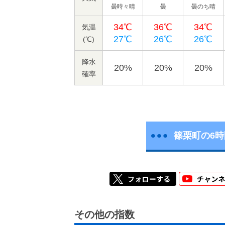
曇時々晴
曇
曇のち晴
34℃
36℃
34℃
気温
27℃
26℃
26℃
(℃)
降水
20%
20%
20%
確率
篠栗町の6
その他の指数