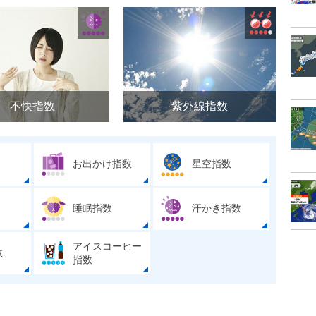
不快指数
紫外線指数
お出かけ指数
星空指数
睡眠指数
汗かき指数
アイスコーヒー
数
指数