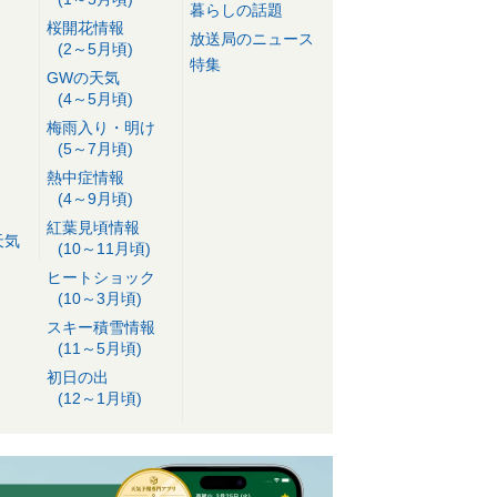
暮らしの話題
桜開花情報
放送局のニュース
(2～5月頃)
特集
GWの天気
(4～5月頃)
梅雨入り・明け
(5～7月頃)
熱中症情報
(4～9月頃)
紅葉見頃情報
天気
(10～11月頃)
ヒートショック
(10～3月頃)
スキー積雪情報
(11～5月頃)
初日の出
(12～1月頃)