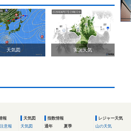
天気図
実況天気
情報
天気図
指数情報
レジャー天気
注意報
天気図
通年
夏季
山の天気