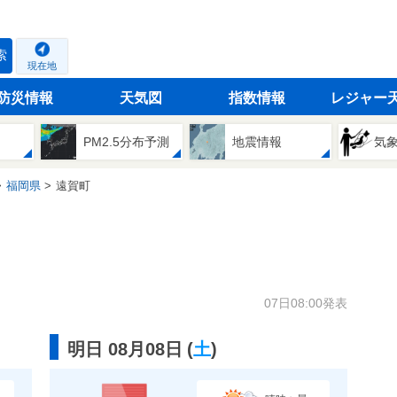
索
現在地
防災情報
天気図
指数情報
レジャー
PM2.5分布予測
地震情報
気
福岡県
遠賀町
07日08:00発表
明日 08月08日
(
土
)