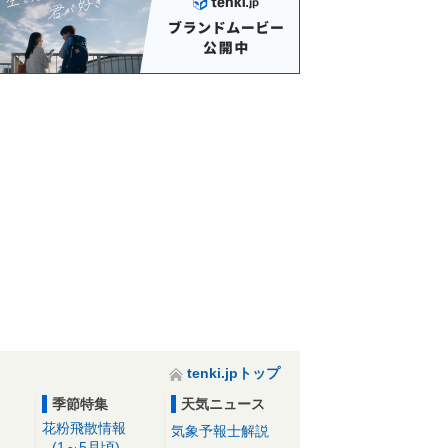
tenki.jpトップ
季節特集
天気ニュース
花粉飛散情報
気象予報士解説
(1～5月頃)