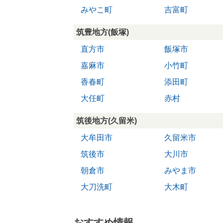
みやこ町
吉富町
筑豊地方(飯塚)
直方市
飯塚市
嘉麻市
小竹町
香春町
添田町
大任町
赤村
筑後地方(久留米)
大牟田市
久留米市
筑後市
大川市
朝倉市
みやま市
大刀洗町
大木町
おすすめ情報