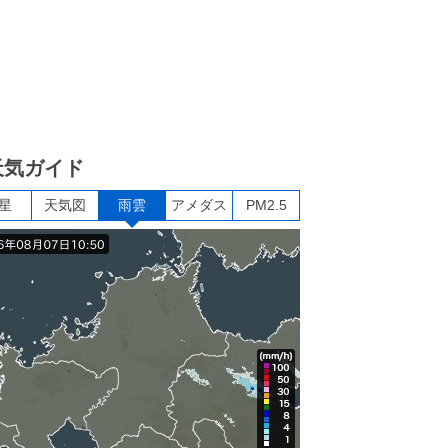
天気ガイド
星
天気図
雨雲
アメダス
PM2.5