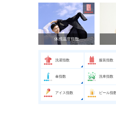
体感温度指数
洗濯指数
服装指数
傘指数
洗車指数
アイス指数
ビール指