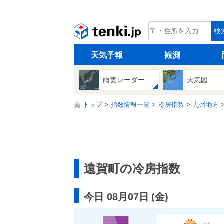
tenki.jp
検
天気予報
観測
雨雲レーダー
天気図
トップ
指数情報一覧
冷房指数
九州地方
遠賀町の冷房指数
今日 08月07日
(
金
)