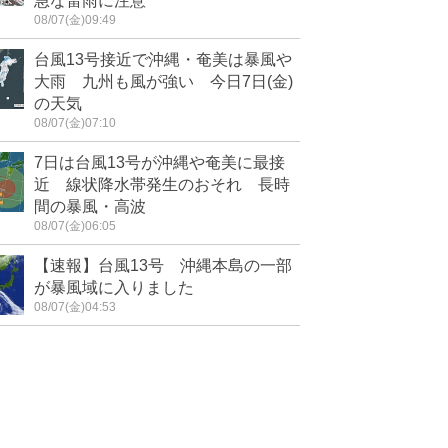
急な雷雨に注意
08/07(金)09:49
台風13号接近で沖縄・奄美は暴風や
大雨 九州も風が強い 今日7日(金)
の天気
08/07(金)07:10
7日は台風13号が沖縄や奄美に最接
近 線状降水帯発生のおそれ 長時
間の暴風・高波
08/07(金)06:05
【速報】台風13号 沖縄本島の一部
が暴風域に入りました
08/07(金)04:53