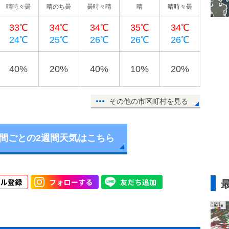
晴時々曇
晴のち曇
曇時々晴
晴
晴時々曇
33℃
34℃
34℃
35℃
34℃
24℃
25℃
26℃
26℃
26℃
40%
20%
40%
10%
20%
その他の市区町村を見る
時間ごとの2週間天気はこちら