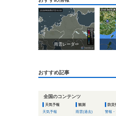
雨雲レーダー
おすすめ記事
全国のコンテンツ
天気予報
観測
防災
天気予報
雨雲(過去)
警報・