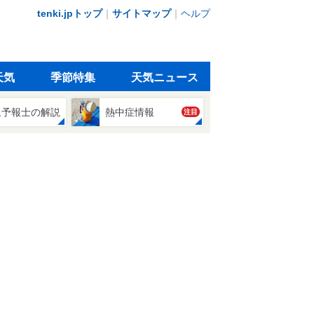
tenki.jpトップ
｜
サイトマップ
｜
ヘルプ
天気
季節特集
天気ニュース
象予報士の解説
熱中症情報
注目