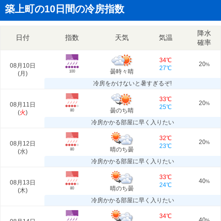
築上町の10日間の冷房指数
降水
日付
指数
天気
気温
確率
34℃
20
08月10日
%
27℃
曇時々晴
100
(
月
)
冷房をかけないと暑すぎるぞ!
33℃
20
08月11日
%
25℃
曇のち晴
80
(
火
)
冷房かかる部屋に早く入りたい
32℃
20
08月12日
%
23℃
晴のち曇
80
(
水
)
冷房かかる部屋に早く入りたい
33℃
40
08月13日
%
24℃
晴のち曇
80
(
木
)
冷房かかる部屋に早く入りたい
34℃
40
%