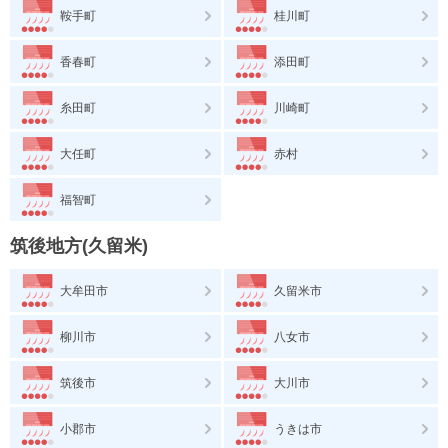
鞍手町
桂川町
香春町
添田町
糸田町
川崎町
大任町
赤村
福智町
筑後地方(久留米)
大牟田市
久留米市
柳川市
八女市
筑後市
大川市
小郡市
うきは市