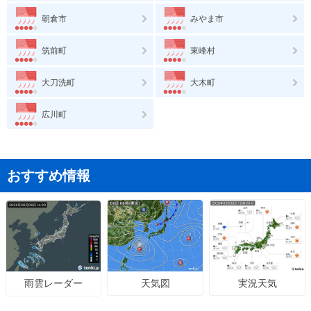
朝倉市
みやま市
筑前町
東峰村
大刀洗町
大木町
広川町
おすすめ情報
天気図
実況天気
雨雲レーダー