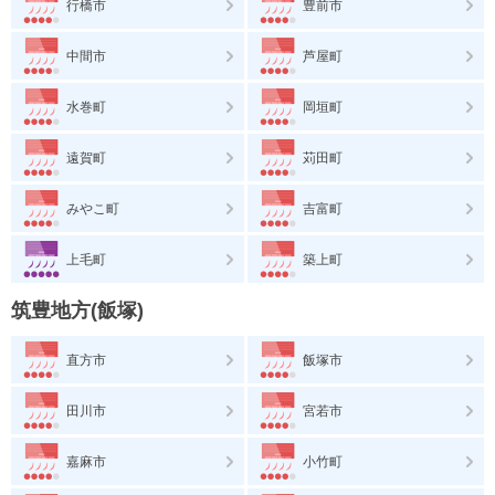
行橋市
豊前市
中間市
芦屋町
水巻町
岡垣町
遠賀町
苅田町
みやこ町
吉富町
上毛町
築上町
筑豊地方(飯塚)
直方市
飯塚市
田川市
宮若市
嘉麻市
小竹町