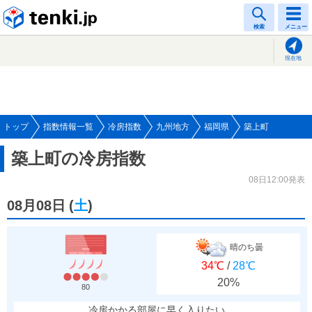
tenki.jp
検索
メニュー
現在地
トップ
指数情報一覧
冷房指数
九州地方
福岡県
築上町
築上町の冷房指数
08日12:00発表
08月08日
(
土
)
晴のち曇
34℃
/
28℃
20%
80
冷房かかる部屋に早く入りたい