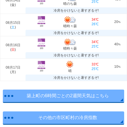
08月14日
25℃
晴のち曇
100
(
金
)
冷房をかけないと暑すぎるぞ!
34℃
20
08月15日
%
26℃
晴時々曇
100
(
土
)
冷房をかけないと暑すぎるぞ!
34℃
40
08月16日
%
25℃
晴時々曇
100
(
日
)
冷房をかけないと暑すぎるぞ!
33℃
10
08月17日
%
25℃
晴
100
(
月
)
冷房をかけないと暑すぎるぞ!
築上町の6時間ごとの2週間天気はこちら
その他の市区町村の冷房指数