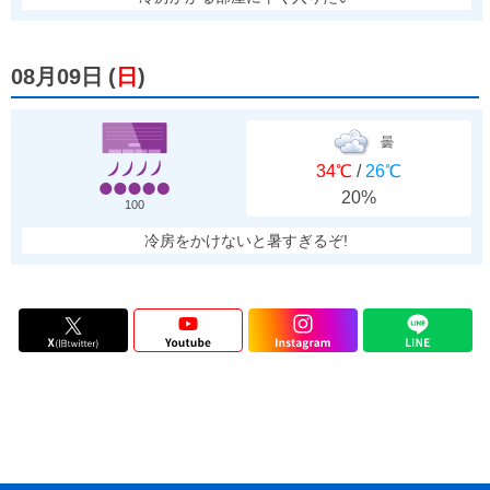
08月09日
(
日
)
曇
34℃
/
26℃
20%
100
冷房をかけないと暑すぎるぞ!