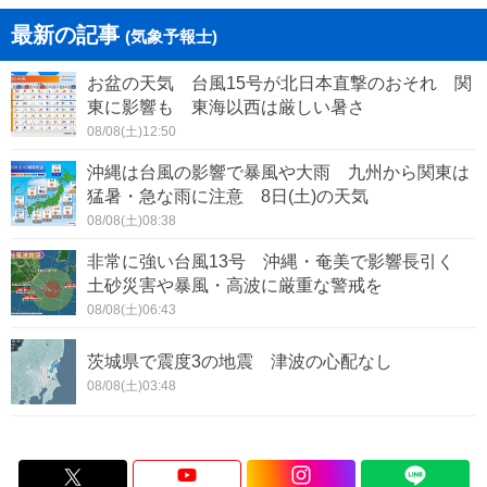
最新の記事
(気象予報士)
お盆の天気 台風15号が北日本直撃のおそれ 関
東に影響も 東海以西は厳しい暑さ
08/08(土)12:50
沖縄は台風の影響で暴風や大雨 九州から関東は
猛暑・急な雨に注意 8日(土)の天気
08/08(土)08:38
非常に強い台風13号 沖縄・奄美で影響長引く
土砂災害や暴風・高波に厳重な警戒を
08/08(土)06:43
茨城県で震度3の地震 津波の心配なし
08/08(土)03:48