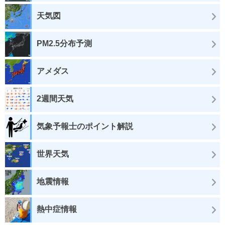
天気図
PM2.5分布予測
アメダス
2週間天気
気象予報士のポイント解説
世界天気
地震情報
熱中症情報