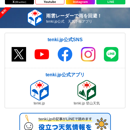
雨雲レーダーで雨を回避！
tenki.jp公式 天気予報アプリ
tenki.jp公式SNS
tenki.jp公式アプリ
tenki.jp
tenki.jp 登山天気