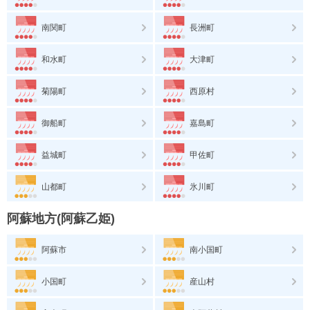
南関町
長洲町
和水町
大津町
菊陽町
西原村
御船町
嘉島町
益城町
甲佐町
山都町
氷川町
阿蘇地方(阿蘇乙姫)
阿蘇市
南小国町
小国町
産山村