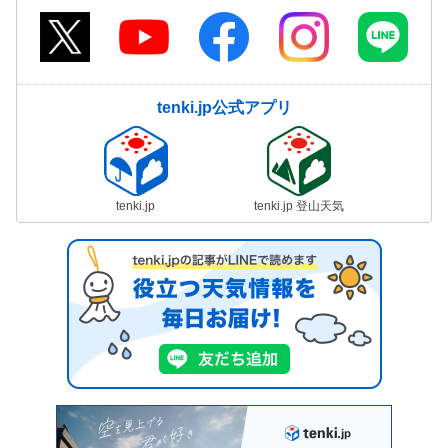
tenki.jp公式アプリ
tenki.jp
tenki.jp 登山天気