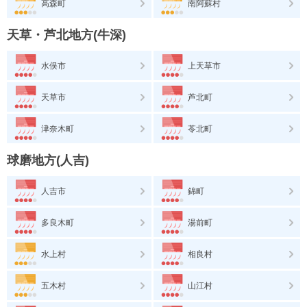
高森町
南阿蘇村
天草・芦北地方(牛深)
水俣市
上天草市
天草市
芦北町
津奈木町
苓北町
球磨地方(人吉)
人吉市
錦町
多良木町
湯前町
水上村
相良村
五木村
山江村