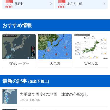
球磨村
あさぎり町
おすすめ情報
天気図
実況天気
雨雲レーダー
最新の記事
(気象予報士)
岩手県で震度4の地震 津波の心配なし
08/09(日)03:06