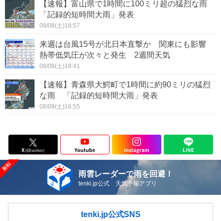
【速報】富山県で1時間に100ミリ超の猛烈な雨
「記録的短時間大雨」発表
08/08(土)18:57
来週は台風15号が北日本直撃か 関東にも影響
熱帯低気圧が次々と発生 2週間天気
08/08(土)18:41
【速報】青森県大鰐町で1時間に約90ミリの猛烈
な雨 「記録的短時間大雨」発表
08/08(土)16:55
雨雲レーダーで雨を回避！
tenki.jp公式 天気予報アプリ
tenki.jp公式SNS