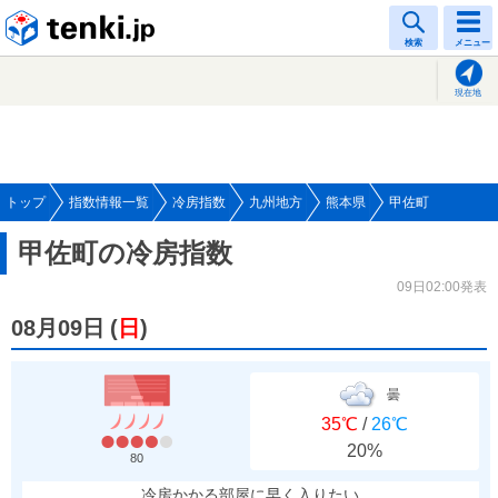
tenki.jp
検索
メニュー
現在地
トップ
指数情報一覧
冷房指数
九州地方
熊本県
甲佐町
甲佐町の冷房指数
09日02:00発表
08月09日
(
日
)
曇
35℃
/
26℃
20%
80
冷房かかる部屋に早く入りたい