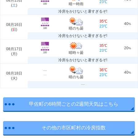
08月15日
23℃
晴一時雨
100
(
土
)
冷房をかけないと暑すぎるぞ!
35℃
40
08月16日
%
23℃
晴のち曇
100
(
日
)
冷房をかけないと暑すぎるぞ!
35℃
20
08月17日
%
23℃
晴時々曇
100
(
月
)
冷房をかけないと暑すぎるぞ!
36℃
---
40
08月18日
%
23℃
---
晴のち曇
(
火
)
---
甲佐町の6時間ごとの2週間天気はこちら
その他の市区町村の冷房指数