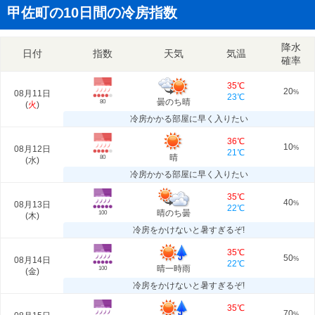
甲佐町の10日間の冷房指数
降水
日付
指数
天気
気温
確率
35℃
20
08月11日
%
23℃
曇のち晴
80
(
火
)
冷房かかる部屋に早く入りたい
36℃
10
08月12日
%
21℃
晴
80
(
水
)
冷房かかる部屋に早く入りたい
35℃
40
08月13日
%
22℃
晴のち曇
100
(
木
)
冷房をかけないと暑すぎるぞ!
35℃
50
08月14日
%
22℃
晴一時雨
100
(
金
)
冷房をかけないと暑すぎるぞ!
35℃
70
%