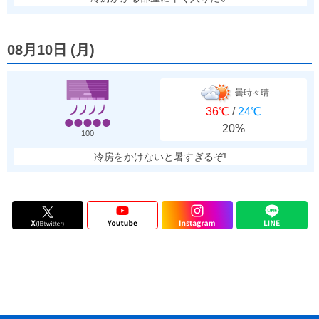
08月10日
(
月
)
曇時々晴
36℃
/
24℃
20%
100
冷房をかけないと暑すぎるぞ!