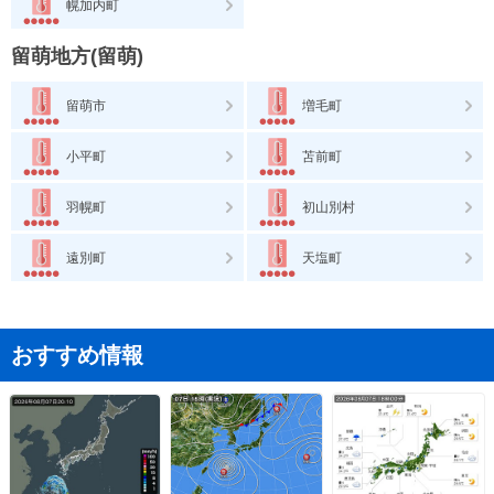
幌加内町
留萌地方(留萌)
留萌市
増毛町
小平町
苫前町
羽幌町
初山別村
遠別町
天塩町
おすすめ情報