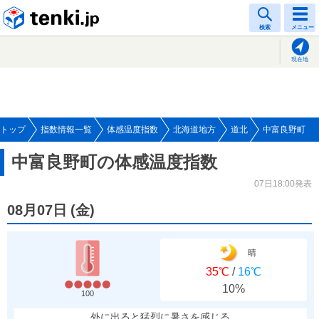
tenki.jp
検索
メニュー
現在地
トップ
指数情報一覧
体感温度指数
北海道地方
道北
中富良野町
中富良野町の体感温度指数
07日18:00発表
08月07日
(
金
)
晴
35℃
/
16℃
10%
100
外に出ると猛烈に暑さを感じる