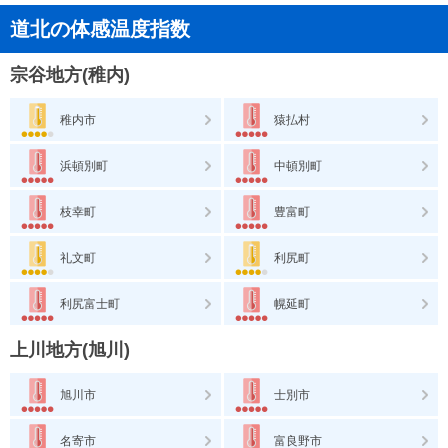
道北の体感温度指数
宗谷地方(稚内)
稚内市
猿払村
浜頓別町
中頓別町
枝幸町
豊富町
礼文町
利尻町
利尻富士町
幌延町
上川地方(旭川)
旭川市
士別市
名寄市
富良野市