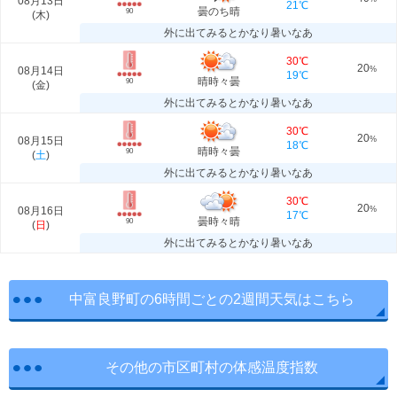
08月13日
21℃
曇のち晴
90
(
木
)
外に出てみるとかなり暑いなあ
30℃
20
08月14日
%
19℃
晴時々曇
90
(
金
)
外に出てみるとかなり暑いなあ
30℃
20
08月15日
%
18℃
晴時々曇
90
(
土
)
外に出てみるとかなり暑いなあ
30℃
20
08月16日
%
17℃
曇時々晴
90
(
日
)
外に出てみるとかなり暑いなあ
中富良野町の6時間ごとの2週間天気はこちら
その他の市区町村の体感温度指数