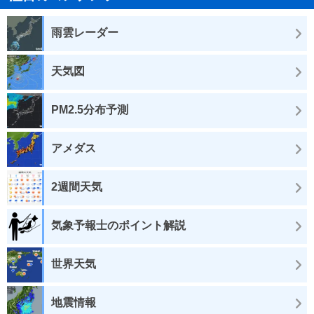
雨雲レーダー
天気図
PM2.5分布予測
アメダス
2週間天気
気象予報士のポイント解説
世界天気
地震情報