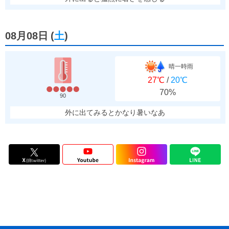
08月08日
(
土
)
晴一時雨
27℃
/
20℃
70%
90
外に出てみるとかなり暑いなあ