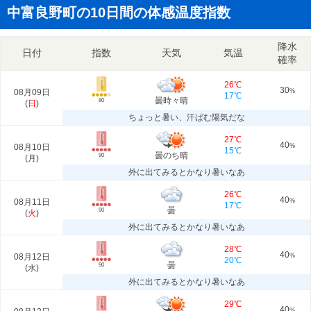
中富良野町の10日間の体感温度指数
降水
日付
指数
天気
気温
確率
26℃
30
08月09日
%
17℃
曇時々晴
80
(
日
)
ちょっと暑い、汗ばむ陽気だな
27℃
40
08月10日
%
15℃
曇のち晴
90
(
月
)
外に出てみるとかなり暑いなあ
26℃
40
08月11日
%
17℃
曇
90
(
火
)
外に出てみるとかなり暑いなあ
28℃
40
08月12日
%
20℃
曇
90
(
水
)
外に出てみるとかなり暑いなあ
29℃
40
%