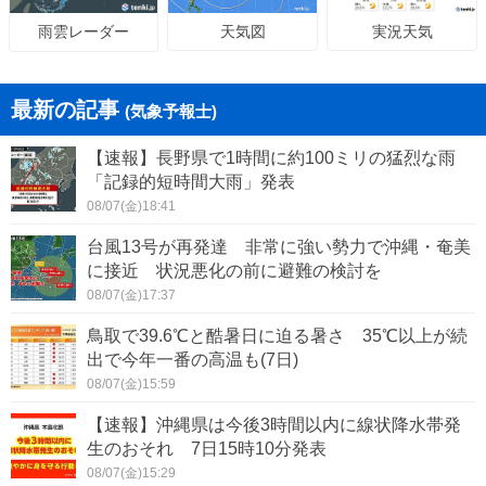
天気図
実況天気
雨雲レーダー
最新の記事
(気象予報士)
【速報】長野県で1時間に約100ミリの猛烈な雨
「記録的短時間大雨」発表
08/07(金)18:41
台風13号が再発達 非常に強い勢力で沖縄・奄美
に接近 状況悪化の前に避難の検討を
08/07(金)17:37
鳥取で39.6℃と酷暑日に迫る暑さ 35℃以上が続
出で今年一番の高温も(7日)
08/07(金)15:59
【速報】沖縄県は今後3時間以内に線状降水帯発
生のおそれ 7日15時10分発表
08/07(金)15:29