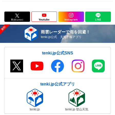
雨雲レーダーで雨を回避！
tenki.jp公式 天気予報アプリ
tenki.jp公式SNS
tenki.jp公式アプリ
tenki.jp
tenki.jp 登山天気