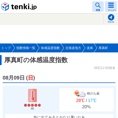
tenki.jp
検索
メニュー
現在地
トップ
指数情報一覧
体感温度指数
北海道地方
道南
厚真町
厚真町の体感温度指数
09日12:00発表
08月09日
(
日
)
晴のち曇
28℃
/
17℃
20%
90
外に出てみるとかなり暑いなあ