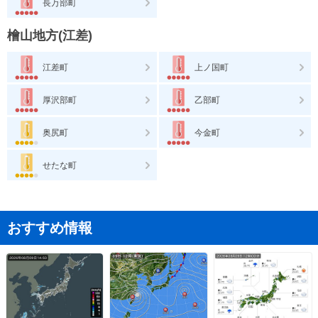
長万部町
檜山地方(江差)
江差町
上ノ国町
厚沢部町
乙部町
奥尻町
今金町
せたな町
おすすめ情報