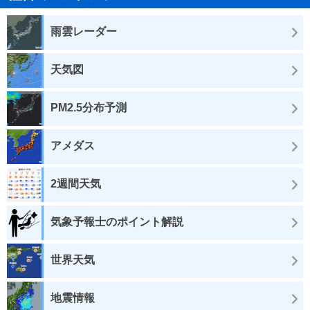
雨雲レーダー
天気図
PM2.5分布予測
アメダス
2週間天気
気象予報士のポイント解説
世界天気
地震情報