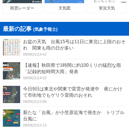
天気図
実況天気
雨雲レーダー
最新の記事
(気象予報士)
お盆の天気 台風15号は11日に東北に上陸のおそ
れ 関東も雨の日が多い
08/09(日)14:42
【速報】秋田県で1時間に約100ミリの猛烈な雨
「記録的短時間大雨」発表
08/09(日)14:02
今日9日は東北や関東で雷雲が発達中 夜にかけ
て市街地でもゲリラ雷雨のおそれ
08/09(日)13:06
新たな「台風」が小笠原近海で発生か トリプル
台風に
08/09(日)12:13