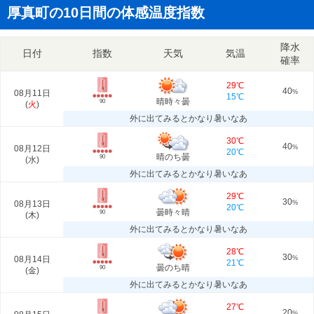
厚真町の10日間の体感温度指数
降水
日付
指数
天気
気温
確率
29℃
40
08月11日
%
15℃
晴時々曇
90
(
火
)
外に出てみるとかなり暑いなあ
30℃
40
08月12日
%
20℃
晴のち曇
90
(
水
)
外に出てみるとかなり暑いなあ
29℃
30
08月13日
%
20℃
曇時々晴
90
(
木
)
外に出てみるとかなり暑いなあ
28℃
30
08月14日
%
21℃
曇のち晴
90
(
金
)
外に出てみるとかなり暑いなあ
27℃
20
%