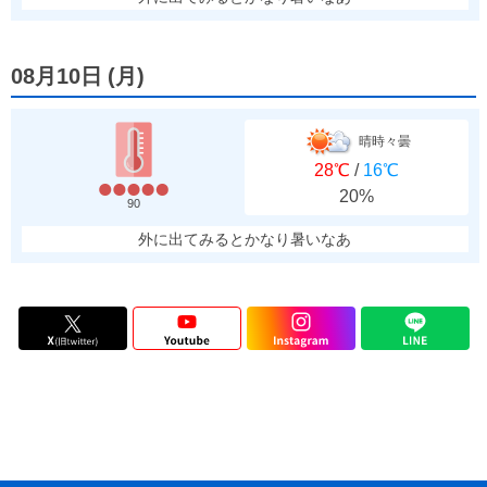
08月10日
(
月
)
晴時々曇
28℃
/
16℃
20%
90
外に出てみるとかなり暑いなあ