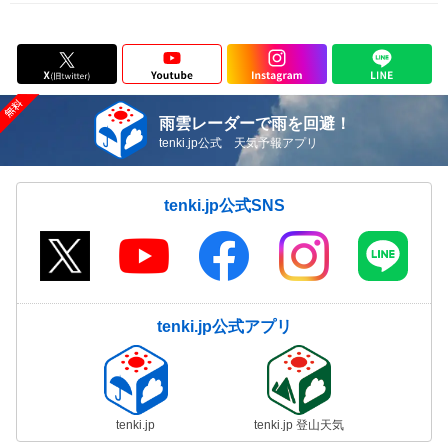
雨雲レーダーで雨を回避！
tenki.jp公式 天気予報アプリ
tenki.jp公式SNS
tenki.jp公式アプリ
tenki.jp
tenki.jp 登山天気