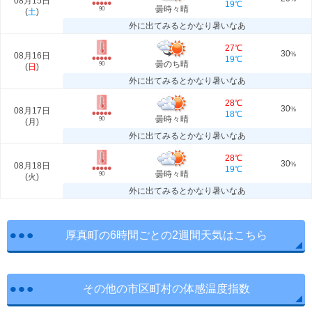
08月15日
19℃
曇時々晴
90
(
土
)
外に出てみるとかなり暑いなあ
27℃
30
08月16日
%
19℃
曇のち晴
90
(
日
)
外に出てみるとかなり暑いなあ
28℃
30
08月17日
%
18℃
曇時々晴
90
(
月
)
外に出てみるとかなり暑いなあ
28℃
30
08月18日
%
19℃
曇時々晴
90
(
火
)
外に出てみるとかなり暑いなあ
厚真町の6時間ごとの2週間天気はこちら
その他の市区町村の体感温度指数