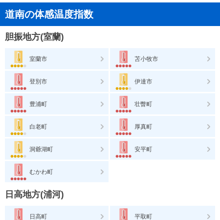
道南の体感温度指数
胆振地方(室蘭)
室蘭市
苫小牧市
登別市
伊達市
豊浦町
壮瞥町
白老町
厚真町
洞爺湖町
安平町
むかわ町
日高地方(浦河)
日高町
平取町