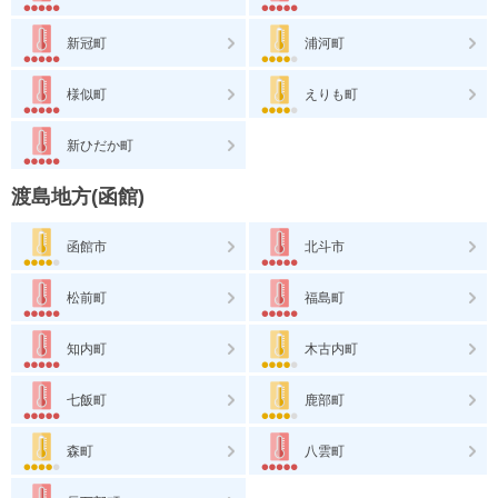
新冠町
浦河町
様似町
えりも町
新ひだか町
渡島地方(函館)
函館市
北斗市
松前町
福島町
知内町
木古内町
七飯町
鹿部町
森町
八雲町