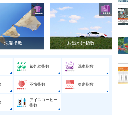
洗濯指数
お出かけ指数
紫外線指数
洗車指数
数
不快指数
冷房指数
アイスコーヒー
数
指数