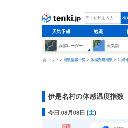
tenki.jp
検
天気予報
観測
雨雲レーダー
天気図
トップ
指数情報一覧
体感温度指数
沖縄
伊是名村の体感温度指数
今日 08月08日
(
土
)