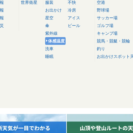
報
世界衛星
服装
不快
空港
報
お出かけ
冷房
野球場
報
星空
アイス
サッカー場
災
傘
ビール
ゴルフ場
紫外線
キャンプ場
体感温度
競馬・競艇・競輪
洗車
釣り
睡眠
お出かけスポット