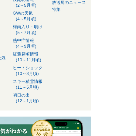
放送局のニュース
(2～5月頃)
特集
GWの天気
(4～5月頃)
梅雨入り・明け
(5～7月頃)
熱中症情報
(4～9月頃)
紅葉見頃情報
天気
(10～11月頃)
ヒートショック
(10～3月頃)
スキー積雪情報
(11～5月頃)
初日の出
(12～1月頃)