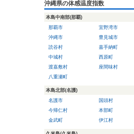
沖縄県の体感温度指数
本島中南部(那覇)
那覇市
宜野湾市
沖縄市
豊見城市
読谷村
嘉手納町
中城村
西原町
渡嘉敷村
座間味村
八重瀬町
本島北部(名護)
名護市
国頭村
今帰仁村
本部町
金武町
伊江村
久米島(久米島)