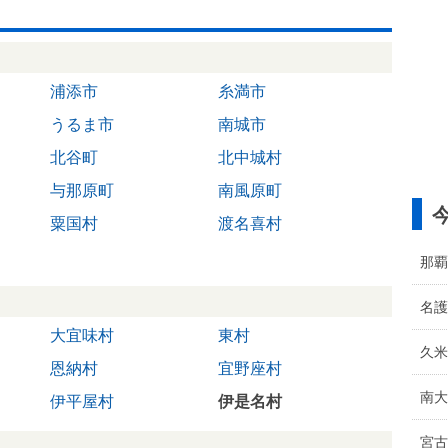
浦添市
糸満市
うるま市
南城市
北谷町
北中城村
与那原町
南風原町
粟国村
渡名喜村
那覇
名護
大宜味村
東村
久米
恩納村
宜野座村
南大
伊平屋村
伊是名村
宮古