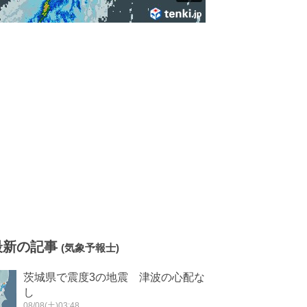
最新の記事
(気象予報士)
茨城県で震度3の地震 津波の心配な
し
08/08(土)03:48