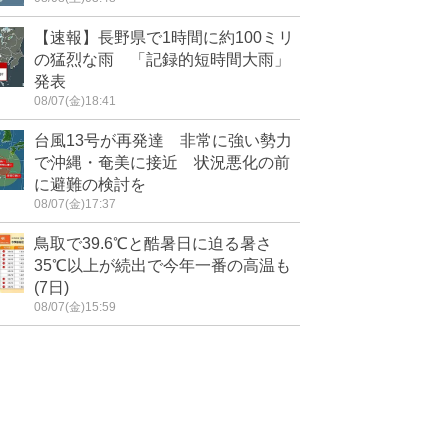
【速報】長野県で1時間に約100ミリ
の猛烈な雨 「記録的短時間大雨」
発表
08/07(金)18:41
台風13号が再発達 非常に強い勢力
で沖縄・奄美に接近 状況悪化の前
に避難の検討を
08/07(金)17:37
鳥取で39.6℃と酷暑日に迫る暑さ
35℃以上が続出で今年一番の高温も
(7日)
08/07(金)15:59