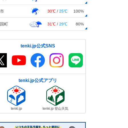
市
30℃
/
25℃
100%
国町
31℃
/
29℃
80%
tenki.jp公式SNS
tenki.jp公式アプリ
tenki.jp
tenki.jp 登山天気