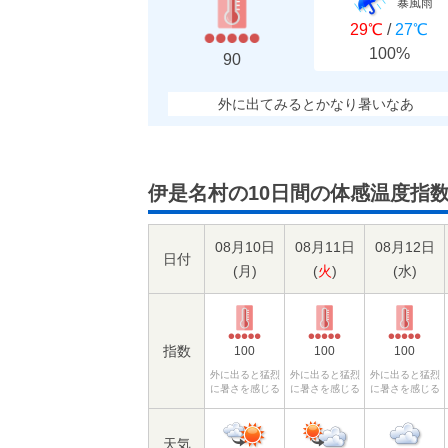
暴風雨
29℃
/
27℃
100%
90
外に出てみるとかなり暑いなあ
伊是名村の10日間の体感温度指
08月10日
08月11日
08月12日
日付
(
月
)
(
火
)
(
水
)
指数
100
100
100
外に出ると猛烈
外に出ると猛烈
外に出ると猛烈
に暑さを感じる
に暑さを感じる
に暑さを感じる
天気