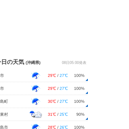
今日の天気
(沖縄県)
08日05:00発表
市
29℃
/
27℃
100%
市
29℃
/
27℃
100%
島町
30℃
/
27℃
100%
東村
31℃
/
25℃
90%
島市
28℃
/
26℃
100%