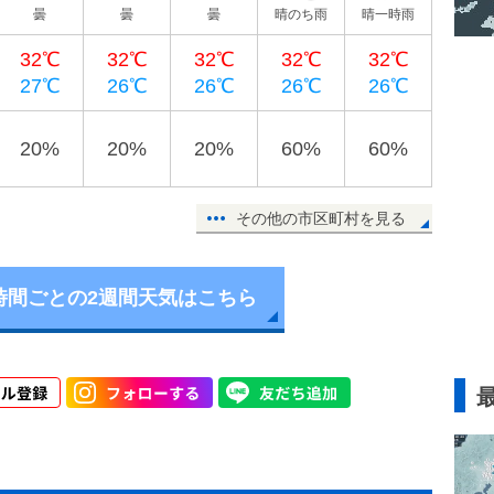
曇
曇
曇
晴のち雨
晴一時雨
32℃
32℃
32℃
32℃
32℃
27℃
26℃
26℃
26℃
26℃
20%
20%
20%
60%
60%
その他の市区町村を見る
時間ごとの2週間天気はこちら