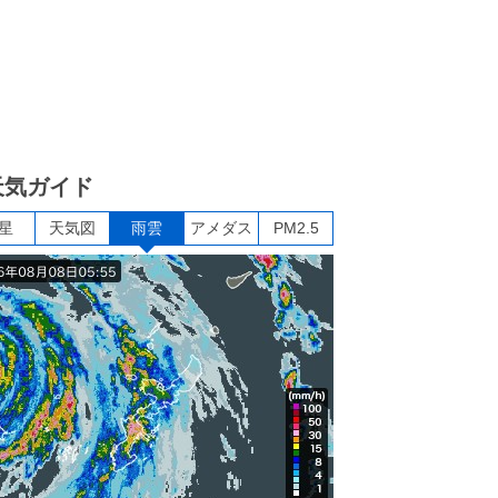
天気ガイド
星
天気図
雨雲
アメダス
PM2.5