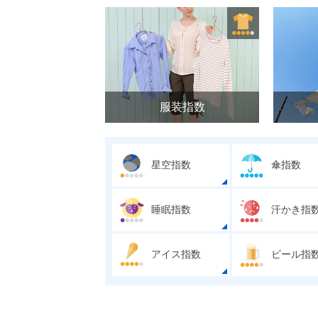
服装指数
星空指数
傘指数
睡眠指数
汗かき指
アイス指数
ビール指