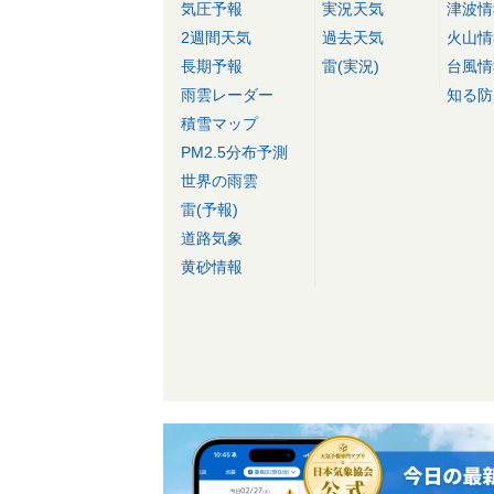
気圧予報
実況天気
津波情
2週間天気
過去天気
火山情
長期予報
雷(実況)
台風情
雨雲レーダー
知る防
積雪マップ
PM2.5分布予測
世界の雨雲
雷(予報)
道路気象
黄砂情報