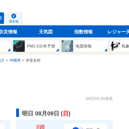
索
現在地
防災情報
天気図
指数情報
レジャー
PM2.5分布予測
地震情報
気
地方
沖縄県
伊是名村
08日04:00発表
明日 08月09日
(
日
)