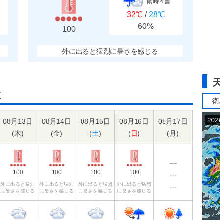
雨時々曇
32℃
/
28℃
60%
100
外に出ると猛烈に暑さを感じる
数
衛
08月13日
08月14日
08月15日
08月16日
08月17日
(
木
)
(
金
)
(
土
)
(
日
)
(
月
)
---
100
100
100
100
---
外に出ると猛烈
外に出ると猛烈
外に出ると猛烈
外に出ると猛烈
---
に暑さを感じる
に暑さを感じる
に暑さを感じる
に暑さを感じる