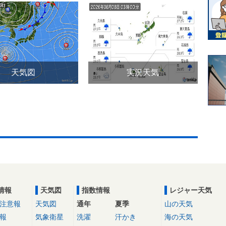
天気図
実況天気
情報
天気図
指数情報
レジャー天気
注意報
天気図
通年
夏季
山の天気
報
気象衛星
洗濯
汗かき
海の天気