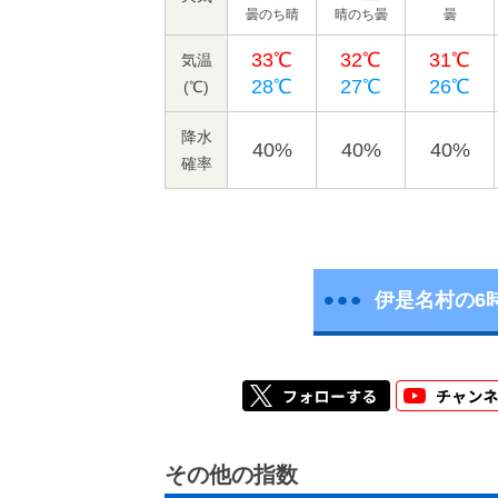
曇のち晴
晴のち曇
曇
33℃
32℃
31℃
気温
28℃
27℃
26℃
(℃)
降水
40%
40%
40%
確率
伊是名村の6
その他の指数