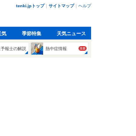
tenki.jpトップ
｜
サイトマップ
｜
ヘルプ
天気
季節特集
天気ニュース
象予報士の解説
熱中症情報
注目