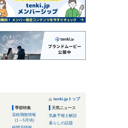
tenki.jpトップ
季節特集
天気ニュース
花粉飛散情報
気象予報士解説
(1～5月頃)
暮らしの話題
桜開花情報